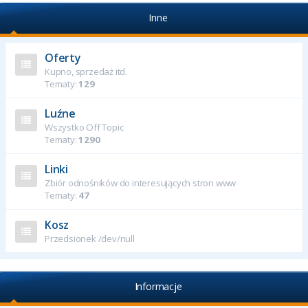
Inne
Oferty
Kupno, sprzedaż itd.
Tematy:
129
Luźne
Wszystko Off Topic
Tematy:
1290
Linki
Zbiór odnośników do interesujących stron www
Tematy:
47
Kosz
Przedsionek /dev/null
Informacje