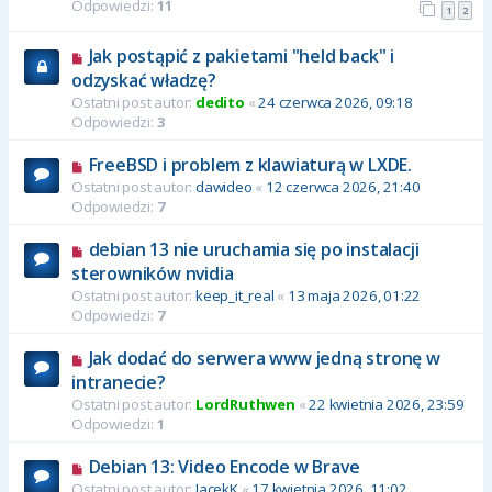
Odpowiedzi:
11
1
2
Jak postąpić z pakietami "held back" i
odzyskać władzę?
Ostatni post autor:
dedito
«
24 czerwca 2026, 09:18
Odpowiedzi:
3
FreeBSD i problem z klawiaturą w LXDE.
Ostatni post autor:
dawideo
«
12 czerwca 2026, 21:40
Odpowiedzi:
7
debian 13 nie uruchamia się po instalacji
sterowników nvidia
Ostatni post autor:
keep_it_real
«
13 maja 2026, 01:22
Odpowiedzi:
7
Jak dodać do serwera www jedną stronę w
intranecie?
Ostatni post autor:
LordRuthwen
«
22 kwietnia 2026, 23:59
Odpowiedzi:
1
Debian 13: Video Encode w Brave
Ostatni post autor:
JacekK
«
17 kwietnia 2026, 11:02