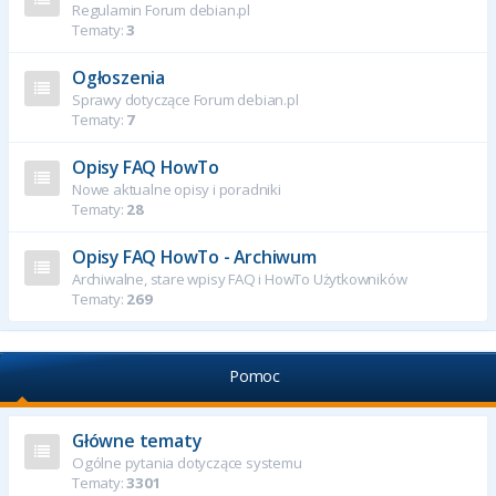
Regulamin Forum debian.pl
Tematy:
3
Ogłoszenia
Sprawy dotyczące Forum debian.pl
Tematy:
7
Opisy FAQ HowTo
Nowe aktualne opisy i poradniki
Tematy:
28
Opisy FAQ HowTo - Archiwum
Archiwalne, stare wpisy FAQ i HowTo Użytkowników
Tematy:
269
Pomoc
Główne tematy
Ogólne pytania dotyczące systemu
Tematy:
3301