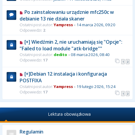
Po zainstalowaniu urządznie mfc250c w
debianie 13 nie działa skaner
Ostatni post autor:
Yampress
«
14 marca 2026, 09:20
Odpowiedzi:
2
[+] Wiedźmin 2, nie uruchamiają się "Opcje":
"Failed to load module "atk-bridge""
Ostatni post autor:
dedito
«
08 marca 2026, 08:40
Odpowiedzi:
17
1
2
[+]Debian 12 instalacja i konfiguracja
POSTFIXA
Ostatni post autor:
Yampress
«
19 lutego 2026, 15:24
Odpowiedzi:
17
1
2
Lektura obowiązkowa
Regulamin