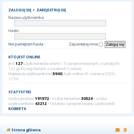
ZALOGUJ SIĘ
•
ZAREJESTRUJ SIĘ
Nazwa użytkownika:
Hasło:
Nie pamiętam hasła
Zapamiętaj mnie
KTO JEST ONLINE
Jest
127
użytkowników online :: 5 zarejestrowanych, 0 ukrytych i
122 gości (wg danych z ostatnich 5 minut)
Najwięcej użytkowników (
5940
) było online 01 czerwca 2026,
11:56
STATYSTYKI
Liczba postów:
191972
• Liczba tematów:
30524
• Liczba
użytkowników:
43212
• Ostatnio zarejestrowany użytkownik:
ROBERTX
Strona główna