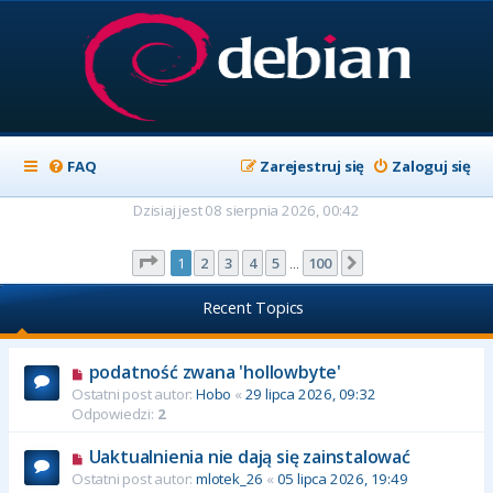
FAQ
Zarejestruj się
Zaloguj się
Dzisiaj jest 08 sierpnia 2026, 00:42
Strona
1
z
100
1
2
3
4
5
100
Następna
…
Recent Topics
podatność zwana 'hollowbyte'
Ostatni post autor:
Hobo
«
29 lipca 2026, 09:32
Odpowiedzi:
2
Uaktualnienia nie dają się zainstalować
Ostatni post autor:
mlotek_26
«
05 lipca 2026, 19:49