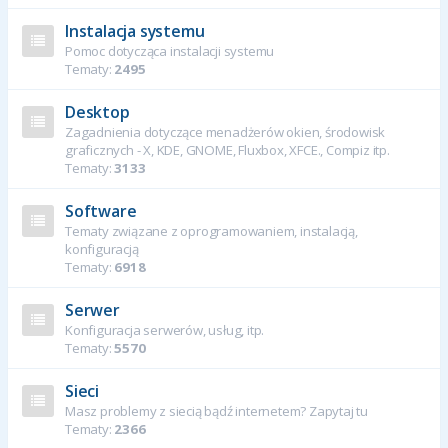
Instalacja systemu
Pomoc dotycząca instalacji systemu
Tematy:
2495
Desktop
Zagadnienia dotyczące menadżerów okien, środowisk
graficznych - X, KDE, GNOME, Fluxbox, XFCE., Compiz itp.
Tematy:
3133
Software
Tematy związane z oprogramowaniem, instalacją,
konfiguracją
Tematy:
6918
Serwer
Konfiguracja serwerów, usług, itp.
Tematy:
5570
Sieci
Masz problemy z siecią bądź internetem? Zapytaj tu
Tematy:
2366