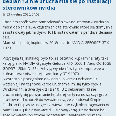
debian 13 nie uruchamia się po instalacji
sterowników nvidia
P
23 kwietnia 2026, 04:08
o
s
Chciałam spróbować zainstalować niewolne sterowniki nvidia na
t
moim debianie 13.4, czyli zmienić te sterowniki które się domyślnie
zainstalowały jak na dysku 10TB instalowałam z pendriva debiana
13.2.
Mam starą kartę kupioną w 2018r jest to NVIDIA GEFORCE GTX
1070.
Przyczyną tej instalacji było to, że ostatnio kupiłam na raty taką
kartę grafiki NVIDIA Gigabyte Geforce RTX 5060 Ti Aero OC 16GB
GDDR7 128bit DLSS4, żeby ją wymienić w tym komputerze o
którym teraz piszę z tej starej karty GTX 1070.
Niestety nie poczytałam dokładniej o karcie i debianie 13
wcześniej i na tej nowe karcie uruchamiał mi się tylko dysk z
Windows 11, a dwa dyski 2TB i 10TB z debianami 13 nie
uruchamiały się po wymianie tej starej karty na nową czyli grub
startował i dochodził do wyświetlenia, że załadował Simple
Desktop Display Manager i zawieszał się czyli okna logowania do
panelu KDE już nie wyświetlał. Tę nową kartę już oddałam bo
spanikowałam, bo trochę poczytałam i zwątpiłam bo mam