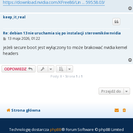
https://download.nvidia.com/XFree86/Lin ... 595.58.03/
keep_it_real
Re: debian 13 nie uruchamia się po instalacji sterowników nvidia
P
13 maja 2026, 01:22
o
s
jeżeli secure boot jest wyłączony to może brakować nvidia kernel
t
headers
ODPOWIEDZ
Posty: 8 • Strona
1
z
1
Przejdź do
Strona główna
Technologię dostarcza
phpBB
® Forum Software © phpBB Limited