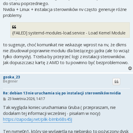
t
do stanu poprzedniego.
Nvidia + Linux + instalacja sterowników nv często generuje różne
problemy.
{FAILED] systemd-modules-load.service - Load Kernel Module
to sugeruje, choć komunikat nie wskazuje wprost na nv, że dkms
nie zbudował poprawnie modułu dla bieżącego jądra (ale to wciąż
tylko domysły). Trzeba by przejrzeć logi z instalacji sterowników.
Jak dopuszczasz kartę z AMD to tu powinno być bezproblemowo.
goska_23
Beginner
Re: debian 13 nie uruchamia się po instalacji sterowników nvidia
P
23 kwietnia 2026, 14:17
o
s
Tak wygląda koniec uruchamiania Gruba ( przepraszam, nie
t
dodałam tej informacji wcześniej - pisałam w nocy)
https://zapodaj.net/plik-bImb6Bs45J
Ten nvme0n1, który się wyświetla na niebiesko to pożyczony dysk