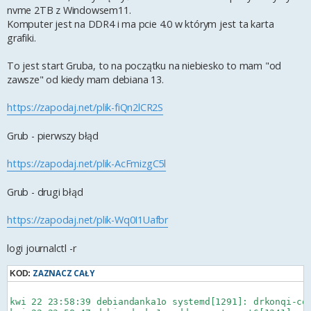
nvme 2TB z Windowsem11.
Komputer jest na DDR4 i ma pcie 4.0 w którym jest ta karta
grafiki.
To jest start Gruba, to na początku na niebiesko to mam "od
zawsze" od kiedy mam debiana 13.
https://zapodaj.net/plik-fiQn2lCR2S
Grub - pierwszy błąd
https://zapodaj.net/plik-AcFmizgC5l
Grub - drugi błąd
https://zapodaj.net/plik-Wq0I1Uafbr
logi journalctl -r
ZAZNACZ CAŁY
KOD:
kwi 22 23:58:39 debiandanka1o systemd[1291]: drkonqi-co