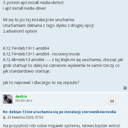
3. potem apt install nvidia-detect
i apt install nvidia-driver
Mi się to po tej instalacji nie uruchamia.
Uruchamiam debiana z tego dysku z drugiej opcji:
2.advanced option
6.12.74+deb13+1-amd64
6.12.74+deb13+1-amd64 - recovery mode
6.12.48+deb13-amd64 ---- z tej linijki mi się uruchamia, chociaż jak
grub startuje to dalej na czerwono wyświetla te same rzeczy co
jak standardowo startuje.
Jak to naprawić i dlaczego to się zepsuło?
dedito
Moderator
Re: debian 13 nie uruchamia się po instalacji sterowników nvidia
P
23 kwietnia 2026, 07:53
o
s
Na przyszłość rób sobie migawki systemu, łatwiej będzie wrócić