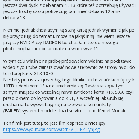
jeszcze dwa dyski z debianami 12.13 które też potrzebuję używać i
jeszcze trochę czasu potrzebuję tam mieć debiany 12 a nie
debiany 13.
Niemniej jednak chciałabym tę starą kartę jednak wymienić jak już
się przygotuję do tematu, może na jakąś inną, nie wiem jeszcze
jaką czy NVIDIA czy RADEON bo chciałam też do nowego
photoshopha i adobe animate na windowsie 11.
W tym celu właśnie na próbę próbowałam właśnie na podstawie
wideo z you tube zainstalować nowe sterowniki ze strony nvidii do
tej starej karty GTX 1070.
Niestety po instalacji według tego filmiku po hiszpańsku mój dysk
10TB z debianem 13.4 nie uruchamia się. Zawiesza się w tym
samym miejscu co wcześniej nowa zwrócona karta RTX 5060 czyli
przed oknem do logowania do KDE, a wcześniej jak Grub się
uruchamia to wyświetlają się na czerwono komunikaty:
{FAILED] systemd-modules-load.service - Load Kernel Module
Ten filmik jest tutaj, to jest filmik sprzed 8 miesięcy
https://www.youtube.com/watch?v=JEiPZHyhJPg