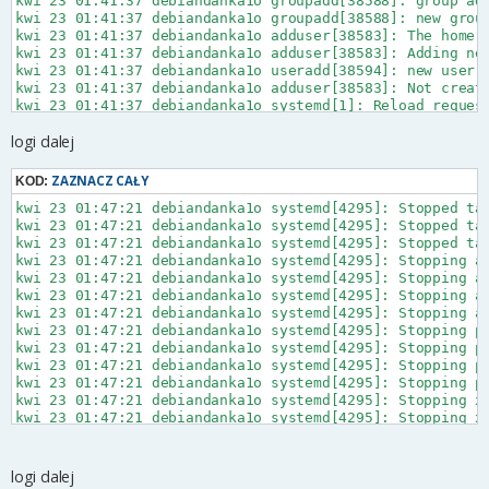
kwi 23 01:41:37 debiandanka1o groupadd[38588]: group add
kwi 23 01:41:37 debiandanka1o groupadd[38588]: new group
kwi 23 01:41:37 debiandanka1o adduser[38583]: The home d
kwi 23 01:41:37 debiandanka1o adduser[38583]: Adding new
kwi 23 01:41:37 debiandanka1o useradd[38594]: new user: 
kwi 23 01:41:37 debiandanka1o adduser[38583]: Not creati
kwi 23 01:41:37 debiandanka1o systemd[1]: Reload request
kwi 23 01:41:37 debiandanka1o systemd[1]: Reloading...

logi dalej
kwi 23 01:41:38 debiandanka1o systemd[1]: Reloading fini
kwi 23 01:41:38 debiandanka1o systemd[1]: Starting fwupd
kwi 23 01:41:38 debiandanka1o systemd[1]: fwupd-refresh.
ZAZNACZ CAŁY
KOD:
kwi 23 01:41:38 debiandanka1o systemd[1]: Finished fwupd
kwi 23 01:47:21 debiandanka1o systemd[4295]: Stopped tar
kwi 23 01:41:38 debiandanka1o systemd[1]: Reload request
kwi 23 01:47:21 debiandanka1o systemd[4295]: Stopped tar
kwi 23 01:41:38 debiandanka1o systemd[1]: Reloading...

kwi 23 01:47:21 debiandanka1o systemd[4295]: Stopped tar
kwi 23 01:41:39 debiandanka1o systemd[1]: Reloading fini
kwi 23 01:47:21 debiandanka1o systemd[4295]: Stopping ap
kwi 23 01:41:39 debiandanka1o systemd[1]: Starting nvidi
kwi 23 01:47:21 debiandanka1o systemd[4295]: Stopping ap
kwi 23 01:41:39 debiandanka1o nvidia-persistenced[38811]
kwi 23 01:47:21 debiandanka1o systemd[4295]: Stopping ap
kwi 23 01:41:39 debiandanka1o nvidia-persistenced[38811
kwi 23 01:47:21 debiandanka1o systemd[4295]: Stopping at
kwi 23 01:41:39 debiandanka1o nvidia-persistenced[38810]
kwi 23 01:47:21 debiandanka1o systemd[4295]: Stopping pl
kwi 23 01:41:39 debiandanka1o nvidia-persistenced[38811]
kwi 23 01:47:21 debiandanka1o systemd[4295]: Stopping pl
kwi 23 01:41:39 debiandanka1o systemd[1]: nvidia-persist
kwi 23 01:47:21 debiandanka1o systemd[4295]: Stopping pl
kwi 23 01:41:39 debiandanka1o systemd[1]: nvidia-persist
kwi 23 01:47:21 debiandanka1o systemd[4295]: Stopping pl
kwi 23 01:41:39 debiandanka1o systemd[1]: Failed to star
kwi 23 01:47:21 debiandanka1o systemd[4295]: Stopping xd
kwi 23 01:41:47 deb

kwi 23 01:47:21 debiandanka1o systemd[4295]: Stopping xd
kwi 23 01:47:21 debiandanka1o systemd[4295]: Stopping xd
kwi 23 01:47:21 debiandanka1o systemd[4295]: Stopping xd
kwi 23 01:47:21 debiandanka1o su[30755]: pam_unix(su:ses
logi dalej
kwi 23 01:47:21 debiandanka1o systemd[1]: run-user-1000-