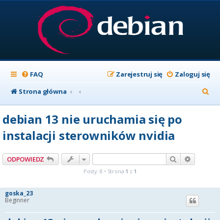
FAQ
Zarejestruj się
Zaloguj się
S
Strona główna
z
debian 13 nie uruchamia się po
u
instalacji sterowników nvidia
k
a
Szukaj
Wyszuki
ODPOWIEDZ
j
Posty: 8 • Strona
1
z
1
goska_23
Beginner