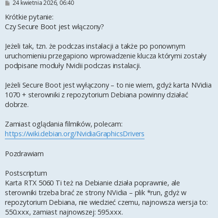
P
24 kwietnia 2026, 06:40
o
s
Krótkie pytanie:
t
Czy Secure Boot jest włączony?
Jeżeli tak, tzn. że podczas instalacji a także po ponownym
uruchomieniu przegapiono wprowadzenie klucza którymi zostały
podpisane moduły Nvidii podczas instalacji.
Jeżeli Secure Boot jest wyłączony – to nie wiem, gdyż karta NVidia
1070 + sterowniki z repozytorium Debiana powinny działać
dobrze.
Zamiast oglądania filmików, polecam:
https://wiki.debian.org/NvidiaGraphicsDrivers
Pozdrawiam
Postscriptum
Karta RTX 5060 Ti też na Debianie działa poprawnie, ale
sterowniki trzeba brać ze strony NVidia – plik *run, gdyż w
repozytorium Debiana, nie wiedzieć czemu, najnowsza wersja to:
550.xxx, zamiast najnowszej: 595.xxx.