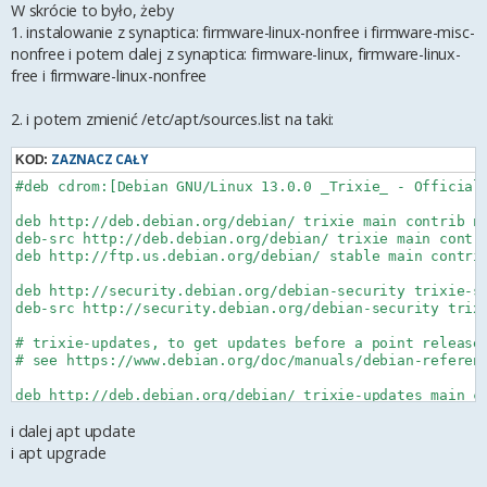
W skrócie to było, żeby
1. instalowanie z synaptica: firmware-linux-nonfree i firmware-misc-
nonfree i potem dalej z synaptica: firmware-linux, firmware-linux-
free i firmware-linux-nonfree
2. i potem zmienić /etc/apt/sources.list na taki:
ZAZNACZ CAŁY
KOD:
#deb cdrom:[Debian GNU/Linux 13.0.0 _Trixie_ - Official 
deb http://deb.debian.org/debian/ trixie main contrib no
deb-src http://deb.debian.org/debian/ trixie main contri
deb http://ftp.us.debian.org/debian/ stable main contrib
deb http://security.debian.org/debian-security trixie-se
deb-src http://security.debian.org/debian-security trixi
# trixie-updates, to get updates before a point release 
# see https://www.debian.org/doc/manuals/debian-referenc
deb http://deb.debian.org/debian/ trixie-updates main co
deb-src http://deb.debian.org/debian/ trixie-updates mai
i dalej apt update
i apt upgrade