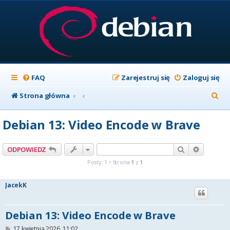
FAQ
Zarejestruj się
Zaloguj się
S
Strona główna
z
Debian 13: Video Encode w Brave
u
k
Szukaj
Wyszuki
ODPOWIEDZ
a
Posty: 1 • Strona
1
z
1
j
JacekK
Debian 13: Video Encode w Brave
P
17 kwietnia 2026, 11:02