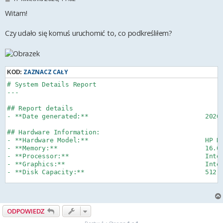
o
s
Witam!
t
Czy udało się komuś uruchomić to, co podkreśliłem?
ZAZNACZ CAŁY
KOD:
# System Details Report

---

## Report details

- **Date generated:**                              2026-
## Hardware Information:

- **Hardware Model:**                              HP HP
- **Memory:**                                      16.0 
- **Processor:**                                   Intel
- **Graphics:**                                    Intel
- **Disk Capacity:**                               512.1
## Software Information:

- **Firmware Version:**                            P22 V
- **OS Name:**                                     Debia
ODPOWIEDZ
- **OS Build:**                                    (null
- **OS Type:**                                     64-bi