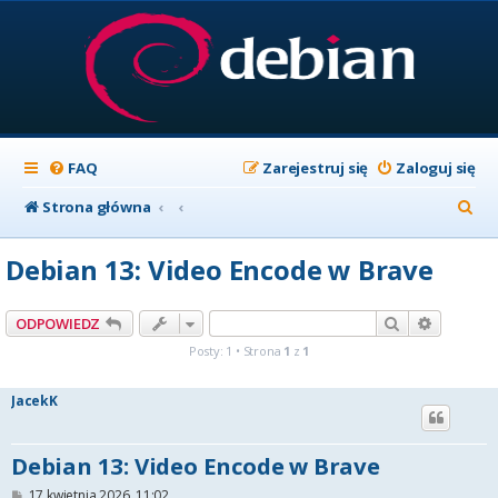
FAQ
Zarejestruj się
Zaloguj się
S
Strona główna
z
Debian 13: Video Encode w Brave
u
k
Szukaj
Wyszuki
ODPOWIEDZ
a
Posty: 1 • Strona
1
z
1
j
JacekK
Debian 13: Video Encode w Brave
P
17 kwietnia 2026, 11:02