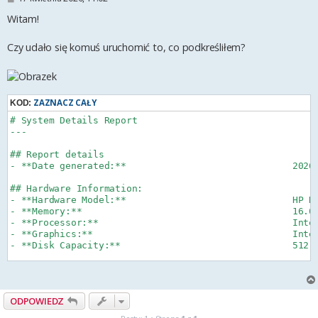
o
s
Witam!
t
Czy udało się komuś uruchomić to, co podkreśliłem?
ZAZNACZ CAŁY
KOD:
# System Details Report

---

## Report details

- **Date generated:**                              2026-
## Hardware Information:

- **Hardware Model:**                              HP HP
- **Memory:**                                      16.0 
- **Processor:**                                   Intel
- **Graphics:**                                    Intel
- **Disk Capacity:**                               512.1
## Software Information:

- **Firmware Version:**                            P22 V
- **OS Name:**                                     Debia
ODPOWIEDZ
- **OS Build:**                                    (null
- **OS Type:**                                     64-bi