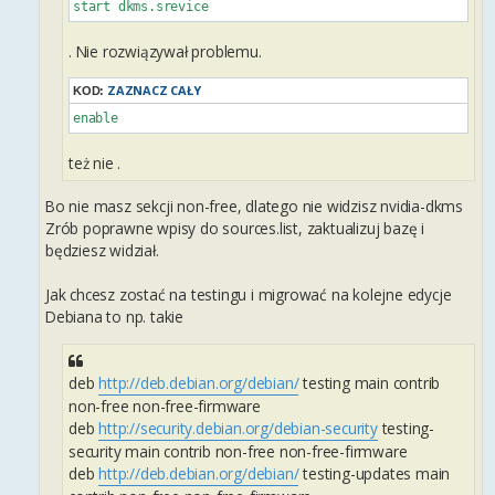
start dkms.srevice
. Nie rozwiązywał problemu.
ZAZNACZ CAŁY
KOD:
enable
też nie .
Bo nie masz sekcji non-free, dlatego nie widzisz nvidia-dkms
Zrób poprawne wpisy do sources.list, zaktualizuj bazę i
będziesz widział.
Jak chcesz zostać na testingu i migrować na kolejne edycje
Debiana to np. takie
deb
http://deb.debian.org/debian/
testing main contrib
non-free non-free-firmware
deb
http://security.debian.org/debian-security
testing-
security main contrib non-free non-free-firmware
deb
http://deb.debian.org/debian/
testing-updates main