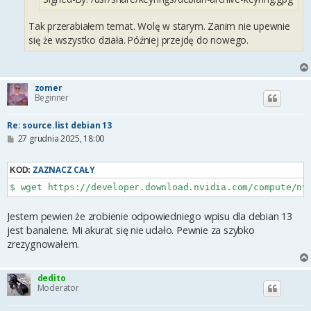
Tak przerabiałem temat. Wolę w starym. Zanim nie upewnie
się że wszystko działa. Później przejdę do nowego.
zomer
Beginner
Re: source.list debian 13
P
27 grudnia 2025, 18:00
o
s
t
ZAZNACZ CAŁY
KOD:
$ wget https://developer.download.nvidia.com/compute/nv
Jestem pewien że zrobienie odpowiedniego wpisu dla debian 13
jest banalene. Mi akurat się nie udało. Pewnie za szybko
zrezygnowałem.
dedito
Moderator