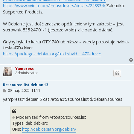
https://www.nvidia.com/en-us/drivers/details/243334/
Zakładka:
Supported Products.
W Debianie jest dość znaczne opóźnienie w tym zakresie – jest
sterownik 535.247.01-1 (jeszcze w sid), ale będzie działać.
Gdyby była to karta GTX 740 lub niższa – wtedy pozostaje nvidia-
tesla-470-driver
https://packages.debian.org/trixie/nvid ... 470-driver
Yampress
Administrator
Re: source.list debian 13
P
09 maja 2025, 11:11
o
s
yampress@debian $ cat /etc/apt/sources.list.d/debian.sources
t
# Modernized from /etc/apt/sources.list
Types: deb deb-src
URIs:
http://deb.debian.org/debian/