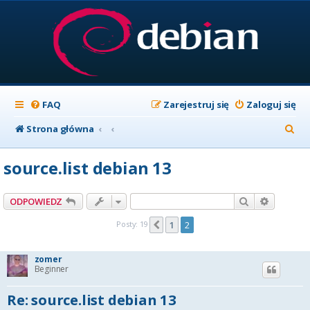
FAQ
Zarejestruj się
Zaloguj się
S
Strona główna
z
source.list debian 13
u
k
Szukaj
Wyszuki
ODPOWIEDZ
a
Posty: 19
1
2
Poprzednia
j
zomer
Beginner
Re: source.list debian 13