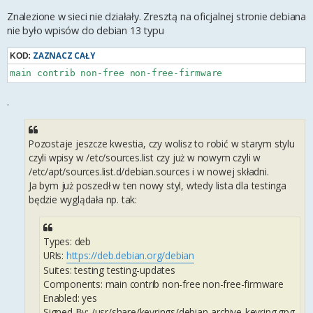
Znalezione w sieci nie działały. Zresztą na oficjalnej stronie debiana
nie było wpisów do debian 13 typu
ZAZNACZ CAŁY
KOD:
main contrib non-free non-free-firmware
.
Pozostaje jeszcze kwestia, czy wolisz to robić w starym stylu
czyli wpisy w /etc/sources.list czy już w nowym czyli w
/etc/apt/sources.list.d/debian.sources i w nowej składni.
Ja bym już poszedł w ten nowy styl, wtedy lista dla testinga
będzie wyglądała np. tak:
Types: deb
URIs:
https://deb.debian.org/debian
Suites: testing testing-updates
Components: main contrib non-free non-free-firmware
Enabled: yes
Signed-By: /usr/share/keyrings/debian-archive-keyring.gpg