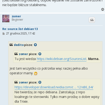
(deb.debian.org/debian), dopóki wydanie nie zostanie zamrożone i
nie będzie bliższe stabilnemu.
zomer
Beginner
Re: source.list debian 13
P
27 grudnia 2025, 17:42
o
s
t
dedito
pisze:
zomer
pisze:
Tu jest wiedza
https://wiki.debian.org/SourcesList
.
Marna.
Jest tam wszystko co potrzeba więc raczej pełna albo
operator marny
zomer
pisze:
https://developer.download.nvidia.com/c ... 12/x86_64/
Nie twierdzę że repo debiana. Zainstaluję z repo
localnego te sterowniki. Tylko mam prośbę o dobre wpisy
dla Trixie.