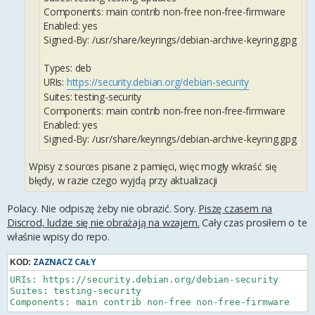
Components: main contrib non-free non-free-firmware
Enabled: yes
Signed-By: /usr/share/keyrings/debian-archive-keyring.gpg
Types: deb
URIs:
https://security.debian.org/debian-security
Suites: testing-security
Components: main contrib non-free non-free-firmware
Enabled: yes
Signed-By: /usr/share/keyrings/debian-archive-keyring.gpg
Wpisy z sources pisane z pamięci, więc mogły wkraść się
błędy, w razie czego wyjdą przy aktualizacji
Polacy. Nie odpiszę żeby nie obrazić. Sory.
Piszę czasem na
Discrod, ludzie się nie obrażają na wzajem.
Cały czas prosiłem o te
właśnie wpisy do repo.
ZAZNACZ CAŁY
KOD:
URIs: https://security.debian.org/debian-security

Suites: testing-security

Components: main contrib non-free non-free-firmware