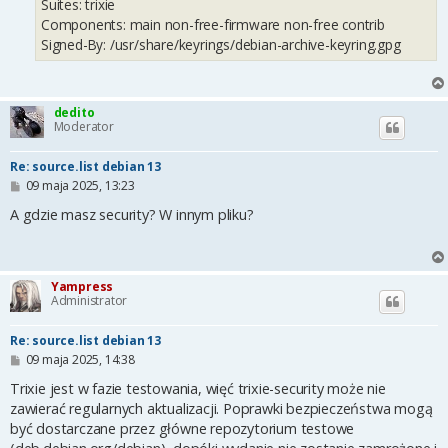
Suites: trixie
Components: main non-free-firmware non-free contrib
Signed-By: /usr/share/keyrings/debian-archive-keyring.gpg
dedito
Moderator
Re: source.list debian 13
P
09 maja 2025, 13:23
o
s
A gdzie masz security? W innym pliku?
t
Yampress
Administrator
Re: source.list debian 13
P
09 maja 2025, 14:38
o
s
Trixie jest w fazie testowania, więć trixie-security może nie
t
zawierać regularnych aktualizacji. Poprawki bezpieczeństwa mogą
być dostarczane przez główne repozytorium testowe