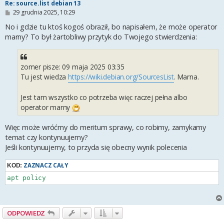
Re: source.list debian 13
P
29 grudnia 2025, 10:29
o
s
No i gdzie tu ktoś kogoś obraził, bo napisałem, że może operator
t
marny? To był żartobliwy przytyk do Twojego stwierdzenia:
zomer pisze: 09 maja 2025 03:35
Tu jest wiedza
https://wiki.debian.org/SourcesList
. Marna.
Jest tam wszystko co potrzeba więc raczej pełna albo
operator marny
Więc może wróćmy do meritum sprawy, co robimy, zamykamy
temat czy kontynuujemy?
Jeśli kontynuujemy, to przyda się obecny wynik polecenia
ZAZNACZ CAŁY
KOD:
apt policy
ODPOWIEDZ