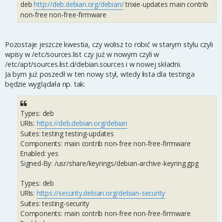
deb
http://deb.debian.org/debian/
trixie-updates main contrib
non-free non-free-firmware
Pozostaje jeszcze kwestia, czy wolisz to robić w starym stylu czyli
wpisy w /etc/sources.list czy już w nowym czyli w
/etc/apt/sources.list.d/debian.sources i w nowej składni.
Ja bym już poszedł w ten nowy styl, wtedy lista dla testinga
będzie wyglądała np. tak:
Types: deb
URIs:
https://deb.debian.org/debian
Suites: testing testing-updates
Components: main contrib non-free non-free-firmware
Enabled: yes
Signed-By: /usr/share/keyrings/debian-archive-keyring.gpg
Types: deb
URIs:
https://security.debian.org/debian-security
Suites: testing-security
Components: main contrib non-free non-free-firmware