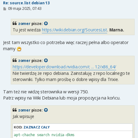
Re: source.list debian 13
P
09 maja 2025, 07:43
o
s
t
zomer
pisze:
Tu jest wiedza
https://wiki.debian.org/SourcesList
.
Marna.
Jest tam wszystko co potrzeba więc raczej pełna albo operator
marny
zomer
pisze:
https://developer.download.nvidia.com/c ... 12/x86_64/
Nie twierdzę że repo debiana. Zainstaluję z repo localnego te
sterowniki. Tylko mam prośbę o dobre wpisy dla Trixie.
Tam też nie widzę sterownika w wersji 750.
Patrz wpisy na Wiki Debiana lub moja propozycja na końcu.
zomer
pisze:
Jak wpisuje
ZAZNACZ CAŁY
KOD:
apt-chache search nvidia-dkms 