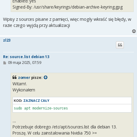
Enabled: yes
Signed-By: /usr/share/keyrings/debian-archive-keyring.gpg
Wpisy z sources pisane z pamięci, więc mogły wkraść się błędy, w
razie czego wyjdą przy aktualizacji
zl23
Re: source.list debian 13
P
09 maja 2025, 07:59
o
s
t
zomer
pisze:
Witam!.
Wykonałem
ZAZNACZ CAŁY
KOD:
sudo apt modernize-sources
....
Potrzebuje dobrego /etc/apt/sources.list dla debian 13.
Proszę. W celu zainstalowania Nvidia 750 >=