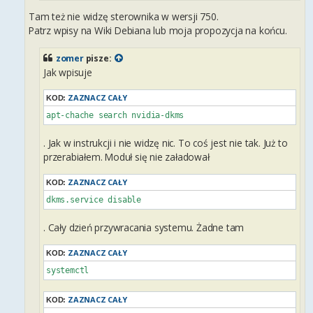
Tam też nie widzę sterownika w wersji 750.
Patrz wpisy na Wiki Debiana lub moja propozycja na końcu.
zomer
pisze:
Jak wpisuje
ZAZNACZ CAŁY
KOD:
apt-chache search nvidia-dkms 
. Jak w instrukcji i nie widzę nic. To coś jest nie tak. Już to
przerabiałem. Moduł się nie załadował
ZAZNACZ CAŁY
KOD:
dkms.service disable
. Cały dzień przywracania systemu. Żadne tam
ZAZNACZ CAŁY
KOD:
systemctl
ZAZNACZ CAŁY
KOD: