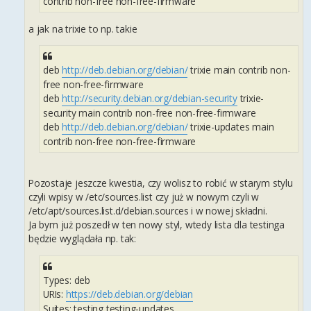
contrib non-free non-free-firmware
a jak na trixie to np. takie
deb
http://deb.debian.org/debian/
trixie main contrib non-
free non-free-firmware
deb
http://security.debian.org/debian-security
trixie-
security main contrib non-free non-free-firmware
deb
http://deb.debian.org/debian/
trixie-updates main
contrib non-free non-free-firmware
Pozostaje jeszcze kwestia, czy wolisz to robić w starym stylu
czyli wpisy w /etc/sources.list czy już w nowym czyli w
/etc/apt/sources.list.d/debian.sources i w nowej składni.
Ja bym już poszedł w ten nowy styl, wtedy lista dla testinga
będzie wyglądała np. tak:
Types: deb
URIs:
https://deb.debian.org/debian
Suites: testing testing-updates