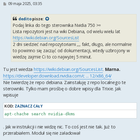
P
09 maja 2025, 03:35
o
s
t
dedito
pisze:
Podaj linka do tego sterownika Nvidia 750 >=
Lista repozytorii jest na wiki Debiana, od wielu wielu lat
https://wiki.debian.org/SourcesList
2 dni siedzieć nad repozytoriami ,,, fakt, długo, ale normalnie
to powinno się zacząć od dokumentacji, wtedy uzbrojony w
wiedzę zajmie Ci to co najwyżej 5 minut.
Tu jest wiedza
https://wiki.debian.org/SourcesList
.
Marna.
https://developer.download.nvidia.com/c ... 12/x86_64/
Nie twierdzę że repo debiana. Zainstaluję z repo localnego te
sterowniki. Tylko mam prośbę o dobre wpisy dla Trixie. Jak
wpisuje
ZAZNACZ CAŁY
KOD:
apt-chache search nvidia-dkms 
. Jak w instrukcji i nie widzę nic. To coś jest nie tak. Już to
przerabiałem. Moduł się nie załadował