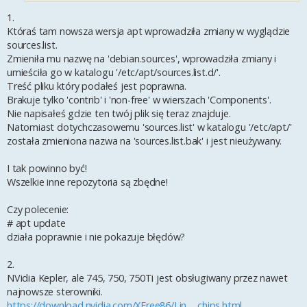
1.
Któraś tam nowsza wersja apt wprowadziła zmiany w wyglądzie
sources.list.
Zmieniła mu nazwę na 'debian.sources', wprowadziła zmiany i
umieściła go w katalogu '/etc/apt/sources.list.d/'.
Treść pliku który podałeś jest poprawna.
Brakuje tylko 'contrib' i 'non-free' w wierszach 'Components'.
Nie napisałeś gdzie ten twój plik się teraz znajduje.
Natomiast dotychczasowemu 'sources.list' w katalogu '/etc/apt/'
została zmieniona nazwa na 'sources.list.bak' i jest nieużywany.
I tak powinno być!
Wszelkie inne repozytoria są zbędne!
Czy polecenie:
# apt update
działa poprawnie i nie pokazuje błędów?
2.
NVidia Kepler, ale 745, 750, 750Ti jest obsługiwany przez nawet
najnowsze sterowniki.
https://download.nvidia.com/XFree86/Lin ... chips.html