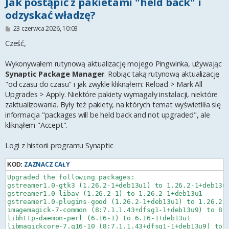
Jak postąpić z pakietami "held back" i
odzyskać władzę?
P
23 czerwca 2026, 10:03
o
s
Cześć,
t
Wykonywałem rutynową aktualizację mojego Pingwinka, używając
Synaptic Package Manager
. Robiąc taką rutynową aktualizację
"od czasu do czasu" i jak zwykle kliknąłem: Reload > Mark All
Upgrades > Apply. Niektóre pakiety wymagały instalacji, niektóre
zaktualizowania. Były też pakiety, na których temat wyświetliła się
informacja "packages will be held back and not upgraded", ale
kliknąłem "Accept".
Logi z historii programu Synaptic
ZAZNACZ CAŁY
KOD:
Upgraded the following packages:

gstreamer1.0-gtk3 (1.26.2-1+deb13u1) to 1.26.2-1+deb13u2
gstreamer1.0-libav (1.26.2-1) to 1.26.2-1+deb13u1

gstreamer1.0-plugins-good (1.26.2-1+deb13u1) to 1.26.2-1
imagemagick-7-common (8:7.1.1.43+dfsg1-1+deb13u9) to 8:7
libhttp-daemon-perl (6.16-1) to 6.16-1+deb13u1

libmagickcore-7.q16-10 (8:7.1.1.43+dfsg1-1+deb13u9) to 8