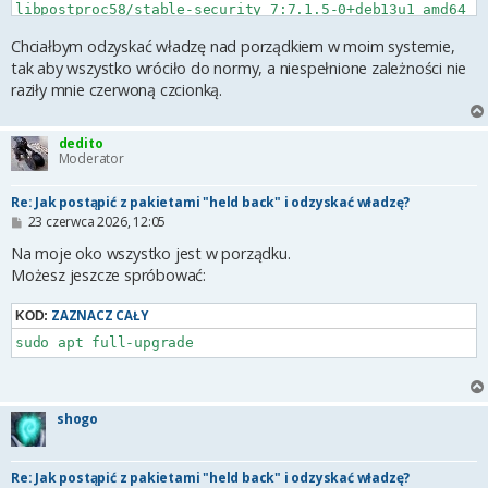
libpostproc58/stable-security 7:7.1.5-0+deb13u1 amd64 [u
libswresample5/stable-security 7:7.1.5-0+deb13u1 amd64 [
Chciałbym odzyskać władzę nad porządkiem w moim systemie,
libswscale8/stable-security 7:7.1.5-0+deb13u1 amd64 [upg
tak aby wszystko wróciło do normy, a niespełnione zależności nie
seb@wolf:~$ sudo apt upgrade

raziły mnie czerwoną czcionką.
Not upgrading:                  

  libavcodec61  libavfilter10  libavformat61  libavutil5
dedito
Summary:

Moderator
  Upgrading: 0, Installing: 0, Removing: 0, Not Upgradin
Re: Jak postąpić z pakietami "held back" i odzyskać władzę?
seb@wolf:~$ sudo apt upgrade libavcodec61

Calculating upgrade... Error!   

P
23 czerwca 2026, 12:05
o
Some packages could not be installed. This may mean that
s
Na moje oko wszystko jest w porządku.
requested an impossible situation or if you are using th
t
distribution that some required packages have not yet be
Możesz jeszcze spróbować:
or been moved out of Incoming.

The following information may help to resolve the situat
ZAZNACZ CAŁY
KOD:
Unsatisfied dependencies:

sudo apt full-upgrade
 goldendict-ng : Depends: libavformat61 (>= 7:7.0)

 gstreamer1.0-libav : Depends: libavfilter10 (>= 7:7.1.4
                      Depends: libavformat61 (>= 7:7.1.4
 libasound2-plugins:i386 : Depends: libavcodec61:i386 (>
shogo
 libavcodec61 : Depends: libavutil59 (= 7:7.1.5-0+deb13u
                Depends: libswresample5 (>= 7:7.1.5) but
 libmgba0.10t64 : Depends: libavfilter10 (>= 7:7.0)

Re: Jak postąpić z pakietami "held back" i odzyskać władzę?
                  Depends: libavformat61 (>= 7:7.0)
