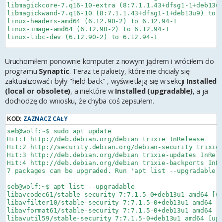
libmagickcore-7.q16-10-extra (8:7.1.1.43+dfsg1-1+deb13u9
libmagickwand-7.q16-10 (8:7.1.1.43+dfsg1-1+deb13u9) to 8
linux-headers-amd64 (6.12.90-2) to 6.12.94-1

linux-image-amd64 (6.12.90-2) to 6.12.94-1

linux-libc-dev (6.12.90-2) to 6.12.94-1

Installed the following packages:

Uruchomiłem ponownie komputer z nowym jądrem i wróciłem do
linux-headers-6.12.94+deb13-amd64 (6.12.94-1)

linux-headers-6.12.94+deb13-common (6.12.94-1)

programu
Synaptic
. Teraz te pakiety, które nie chciały się
linux-image-6.12.94+deb13-amd64 (6.12.94-1)

zaktualizować i były "held back" , wyświetlają się w sekcji
Installed
linux-kbuild-6.12.94+deb13 (6.12.94-1)
(local or obsolete)
, a niektóre w
Installed (upgradable)
, a ja
dochodzę do wniosku, że chyba coś zepsułem.
ZAZNACZ CAŁY
KOD:
seb@wolf:~$ sudo apt update

Hit:1 http://deb.debian.org/debian trixie InRelease

Hit:2 http://security.debian.org/debian-security trixie-
Hit:3 http://deb.debian.org/debian trixie-updates InRele
Hit:4 http://deb.debian.org/debian trixie-backports InRe
7 packages can be upgraded. Run 'apt list --upgradable' 
seb@wolf:~$ apt list --upgradable

libavcodec61/stable-security 7:7.1.5-0+deb13u1 amd64 [up
libavfilter10/stable-security 7:7.1.5-0+deb13u1 amd64 [u
libavformat61/stable-security 7:7.1.5-0+deb13u1 amd64 [u
libavutil59/stable-security 7:7.1.5-0+deb13u1 amd64 [upg