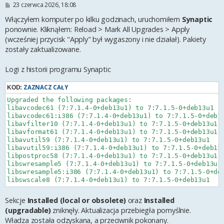
P
23 czerwca 2026, 18:08
 libqt6multimedia6 : Depends: libavformat61 (>= 7:7.0)

o
 vlc-plugin-base : Depends: libavformat61 (>= 7:7.0)

s
Włączyłem komputer po kilku godzinach, uruchomiłem
Synaptic
Error: Unable to correct problems, you have held broken
t
ponownie. Kliknąłem: Reload > Mark All Upgrades > Apply
(wcześniej przycisk "Apply" był wygaszony i nie działał). Pakiety
zostały zaktualizowane.
Logi z historii programu Synaptic
ZAZNACZ CAŁY
KOD:
Upgraded the following packages:

libavcodec61 (7:7.1.4-0+deb13u1) to 7:7.1.5-0+deb13u1

libavcodec61:i386 (7:7.1.4-0+deb13u1) to 7:7.1.5-0+deb13
libavfilter10 (7:7.1.4-0+deb13u1) to 7:7.1.5-0+deb13u1

libavformat61 (7:7.1.4-0+deb13u1) to 7:7.1.5-0+deb13u1

libavutil59 (7:7.1.4-0+deb13u1) to 7:7.1.5-0+deb13u1

libavutil59:i386 (7:7.1.4-0+deb13u1) to 7:7.1.5-0+deb13u
libpostproc58 (7:7.1.4-0+deb13u1) to 7:7.1.5-0+deb13u1

libswresample5 (7:7.1.4-0+deb13u1) to 7:7.1.5-0+deb13u1

libswresample5:i386 (7:7.1.4-0+deb13u1) to 7:7.1.5-0+deb
Sekcje
Installed (local or obsolete)
oraz
Installed
(upgradable)
zniknęły. Aktualizacja przebiegła pomyślnie.
Władza została odzyskana, a przeciwnik pokonany.