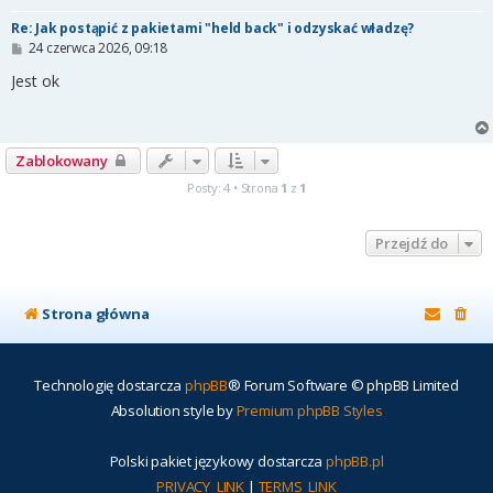
Re: Jak postąpić z pakietami "held back" i odzyskać władzę?
P
24 czerwca 2026, 09:18
o
s
Jest ok
t
Zablokowany
Posty: 4 • Strona
1
z
1
Przejdź do
Strona główna
Technologię dostarcza
phpBB
® Forum Software © phpBB Limited
Absolution style by
Premium phpBB Styles
Polski pakiet językowy dostarcza
phpBB.pl
PRIVACY_LINK
|
TERMS_LINK