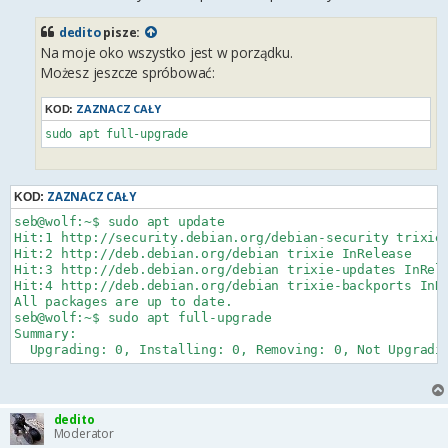
dedito
pisze:
Na moje oko wszystko jest w porządku.
Możesz jeszcze spróbować:
ZAZNACZ CAŁY
KOD:
ZAZNACZ CAŁY
KOD:
seb@wolf:~$ sudo apt update

Hit:1 http://security.debian.org/debian-security trixie-
Hit:2 http://deb.debian.org/debian trixie InRelease     
Hit:3 http://deb.debian.org/debian trixie-updates InRele
Hit:4 http://deb.debian.org/debian trixie-backports InRe
All packages are up to date.    

seb@wolf:~$ sudo apt full-upgrade

Summary:                        

dedito
Moderator