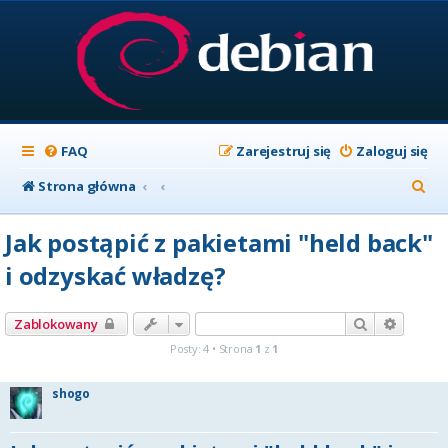
FAQ
Zarejestruj się
Zaloguj się
S
Strona główna
z
Jak postąpić z pakietami "held back"
u
i odzyskać władzę?
k
a
Szukaj
Wyszuk
Zablokowany
j
Posty: 4 • Strona
1
z
1
shogo