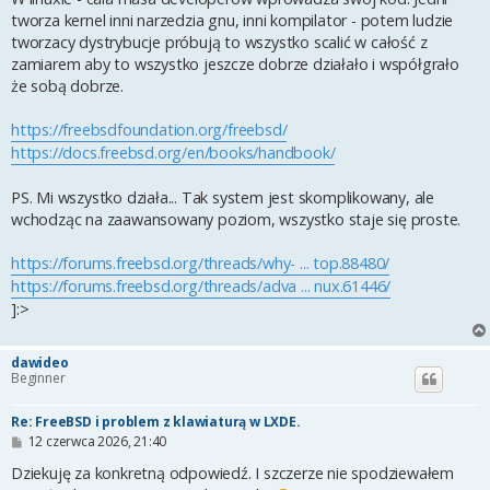
tworza kernel inni narzedzia gnu, inni kompilator - potem ludzie
tworzacy dystrybucje próbują to wszystko scalić w całość z
zamiarem aby to wszystko jeszcze dobrze działało i współgrało
że sobą dobrze.
https://freebsdfoundation.org/freebsd/
https://docs.freebsd.org/en/books/handbook/
PS. Mi wszystko działa... Tak system jest skomplikowany, ale
wchodząc na zaawansowany poziom, wszystko staje się proste.
https://forums.freebsd.org/threads/why- ... top.88480/
https://forums.freebsd.org/threads/adva ... nux.61446/
]:>
dawideo
Beginner
Re: FreeBSD i problem z klawiaturą w LXDE.
P
12 czerwca 2026, 21:40
o
s
Dziekuję za konkretną odpowiedź. I szczerze nie spodziewałem
t