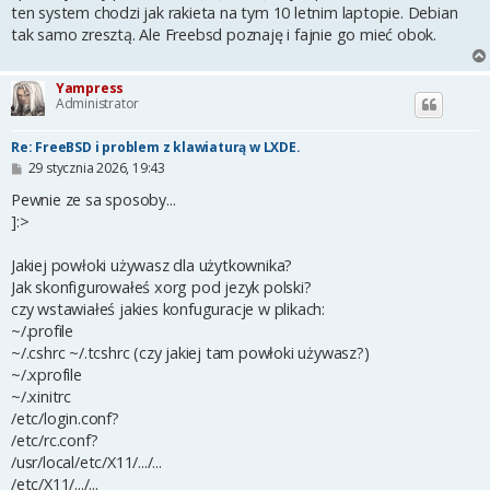
ten system chodzi jak rakieta na tym 10 letnim laptopie. Debian
tak samo zresztą. Ale Freebsd poznaję i fajnie go mieć obok.
Yampress
Administrator
Re: FreeBSD i problem z klawiaturą w LXDE.
P
29 stycznia 2026, 19:43
o
s
Pewnie ze sa sposoby...
t
]:>
Jakiej powłoki używasz dla użytkownika?
Jak skonfigurowałeś xorg pod jezyk polski?
czy wstawiałeś jakies konfuguracje w plikach:
~/.profile
~/.cshrc ~/.tcshrc (czy jakiej tam powłoki używasz?)
~/.xprofile
~/.xinitrc
/etc/login.conf?
/etc/rc.conf?
/usr/local/etc/X11/.../...
/etc/X11/.../...