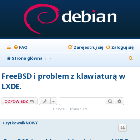
FAQ
Zarejestruj się
Zaloguj się
S
Strona główna
z
FreeBSD i problem z klawiaturą w
u
LXDE.
k
a
Szukaj
Wyszuki
ODPOWIEDZ
j
Posty: 8 • Strona
1
z
1
uzytkownikNOWY