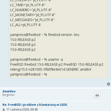
LC_TIME="pl_PL.UTF-8"
LC_NUMERIC="pl_PL.UTF-8"
LC_MONETARY="pl_PL.UTF-8"
LC_MESSAGES="pl_PL.UTF-8"
LC_ALL=pl_PL.UTF-8
yampress@freebsd ~ % freebsd-version -kru
15.0-RELEASE-p2
15.0-RELEASE-p2
15.0-RELEASE-p2
yampress@freebsd ~ % uname -a
FreeBSD freebsd 15.0-RELEASE-p2 FreeBSD 15.0-RELEASE-p2
releng/15.0-n281005-5fb0f8e9e61d GENERIC amd64
yampress@freebsd ~ %
dawideo
Beginner
Re: FreeBSD i problem z klawiaturą w LXDE.
P
11 czerwca 2026, 00:40