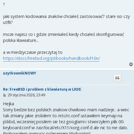
?
jaki system kodowania znaków chciałeś zastosować? stare iso czy
utf8?
moze napisz co i gdzie zmieniałeś kiedy chciałeś skonfigurować
polska klawiature...
a w miedzyczasie przeczytaj to
https://docs.freebsd.org/pl/books/handbook/l10n/
uzytkownikNOWY
Re: FreeBSD i problem z klawiaturą w LXDE.
P
29 stycznia 2026, 23:49
o
s
Hejka
t
Sorry bedzie bez polskich znakow chwilowo mam nadzieje.. a wiec
tak zmiany jakie zrobilem to /etc/rc.conf ustawilem keymap na
pl.kbd, wczesniej posilem sie tez googlami i stworzylem plik 00-
keyboard.conf w /usr/local/etc/X11/xorg.conf.d ale nic to nie dalo.
Probowalem wymusic poleceniem kbdcontrol