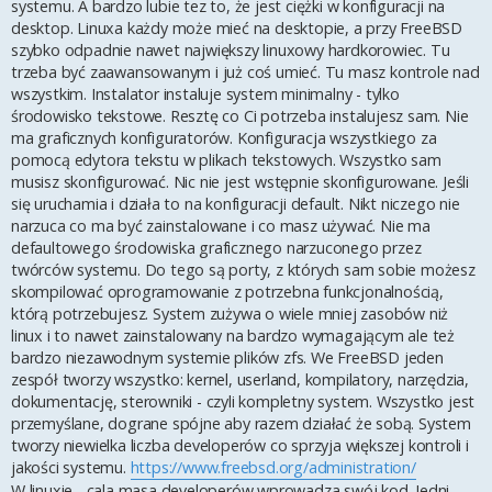
systemu. A bardzo lubie tez to, że jest ciężki w konfiguracji na
desktop. Linuxa każdy może mieć na desktopie, a przy FreeBSD
szybko odpadnie nawet największy linuxowy hardkorowiec. Tu
trzeba być zaawansowanym i już coś umieć. Tu masz kontrole nad
wszystkim. Instalator instaluje system minimalny - tylko
środowisko tekstowe. Resztę co Ci potrzeba instalujesz sam. Nie
ma graficznych konfiguratorów. Konfiguracja wszystkiego za
pomocą edytora tekstu w plikach tekstowych. Wszystko sam
musisz skonfigurować. Nic nie jest wstępnie skonfigurowane. Jeśli
się uruchamia i działa to na konfiguracji default. Nikt niczego nie
narzuca co ma być zainstalowane i co masz używać. Nie ma
defaultowego środowiska graficznego narzuconego przez
twórców systemu. Do tego są porty, z których sam sobie możesz
skompilować oprogramowanie z potrzebna funkcjonalnością,
którą potrzebujesz. System zużywa o wiele mniej zasobów niż
linux i to nawet zainstalowany na bardzo wymagającym ale też
bardzo niezawodnym systemie plików zfs. We FreeBSD jeden
zespół tworzy wszystko: kernel, userland, kompilatory, narzędzia,
dokumentację, sterowniki - czyli kompletny system. Wszystko jest
przemyślane, dograne spójne aby razem działać że sobą. System
tworzy niewielka liczba developerów co sprzyja większej kontroli i
jakości systemu.
https://www.freebsd.org/administration/
W linuxie - cala masa developerów wprowadza swój kod. Jedni