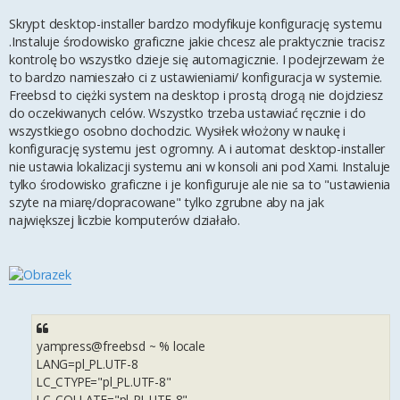
Skrypt desktop-installer bardzo modyfikuje konfigurację systemu
.Instaluje środowisko graficzne jakie chcesz ale praktycznie tracisz
kontrolę bo wszystko dzieje się automagicznie. I podejrzewam że
to bardzo namieszało ci z ustawieniami/ konfiguracja w systemie.
Freebsd to ciężki system na desktop i prostą drogą nie dojdziesz
do oczekiwanych celów. Wszystko trzeba ustawiać ręcznie i do
wszystkiego osobno dochodzic. Wysiłek włożony w naukę i
konfigurację systemu jest ogromny. A i automat desktop-installer
nie ustawia lokalizacji systemu ani w konsoli ani pod Xami. Instaluje
tylko środowisko graficzne i je konfiguruje ale nie sa to "ustawienia
szyte na miarę/dopracowane" tylko zgrubne aby na jak
największej liczbie komputerów działało.
yampress@freebsd ~ % locale
LANG=pl_PL.UTF-8
LC_CTYPE="pl_PL.UTF-8"
LC_COLLATE="pl_PL.UTF-8"