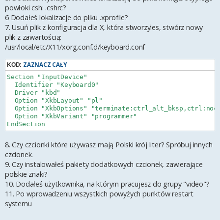
powłoki csh: .cshrc?
6 Dodałeś lokalizacje do pliku .xprofile?
7. Usuń plik z konfiguracja dla X, która stworzyles, stwórz nowy
plik z zawartością:
/usr/local/etc/X11/xorg.conf.d/keyboard.conf
ZAZNACZ CAŁY
KOD:
Section "InputDevice"

  Identifier "Keyboard0"

  Driver "kbd"

  Option "XkbLayout" "pl"

  Option "XkbOptions" "terminate:ctrl_alt_bksp,ctrl:noca
  Option "XkbVariant" "programmer"

8. Czy czcionki które używasz mają Polski krój liter? Spróbuj innych
czcionek.
9. Czy instalowałeś pakiety dodatkowych czcionek, zawierające
polskie znaki?
10. Dodałeś użytkownika, na którym pracujesz do grupy "video"?
11. Po wprowadzeniu wszystkich powyżych punktów restart
systemu