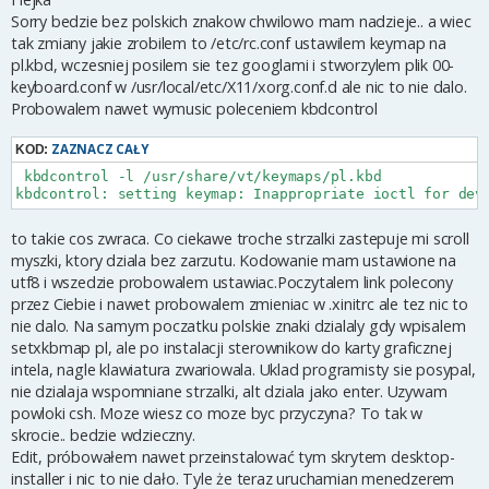
t
Sorry bedzie bez polskich znakow chwilowo mam nadzieje.. a wiec
tak zmiany jakie zrobilem to /etc/rc.conf ustawilem keymap na
pl.kbd, wczesniej posilem sie tez googlami i stworzylem plik 00-
keyboard.conf w /usr/local/etc/X11/xorg.conf.d ale nic to nie dalo.
Probowalem nawet wymusic poleceniem kbdcontrol
ZAZNACZ CAŁY
KOD:
 kbdcontrol -l /usr/share/vt/keymaps/pl.kbd

kbdcontrol: setting keymap: Inappropriate ioctl for dev
to takie cos zwraca. Co ciekawe troche strzalki zastepuje mi scroll
myszki, ktory dziala bez zarzutu. Kodowanie mam ustawione na
utf8 i wszedzie probowalem ustawiac.Poczytalem link polecony
przez Ciebie i nawet probowalem zmieniac w .xinitrc ale tez nic to
nie dalo. Na samym poczatku polskie znaki dzialaly gdy wpisalem
setxkbmap pl, ale po instalacji sterownikow do karty graficznej
intela, nagle klawiatura zwariowala. Uklad programisty sie posypal,
nie dzialaja wspomniane strzalki, alt dziala jako enter. Uzywam
powloki csh. Moze wiesz co moze byc przyczyna? To tak w
skrocie.. bedzie wdzieczny.
Edit, próbowałem nawet przeinstalować tym skrytem desktop-
installer i nic to nie dało. Tyle że teraz uruchamian menedzerem