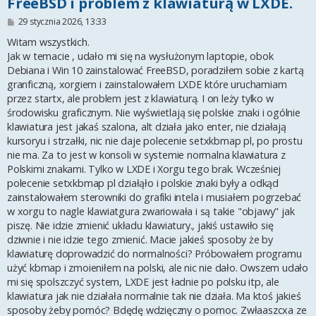
FreeBSD i problem z klawiaturą w LXDE.
P
29 stycznia 2026, 13:33
o
s
Witam wszystkich.
t
Jak w temacie , udało mi się na wysłużonym laptopie, obok
Debiana i Win 10 zainstalować FreeBSD, poradziłem sobie z kartą
granficzną, xorgiem i zainstalowałem LXDE które uruchamiam
przez startx, ale problem jest z klawiaturą. I on leży tylko w
środowisku graficznym. Nie wyświetlają się polskie znaki i ogólnie
klawiatura jest jakaś szalona, alt działa jako enter, nie działają
kursoryu i strzałki, nic nie daje polecenie setxkbmap pl, po prostu
nie ma. Za to jest w konsoli w systemie normalna klawiatura z
Polskimi znakami. Tylko w LXDE i Xorgu tego brak. Wcześniej
polecenie setxkbmap pl działąło i polskie znaki były a odkąd
zainstalowałem sterowniki do grafiki intela i musiałem pogrzebać
w xorgu to nagle klawiatgura zwariowała i są takie "objawy" jak
piszę. Nie idzie zmienić układu klawiatury., jakiś ustawiło się
dziwnie i nie idzie tego zmienić. Macie jakieś sposoby że by
klawiaturę doprowadzić do normalności? Próbowałem programu
użyć kbmap i zmoieniłem na polski, ale nic nie dało. Owszem udało
mi się spolszczyć system, LXDE jest ładnie po polsku itp, ale
klawiatura jak nie działała normalnie tak nie działa. Ma ktoś jakieś
sposoby żeby pomóc? Bdędę wdzięczny o pomoc. Zwłaaszcxa ze