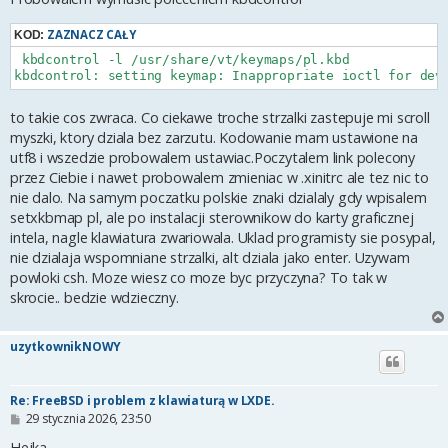
ZAZNACZ CAŁY
KOD:
 kbdcontrol -l /usr/share/vt/keymaps/pl.kbd

kbdcontrol: setting keymap: Inappropriate ioctl for dev
to takie cos zwraca. Co ciekawe troche strzalki zastepuje mi scroll
myszki, ktory dziala bez zarzutu. Kodowanie mam ustawione na
utf8 i wszedzie probowalem ustawiac.Poczytalem link polecony
przez Ciebie i nawet probowalem zmieniac w .xinitrc ale tez nic to
nie dalo. Na samym poczatku polskie znaki dzialaly gdy wpisalem
setxkbmap pl, ale po instalacji sterownikow do karty graficznej
intela, nagle klawiatura zwariowala. Uklad programisty sie posypal,
nie dzialaja wspomniane strzalki, alt dziala jako enter. Uzywam
powloki csh. Moze wiesz co moze byc przyczyna? To tak w
skrocie.. bedzie wdzieczny.
uzytkownikNOWY
Re: FreeBSD i problem z klawiaturą w LXDE.
P
29 stycznia 2026, 23:50
o
s
Hejka