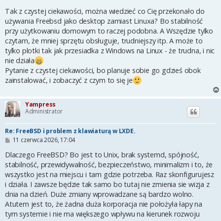
o
s
Tak z czystej ciekawości, można wiedzieć co Cię przekonało do
t
używania Freebsd jako desktop zamiast Linuxa? Bo stabilność
przy użytkowaniu domowym to raczej podobna. A Wszędzie tylko
czytam, że mniej sprzętu obsługuje, trudniejszy itp. A może to
tylko plotki tak jak przesiadka z Windows na Linux - że trudna, i nic
nie działa
Pytanie z czystej ciekawości, bo planuje sobie go gdzieś obok
zainstalować, i zobaczyć z czym to się je
Yampress
Administrator
Re: FreeBSD i problem z klawiaturą w LXDE.
P
11 czerwca 2026, 17:04
o
s
Dlaczego FreeBSD? Bo jest to Unix, brak systemd, spójność,
t
stabilność, przewidywalność, bezpieczeństwo, minimalizm i to, że
wszystko jest na miejscu i tam gdzie potrzeba. Raz skonfigurujesz
i działa. I zawsze będzie tak samo bo tutaj nie zmienia sie wizja z
dnia na dzień. Duże zmiany wprowadzane są bardzo wolno.
Atutem jest to, że żadna duża korporacja nie położyła łapy na
tym systemie i nie ma większego wpływu na kierunek rozwoju