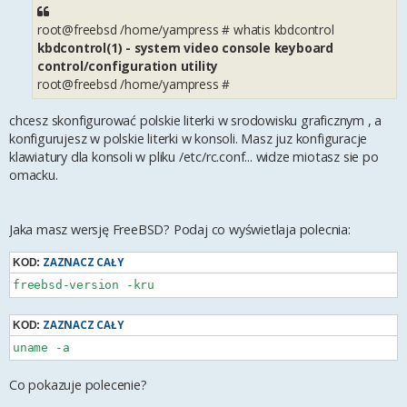
root@freebsd /home/yampress # whatis kbdcontrol
kbdcontrol(1) - system video console keyboard
control/configuration utility
root@freebsd /home/yampress #
chcesz skonfigurować polskie literki w srodowisku graficznym , a
konfigurujesz w polskie literki w konsoli. Masz juz konfiguracje
klawiatury dla konsoli w pliku /etc/rc.conf... widze miotasz sie po
omacku.
Jaka masz wersję FreeBSD? Podaj co wyświetlaja polecnia:
ZAZNACZ CAŁY
KOD:
ZAZNACZ CAŁY
KOD:
Co pokazuje polecenie?