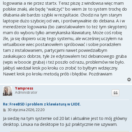
logowania a nie przez startx. Teraz piszę z windowsa więc mam
polskie znaki, ale będę "walczyć" bo wiem że to system trochę do
dłubania ale bardzo szybki w rezyultacie. Chodzi na tym starym
laptopie dużo szybciej od win, i porównywalnie do debiana. A i w
menedżerze logowania (bo zainstalowałem to też tym skryptem)
mam do wyboru tylko amerykanska klawiaturę. Może coś robię
źle, ja się dopiero uczę tego systemu, ale wcześniej uczyłem na
virtualboxie wiec postanowiłem spróbować i sobie poradziłem
tam z instalowaniem, partycjami nawet powiedziałbym
zaskakujaco dobrze, tyle że edytowałem też debianowego gruba
(wpis w boocie gruba) i też poszło od razu, problemów nie było.
Jakbyś wiedział krok po kroku co zrobić to byłbym wdzięczny.
Nawet krok po kroku metodą prób i błędów. Pozdrawiam
Yampress
Administrator
Re: FreeBSD i problem z klawiaturą w LXDE.
P
30 stycznia 2026, 22:20
o
s
Ja siedzę na tym systemie od 20 lat i aktualnie jest to mój główny
t
desktop. Linuxa na desktopie to już praktycznie nie uzywam.