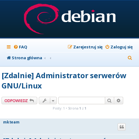
FAQ
Zarejestruj się
Zaloguj się
S
Strona główna
z
[Zdalnie] Administrator serwerów
u
GNU/Linux
k
a
Szukaj
Wyszuki
ODPOWIEDZ
j
Posty: 1 • Strona
1
z
1
mkteam