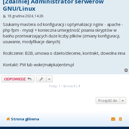
[Zdalnie] Administrator serwerów
GNU/Linux
P
18 grudnia 2024, 14:26
o
s
Szukamy mastera od konfiguracji i optymalizacji: nginx - apache -
t
php fpm - mysql + konieczna umiejętność pisania skryptów w
bashu przetwarzających duże liczby plików (zmiany konfiguracji,
usuwanie, modyfikacje danych)
Rozliczenie: B2B, umowa o dzieło/zlecenie, kontrakt, dowolna inna
Kontakt: PW lub wokr(małpka)entim.pl
ODPOWIEDZ
Posty: 1 • Strona
1
z
1
Przejdź do
Strona główna