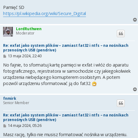
Pamięć SD
https://pl.wikipedia.org/wiki/Secure_Digital
LordRuthwen
Moderator
Re: exfat jako system plików – zamiast fat32 i ntfs – na nośnikach
przenośnych USB (pendrive)
P
13 maja 2024, 22:40
o
s
No fajnie, to sformatuj kartę pamięci w exfat i włóż do aparatu
t
fotograficznego, rejestratora w samochodzie czy jakiegokolwiek
urządzenia niebędącego komupterem osobistym. A potem
pozwól urządzeniu sformatować ją do fat32
fnmirk
Senior Member
Re: exfat jako system plików – zamiast fat32 i ntfs – na nośnikach
przenośnych USB (pendrive)
P
14 maja 2024, 05:26
o
s
Masz rację, tylko nie musisz formatować nośnika w urządzeniu.