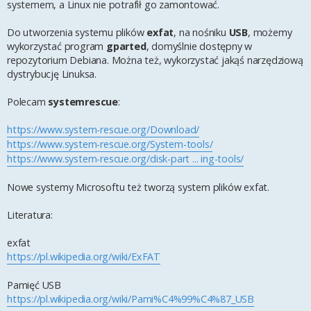
systemem, a Linux nie potrafił go zamontować.
Do utworzenia systemu plików
exfat
, na nośniku
USB
, możemy
wykorzystać program
gparted
, domyślnie dostępny w
repozytorium Debiana. Można też, wykorzystać jakąś narzędziową
dystrybucję Linuksa.
Polecam
systemrescue
:
https://www.system-rescue.org/Download/
https://www.system-rescue.org/System-tools/
https://www.system-rescue.org/disk-part ... ing-tools/
Nowe systemy Microsoftu też tworzą system plików exfat.
Literatura:
exfat
https://pl.wikipedia.org/wiki/ExFAT
Pamięć USB
https://pl.wikipedia.org/wiki/Pami%C4%99%C4%87_USB