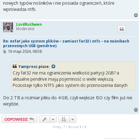
nowych typów nośników i nie posiada ograniczeń, które
wprowadza ntfs.
LordRuthwen
Moderator
Re: exfat jako system plików – zamiast fat32 i ntfs – na nośnikach
przenośnych USB (pendrive)
P
16 maja 2024, 06:58
o
s
t
Yampress
pisze:
Czy fat32 nie ma ograniczenia wielkości partycji 2GB? a
aktualne pendrive mają pojemność o wiele większą.
Pozostaje tylko NTFS jako system do przenoszenia danych
Do 2 TB a rozmiar pliku do 4 GB, czyli większe ISO czy film już nie
wejdzie.
ODPOWIEDZ
Posty: 7 • Strona
1
z
1