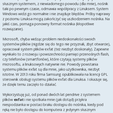
słusznym systemem, z niewiadomego powodu (dla mnie), nośnik
taki po pewnym czasie, odmawia współpracy z Linuksem. System
Windows widzi go normalnie i nie znajduje błędów. Próby naprawy
z poziomu Linuksa mogą zakończyć się uszkodzeniem nośnika. Na
jakiś czas, pomaga ponowny format nośnika (kłopotliwe
rozwiązanie).
Microsoft, chyba widząc problem niedoskonałości swoich
systemów plików (nigdzie się do tego nie przyznali, zbyt otwarcie),
opracował system plików exfat (też niezbyt doskonały). Zapewne
wynikało to z rozwoju i powszechności pamięci przenośnych flash,
czy telefonów (smartfonów), które czytają systemy plików
microsoftu, a linuksowych natywnie nie. Powody powstania
systemu plików exfat są dla mnie, jako użytkownika, niezbyt
istotne. W 2013 roku firma Samsung opublikowała na licencji GPL
sterownik obsługi systemu plików exfat dla Linuksa. I okazuje się,
że dzięki temu zaczęło to działać.
Wykorzystuję już, od ponad dwóch lat pendrive z systemem
plików
exfat
i nie spotkała mnie (jak dotąd) przykra
niespodzianka w postaci braku dostępu do nośnika, kiedy pod
ręką nie było dostępu do komputera z jedynym słusznym