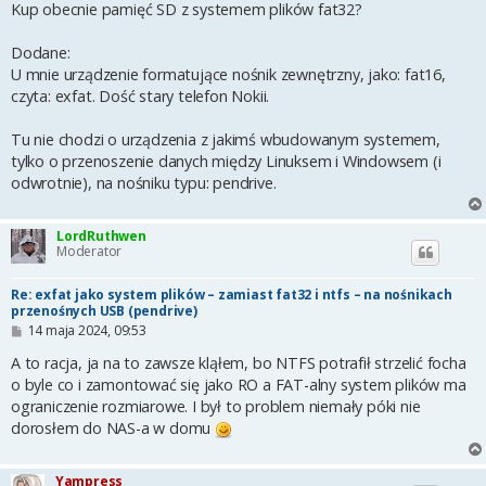
t
Kup obecnie pamięć SD z systemem plików fat32?
Dodane:
U mnie urządzenie formatujące nośnik zewnętrzny, jako: fat16,
czyta: exfat. Dość stary telefon Nokii.
Tu nie chodzi o urządzenia z jakimś wbudowanym systemem,
tylko o przenoszenie danych między Linuksem i Windowsem (i
odwrotnie), na nośniku typu: pendrive.
LordRuthwen
Moderator
Re: exfat jako system plików – zamiast fat32 i ntfs – na nośnikach
przenośnych USB (pendrive)
P
14 maja 2024, 09:53
o
s
A to racja, ja na to zawsze kląłem, bo NTFS potrafił strzelić focha
t
o byle co i zamontować się jako RO a FAT-alny system plików ma
ograniczenie rozmiarowe. I był to problem niemały póki nie
dorosłem do NAS-a w domu
Yampress