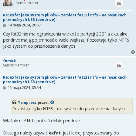
Administrator
Re: exfat jako system plików – zamiast fat32 i ntfs – na nośnikach
przenośnych USB (pendrive)
P
14 maja 2024, 20:57
o
s
Czy fat32 nie ma ograniczenia wielkości partycji 2GB? a aktualne
t
pendrive mają pojemność o wiele większą. Pozostaje tylko NTFS
jako system do przenoszenia danych
fnmirk
Senior Member
Re: exfat jako system plików – zamiast fat32 i ntfs – na nośnikach
przenośnych USB (pendrive)
P
15 maja 2024, 05:54
o
s
t
Yampress
pisze:
Pozostaje tylko NTFS jako system do przenoszenia danych
Właśnie nie! Ntfs potrafi dobić pendrive.
Dlatego należy używać
exfat
, jest lepiej przystosowany do