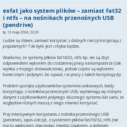
exfat jako system plików – zamiast fat32
i ntfs – na nośnikach przenośnych USB
(pendrive)
P
13 maja 2024, 22:29
o
s
Ludzie są dziwni, zamiast korzystać z dobrych rzeczy korzystają z
t
popularnych? Tak było jest i chyba będzie.
Wiadomo, że systemy plików fat16/32, ntfs itp. nie są zbyt
odpowiednim wyborem do codziennej pracy na komputerze (tak
wynika z mojego doświadczenia), jednak często są wyborem
koniecznym i jedynym, bo sąsiad, i w pracy z takich korzystają itp.
Problem spotyka użytkowników systemów uniksowych, kiedy
korzystając z nośników przenośnych USB, wymieniają się różnymi
danymi z użytkownikami jedynego słusznego systemu lub sami, ze
względów różnych muszą z niego również korzystać.
Przy intensywnym korzystaniu z nośnika przenośnego USB
(pendrive), zapis-odczyt, z systemem plików fat/16/32, ntfs (nie
ma to większego znaczenia), między Linuksem, a jedynym