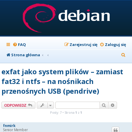
FAQ
Zarejestruj się
Zaloguj się
S
Strona główna
z
exfat jako system plików – zamiast
u
fat32 i ntfs – na nośnikach
k
przenośnych USB (pendrive)
a
j
Szukaj
Wyszuki
ODPOWIEDZ
Posty: 7 • Strona
1
z
1
fnmirk
Senior Member