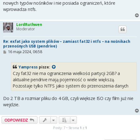
nowych typów nośników i nie posiada ograniczeń, które
wprowadza ntfs.
LordRuthwen
Moderator
Re: exfat jako system plików – zamiast fat32 i ntfs – na nośnikach
przenośnych USB (pendrive)
P
16 maja 2024, 06:58
o
s
t
Yampress
pisze:
Czy fat32 nie ma ograniczenia wielkości partycji 2GB? a
aktualne pendrive mają pojemność o wiele większą.
Pozostaje tylko NTFS jako system do przenoszenia danych
Do 2 TB a rozmiar pliku do 4 GB, czyli większe ISO czy film już nie
wejdzie.
ODPOWIEDZ
Posty: 7 • Strona
1
z
1