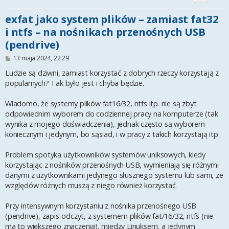
exfat jako system plików – zamiast fat32
i ntfs – na nośnikach przenośnych USB
(pendrive)
P
13 maja 2024, 22:29
o
s
Ludzie są dziwni, zamiast korzystać z dobrych rzeczy korzystają z
t
popularnych? Tak było jest i chyba będzie.
Wiadomo, że systemy plików fat16/32, ntfs itp. nie są zbyt
odpowiednim wyborem do codziennej pracy na komputerze (tak
wynika z mojego doświadczenia), jednak często są wyborem
koniecznym i jedynym, bo sąsiad, i w pracy z takich korzystają itp.
Problem spotyka użytkowników systemów uniksowych, kiedy
korzystając z nośników przenośnych USB, wymieniają się różnymi
danymi z użytkownikami jedynego słusznego systemu lub sami, ze
względów różnych muszą z niego również korzystać.
Przy intensywnym korzystaniu z nośnika przenośnego USB
(pendrive), zapis-odczyt, z systemem plików fat/16/32, ntfs (nie
ma to większego znaczenia), między Linuksem, a jedynym