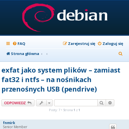
FAQ
Zarejestruj się
Zaloguj się
S
Strona główna
z
exfat jako system plików – zamiast
u
fat32 i ntfs – na nośnikach
k
przenośnych USB (pendrive)
a
j
Szukaj
Wyszuki
ODPOWIEDZ
Posty: 7 • Strona
1
z
1
fnmirk
Senior Member