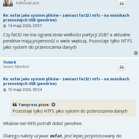
Administrator
Re: exfat jako system plików – zamiast fat32 i ntfs – na nośnikach
przenośnych USB (pendrive)
P
14 maja 2024, 20:57
o
s
Czy fat32 nie ma ograniczenia wielkości partycji 2GB? a aktualne
t
pendrive mają pojemność o wiele większą. Pozostaje tylko NTFS
jako system do przenoszenia danych
fnmirk
Senior Member
Re: exfat jako system plików – zamiast fat32 i ntfs – na nośnikach
przenośnych USB (pendrive)
P
15 maja 2024, 05:54
o
s
t
Yampress
pisze:
Pozostaje tylko NTFS jako system do przenoszenia danych
Właśnie nie! Ntfs potrafi dobić pendrive.
Dlatego należy używać
exfat
, jest lepiej przystosowany do