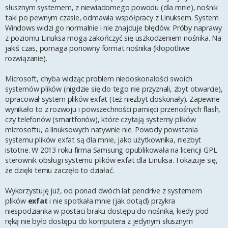
słusznym systemem, z niewiadomego powodu (dla mnie), nośnik
taki po pewnym czasie, odmawia współpracy z Linuksem. System
Windows widzi go normalnie i nie znajduje błędów. Próby naprawy
z poziomu Linuksa mogą zakończyć się uszkodzeniem nośnika. Na
jakiś czas, pomaga ponowny format nośnika (kłopotliwe
rozwiązanie).
Microsoft, chyba widząc problem niedoskonałości swoich
systemów plików (nigdzie się do tego nie przyznali, zbyt otwarcie),
opracował system plików exfat (też niezbyt doskonały). Zapewne
wynikało to z rozwoju i powszechności pamięci przenośnych flash,
czy telefonów (smartfonów), które czytają systemy plików
microsoftu, a linuksowych natywnie nie. Powody powstania
systemu plików exfat są dla mnie, jako użytkownika, niezbyt
istotne. W 2013 roku firma Samsung opublikowała na licencji GPL
sterownik obsługi systemu plików exfat dla Linuksa. I okazuje się,
że dzięki temu zaczęło to działać.
Wykorzystuję już, od ponad dwóch lat pendrive z systemem
plików
exfat
i nie spotkała mnie (jak dotąd) przykra
niespodzianka w postaci braku dostępu do nośnika, kiedy pod
ręką nie było dostępu do komputera z jedynym słusznym