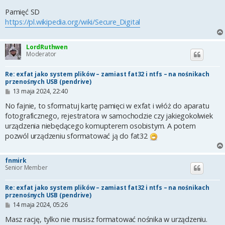
Pamięć SD
https://pl.wikipedia.org/wiki/Secure_Digital
LordRuthwen
Moderator
Re: exfat jako system plików – zamiast fat32 i ntfs – na nośnikach
przenośnych USB (pendrive)
P
13 maja 2024, 22:40
o
s
No fajnie, to sformatuj kartę pamięci w exfat i włóż do aparatu
t
fotograficznego, rejestratora w samochodzie czy jakiegokolwiek
urządzenia niebędącego komupterem osobistym. A potem
pozwól urządzeniu sformatować ją do fat32
fnmirk
Senior Member
Re: exfat jako system plików – zamiast fat32 i ntfs – na nośnikach
przenośnych USB (pendrive)
P
14 maja 2024, 05:26
o
s
Masz rację, tylko nie musisz formatować nośnika w urządzeniu.