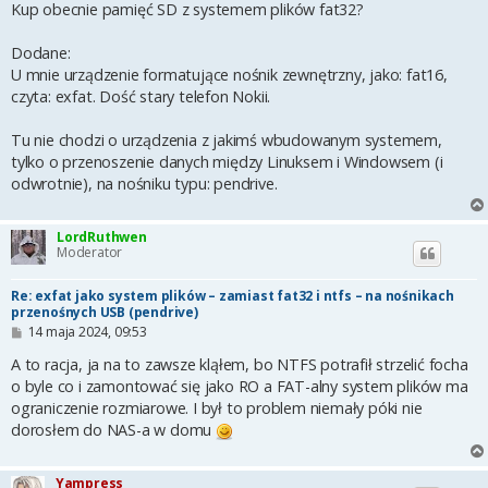
t
Kup obecnie pamięć SD z systemem plików fat32?
Dodane:
U mnie urządzenie formatujące nośnik zewnętrzny, jako: fat16,
czyta: exfat. Dość stary telefon Nokii.
Tu nie chodzi o urządzenia z jakimś wbudowanym systemem,
tylko o przenoszenie danych między Linuksem i Windowsem (i
odwrotnie), na nośniku typu: pendrive.
LordRuthwen
Moderator
Re: exfat jako system plików – zamiast fat32 i ntfs – na nośnikach
przenośnych USB (pendrive)
P
14 maja 2024, 09:53
o
s
A to racja, ja na to zawsze kląłem, bo NTFS potrafił strzelić focha
t
o byle co i zamontować się jako RO a FAT-alny system plików ma
ograniczenie rozmiarowe. I był to problem niemały póki nie
dorosłem do NAS-a w domu
Yampress