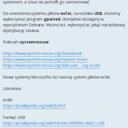
systemem, a Linux nie potrafił go zamontować.
Do utworzenia systemu plików
exfat
, na nośniku
USB
, możemy
wykorzystać program
gparted
, domyślnie dostępny w
repozytorium Debiana. Można też, wykorzystać jakąś narzędziową
dystrybucję Linuksa.
Polecam
systemrescue
:
https://www.system-rescue.org/Download/
https://www.system-rescue.org/System-tools/
https://www.system-rescue.org/disk-part ... ing-tools/
Nowe systemy Microsoftu też tworzą system plików exfat.
Literatura:
exfat
https://pl.wikipedia.org/wiki/ExFAT
Pamięć USB
https://pl.wikipedia.org/wiki/Pami%C4%99%C4%87_USB