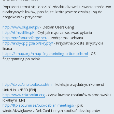
o
s
Poprzedni temat się "deczko" zdeaktualizował i zawierał mnóstwo
t
nieaktywnych linków, poniżej te, które jeszcze działają i są do
czegokolwiek przydatne.
http://www.dug.net.pl/
- Debian Users Gang
http://rtfm.killfile.pl/
- Czyli jak mądrze zadawać pytania.
http://qref.sourceforge.net/
- Podręcznik Debiana
http://andyk.pg.gda.pl/skrypty/
- Przydatne proste skrypty dla
linuxa
https://nmap.org/nmap-fingerprinting-article-pl.html
- OS
fingerprinting po polsku
http://cb.vu/unixtoolbox.xhtml
- kolekcja przydatnych komend
Unix/Linux/BSD [EN]
http://www.chkrootkit.org
- Wyszukiwanie rootkitów w środowisku
lokalnym [EN]
http://ftp.acc.umu.se/pub/debian-meetings/
- pliki
wiedo/dźwiękowe z DebConf i innych spotkań developerów