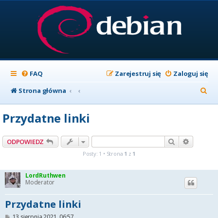
FAQ
Zarejestruj się
Zaloguj się
S
Strona główna
z
Przydatne linki
u
k
Szukaj
Wyszuki
ODPOWIEDZ
a
Posty: 1 • Strona
1
z
1
j
LordRuthwen
Moderator
Przydatne linki
P
13 sierpnia 2021, 06:57