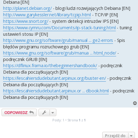
Debiana [EN]
http://planet.debian.org/
- blogi ludzi rozwijających Debiana [EN]
http://www.garykessler.net/library/tcpip.html
- TCP/IP [EN]
https://www.snort.org/
- system detekcji intruzów IPS [EN]
https://www.cymru.com/Documents/ip-stack-tuning.html
- tuning
ustawień stosu IP [EN]
http://www.gnu.org/software/grub/manual ... ge2-errors
- Spis
błędów programu rozruchowego grub [EN]
https://www.gnu.org/software/grub/manua ... html_node/
-
podręcznik GRUB [EN]
https://dflinux.frama.io/thebeginnershandbook/
- podręcznik
Debiana dla początkujących [EN]
https://lescahiersdudebutant.arpinux.org/buster-en/
- podręcznik
Debiana dla początkujących [EN]
https://lescahiersdudebutant.arpinux.or ... dbook.html
- podręcznik
Debiana dla początkujących [EN]
ODPOWIEDZ
Posty: 1 • Strona
1
z
1
Przejdź do