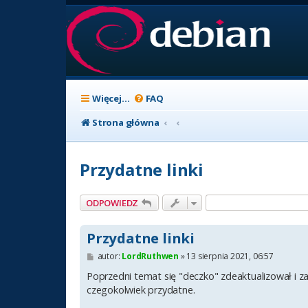
Więcej…
FAQ
Strona główna
Przydatne linki
ODPOWIEDZ
Przydatne linki
P
autor:
LordRuthwen
»
13 sierpnia 2021, 06:57
o
s
Poprzedni temat się "deczko" zdeaktualizował i za
t
czegokolwiek przydatne.