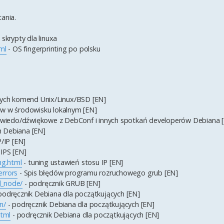
ania.
skrypty dla linuxa
ml
- OS fingerprinting po polsku
nych komend Unix/Linux/BSD [EN]
ów w środowisku lokalnym [EN]
ki wiedo/dźwiękowe z DebConf i innych spotkań developerów Debiana 
ch Debiana [EN]
/IP [EN]
 IPS [EN]
ng.html
- tuning ustawień stosu IP [EN]
errors
- Spis błędów programu rozruchowego grub [EN]
l_node/
- podręcznik GRUB [EN]
podręcznik Debiana dla początkujących [EN]
n/
- podręcznik Debiana dla początkujących [EN]
html
- podręcznik Debiana dla początkujących [EN]