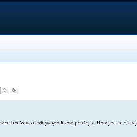
Szukaj
Wyszukiwanie zaawansowane
wierał mnóstwo nieaktywnych linków, poniżej te, które jeszcze działaj