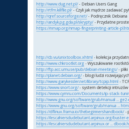
http://www.dug.net.pl/
- Debian Users Gang
http://rtfm.killfile.pl/
- Czyli jak mądrze zadawać pyt
http://qref.sourceforge.net/
- Podręcznik Debiana
http://andyk.pg.gda.pl/skrypty/
- Przydatne proste 
https://nmap.org/nmap-fingerprinting-article-pl.ht
http://cb.vu/unixtoolbox.xhtml
- kolekcja przydat
http://www.chkrootkit.org
- Wyszukiwanie rootkit
http://ftp.acc.umu.se/pub/debian-meetings/
- pli
http://planet.debian.org/
- blogi ludzi rozwijający
http://www.garykessler.net/library/tcpip.html
- TCP
https://www.snort.org/
- system detekcji intruzów
https://www.cymru.com/Documents/ip-stack-tuni
http://www.gnu.org/software/grub/manual ... ge2-
https://www.gnu.org/software/grub/manua ... htm
https://dflinux.frama.io/thebeginnershandbook/
- 
https://lescahiersdudebutant.arpinux.org/buster-e
https://lescahiersdudebutant.arpinux.or ... dbook.