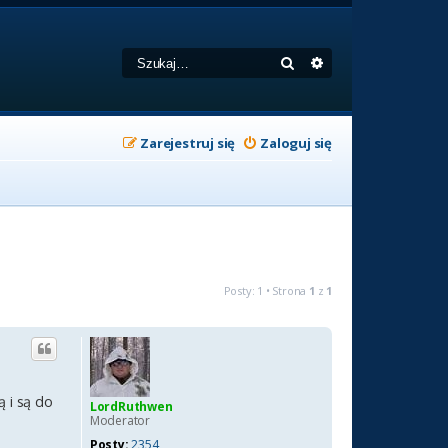
Szukaj
Wyszukiwanie zaa
Zarejestruj się
Zaloguj się
Posty: 1 • Strona
1
z
1
ą i są do
LordRuthwen
Moderator
Posty:
2354