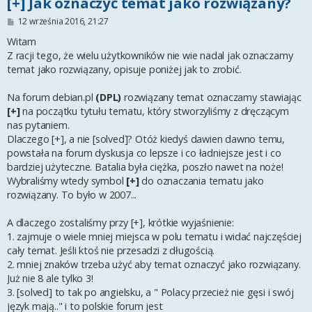
[+] Jak oznaczyć temat jako rozwiązany?
P
12 września 2016, 21:27
o
s
Witam
t
Z racji tego, że wielu użytkowników nie wie nadal jak oznaczamy
temat jako rozwiązany, opisuje poniżej jak to zrobić.
Na forum debian.pl
(DPL)
rozwiązany temat oznaczamy stawiając
[+]
na początku tytułu tematu, który stworzyliśmy z dręczącym
nas pytaniem.
Dlaczego [+], a nie [solved]? Otóż kiedyś dawien dawno temu,
powstała na forum dyskusja co lepsze i co ładniejsze jest i co
bardziej użyteczne. Batalia była ciężka, poszło nawet na noże!
Wybraliśmy wtedy symbol
[+]
do oznaczania tematu jako
rozwiązany. To było w 2007...
A dlaczego zostaliśmy przy [+], krótkie wyjaśnienie:
1. zajmuje o wiele mniej miejsca w polu tematu i widać najczęściej
cały temat. Jeśli ktoś nie przesadzi z długością.
2. mniej znaków trzeba użyć aby temat oznaczyć jako rozwiązany.
Już nie 8 ale tylko 3!
3. [solved] to tak po angielsku, a " Polacy przecież nie gęsi i swój
język mają.." i to polskie forum jest