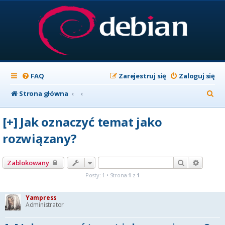
FAQ
Zarejestruj się
Zaloguj się
S
Strona główna
z
[+] Jak oznaczyć temat jako
u
rozwiązany?
k
a
Szukaj
Wyszuk
Zablokowany
j
Posty: 1 • Strona
1
z
1
Yampress
Administrator