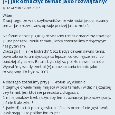
[+] Jak oznaczyć temat jako rozwiązany?
P
12 września 2016, 21:27
o
s
Witam
t
Z racji tego, że wielu użytkowników nie wie nadal jak oznaczamy
temat jako rozwiązany, opisuje poniżej jak to zrobić.
Na forum debian.pl
(DPL)
rozwiązany temat oznaczamy stawiając
[+]
na początku tytułu tematu, który stworzyliśmy z dręczącym
nas pytaniem.
Dlaczego [+], a nie [solved]? Otóż kiedyś dawien dawno temu,
powstała na forum dyskusja co lepsze i co ładniejsze jest i co
bardziej użyteczne. Batalia była ciężka, poszło nawet na noże!
Wybraliśmy wtedy symbol
[+]
do oznaczania tematu jako
rozwiązany. To było w 2007...
A dlaczego zostaliśmy przy [+], krótkie wyjaśnienie:
1. zajmuje o wiele mniej miejsca w polu tematu i widać najczęściej
cały temat. Jeśli ktoś nie przesadzi z długością.
2. mniej znaków trzeba użyć aby temat oznaczyć jako rozwiązany.
Już nie 8 ale tylko 3!
3. [solved] to tak po angielsku, a " Polacy przecież nie gęsi i swój
język mają.." i to polskie forum jest