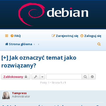
FAQ
Zarejestruj się
Zaloguj się
S
Strona główna
z
[+] Jak oznaczyć temat jako
u
rozwiązany?
k
a
Szukaj
Wyszuk
Zablokowany
j
Posty: 1 • Strona
1
z
1
Yampress
Administrator