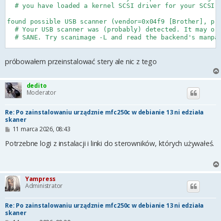
  # you have loaded a kernel SCSI driver for your SCSI a
found possible USB scanner (vendor=0x04f9 [Brother], pro
  # Your USB scanner was (probably) detected. It may or 
  # SANE. Try scanimage -L and read the backend's manpag
  # Not checking for parallel port scanners.

próbowałem przeinstalować stery ale nic z tego
  # Most Scanners connected to the parallel port or othe
  # can't be detected by this program.

dedito
Moderator
Re: Po zainstalowaniu urządznie mfc250c w debianie 13 ni edziała
skaner
P
11 marca 2026, 08:43
o
s
Potrzebne logi z instalacji i linki do sterowników, których używałeś.
t
Yampress
Administrator
Re: Po zainstalowaniu urządznie mfc250c w debianie 13 ni edziała
skaner