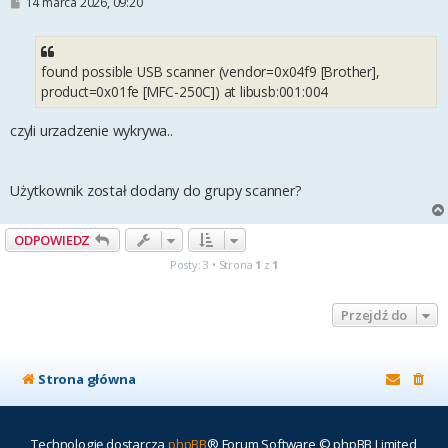
P
14 marca 2026, 09:20
o
s
t
found possible USB scanner (vendor=0x04f9 [Brother],
product=0x01fe [MFC-250C]) at libusb:001:004
czyli urzadzenie wykrywa..
Użytkownik został dodany do grupy scanner?
ODPOWIEDZ
Posty: 3 • Strona
1
z
1
Przejdź do
Strona główna
Technologię dostarcza
phpBB
® Forum Software © phpBB Limited