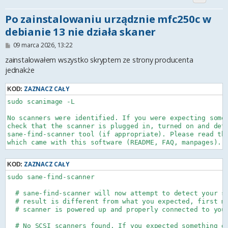
Po zainstalowaniu urządznie mfc250c w
debianie 13 nie działa skaner
P
09 marca 2026, 13:22
o
s
zainstalowałem wszystko skryptem ze strony producenta
t
jednakże
ZAZNACZ CAŁY
KOD:
sudo scanimage -L

No scanners were identified. If you were expecting somet
check that the scanner is plugged in, turned on and dete
sane-find-scanner tool (if appropriate). Please read the
ZAZNACZ CAŁY
KOD:
sudo sane-find-scanner

  # sane-find-scanner will now attempt to detect your sc
  # result is different from what you expected, first ma
  # scanner is powered up and properly connected to your
  # No SCSI scanners found. If you expected something di