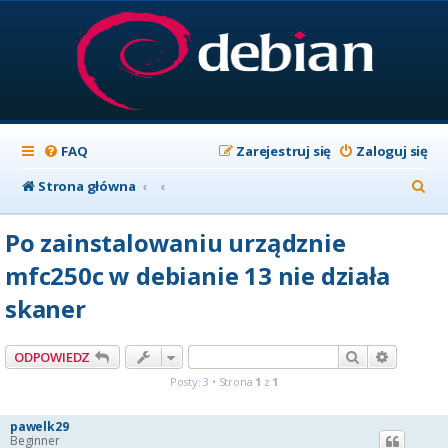
FAQ
Zarejestruj się
Zaloguj się
S
Strona główna
z
Po zainstalowaniu urządznie
u
mfc250c w debianie 13 nie działa
k
skaner
a
j
Szukaj
Wyszuki
ODPOWIEDZ
Posty: 3 • Strona
1
z
1
pawelk29
Beginner