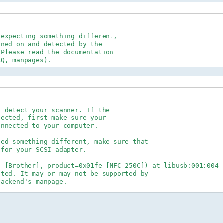
expecting something different,

ned on and detected by the

Please read the documentation

 detect your scanner. If the

ected, first make sure your

nnected to your computer.

ed something different, make sure that

for your SCSI adapter.

 [Brother], product=0x01fe [MFC-250C]) at libusb:001:004

ted. It may or may not be supported by

ackend's manpage.

rs.

el port or other proprietary ports
