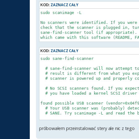
ZAZNACZ CAŁY
KOD:
sudo scanimage -L

No scanners were identified. If you were 
check that the scanner is plugged in, tur
sane-find-scanner tool (if appropriate). 
ZAZNACZ CAŁY
KOD:
sudo sane-find-scanner

  # sane-find-scanner will now attempt to
  # result is different from what you exp
  # scanner is powered up and properly co
  # No SCSI scanners found. If you expect
  # you have loaded a kernel SCSI driver 
found possible USB scanner (vendor=0x04f9
  # Your USB scanner was (probably) detec
  # SANE. Try scanimage -L and read the b
  # Not checking for parallel port scanne
próbowałem przeinstalować stery ale nic z tego
  # Most Scanners connected to the parall
  # can't be detected by this program.
