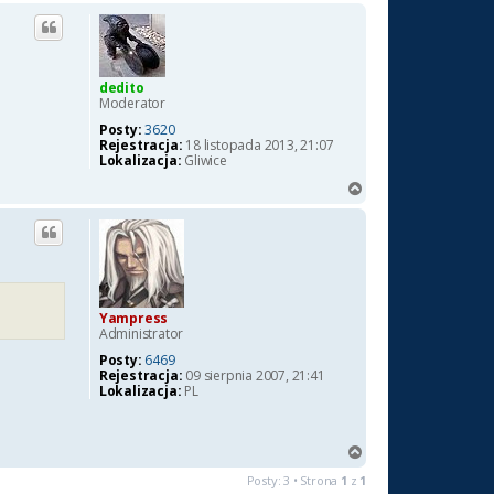
a
g
ó
r
ę
dedito
Moderator
Posty:
3620
Rejestracja:
18 listopada 2013, 21:07
Lokalizacja:
Gliwice
N
a
g
ó
r
ę
Yampress
Administrator
Posty:
6469
Rejestracja:
09 sierpnia 2007, 21:41
Lokalizacja:
PL
N
a
Posty: 3 • Strona
1
z
1
g