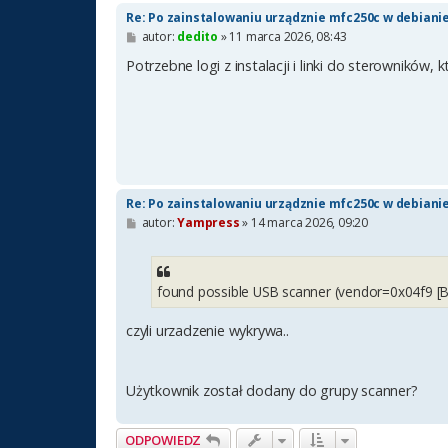
Re: Po zainstalowaniu urządznie mfc250c w debianie
P
autor:
dedito
»
11 marca 2026, 08:43
o
s
Potrzebne logi z instalacji i linki do sterowników, 
t
Re: Po zainstalowaniu urządznie mfc250c w debianie
P
autor:
Yampress
»
14 marca 2026, 09:20
o
s
t
found possible USB scanner (vendor=0x04f9 [B
czyli urzadzenie wykrywa..
Użytkownik został dodany do grupy scanner?
ODPOWIEDZ