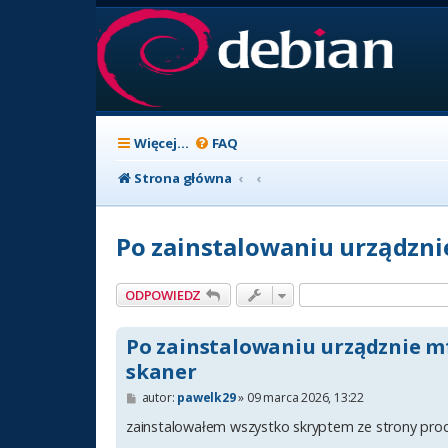
Więcej…
FAQ
Strona główna
Po zainstalowaniu urządznie
ODPOWIEDZ
Po zainstalowaniu urządznie mf
skaner
P
autor:
pawelk29
»
09 marca 2026, 13:22
o
s
zainstalowałem wszystko skryptem ze strony pro
t