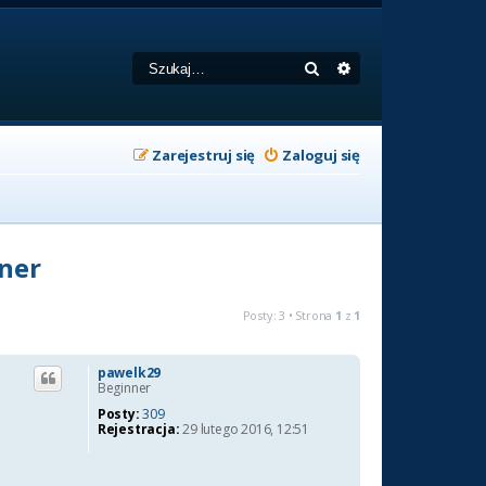
Szukaj
Wyszukiwanie zaa
Zarejestruj się
Zaloguj się
aner
Posty: 3 • Strona
1
z
1
pawelk29
Beginner
Posty:
309
Rejestracja:
29 lutego 2016, 12:51