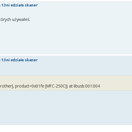
 13 ni edziała skaner
których używałeś.
 13 ni edziała skaner
rother], product=0x01fe [MFC-250C]) at libusb:001:004