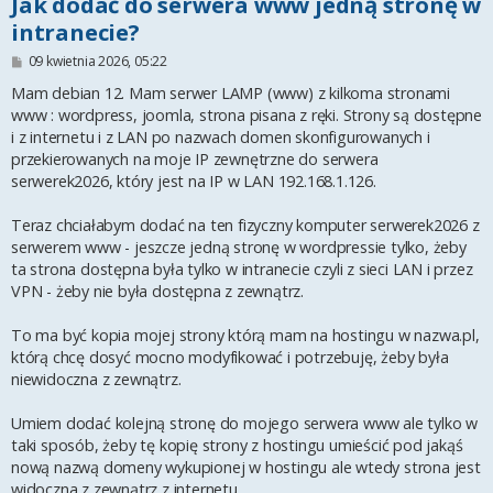
Jak dodać do serwera www jedną stronę w
intranecie?
P
09 kwietnia 2026, 05:22
o
s
Mam debian 12. Mam serwer LAMP (www) z kilkoma stronami
t
www : wordpress, joomla, strona pisana z ręki. Strony są dostępne
i z internetu i z LAN po nazwach domen skonfigurowanych i
przekierowanych na moje IP zewnętrzne do serwera
serwerek2026, który jest na IP w LAN 192.168.1.126.
Teraz chciałabym dodać na ten fizyczny komputer serwerek2026 z
serwerem www - jeszcze jedną stronę w wordpressie tylko, żeby
ta strona dostępna była tylko w intranecie czyli z sieci LAN i przez
VPN - żeby nie była dostępna z zewnątrz.
To ma być kopia mojej strony którą mam na hostingu w nazwa.pl,
którą chcę dosyć mocno modyfikować i potrzebuję, żeby była
niewidoczna z zewnątrz.
Umiem dodać kolejną stronę do mojego serwera www ale tylko w
taki sposób, żeby tę kopię strony z hostingu umieścić pod jakąś
nową nazwą domeny wykupionej w hostingu ale wtedy strona jest
widoczna z zewnątrz z internetu.