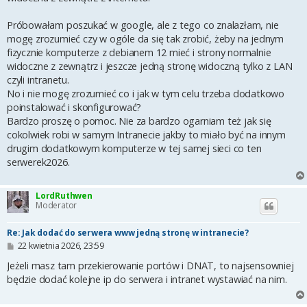
Próbowałam poszukać w google, ale z tego co znalazłam, nie
mogę zrozumieć czy w ogóle da się tak zrobić, żeby na jednym
fizycznie komputerze z debianem 12 mieć i strony normalnie
widoczne z zewnątrz i jeszcze jedną stronę widoczną tylko z LAN
czyli intranetu.
No i nie mogę zrozumieć co i jak w tym celu trzeba dodatkowo
poinstalować i skonfigurować?
Bardzo proszę o pomoc. Nie za bardzo ogarniam też jak się
cokolwiek robi w samym Intranecie jakby to miało być na innym
drugim dodatkowym komputerze w tej samej sieci co ten
serwerek2026.
LordRuthwen
Moderator
Re: Jak dodać do serwera www jedną stronę w intranecie?
P
22 kwietnia 2026, 23:59
o
s
Jeżeli masz tam przekierowanie portów i DNAT, to najsensowniej
t
będzie dodać kolejne ip do serwera i intranet wystawiać na nim.