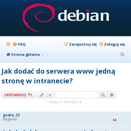
FAQ
Zarejestruj się
Zaloguj się
S
Strona główna
z
Jak dodać do serwera www jedną
u
stronę w intranecie?
k
a
Szukaj
Wyszuki
ODPOWIEDZ
j
Posty: 2 • Strona
1
z
1
goska_23
Beginner