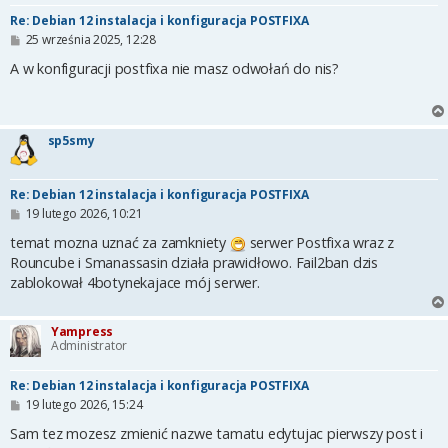
Re: Debian 12 instalacja i konfiguracja POSTFIXA
P
25 września 2025, 12:28
o
s
A w konfiguracji postfixa nie masz odwołań do nis?
t
sp5smy
Re: Debian 12 instalacja i konfiguracja POSTFIXA
P
19 lutego 2026, 10:21
o
s
temat mozna uznać za zamkniety
serwer Postfixa wraz z
t
Rouncube i Smanassasin działa prawidłowo. Fail2ban dzis
zablokował 4botynekajace mój serwer.
Yampress
Administrator
Re: Debian 12 instalacja i konfiguracja POSTFIXA
P
19 lutego 2026, 15:24
o
s
Sam tez mozesz zmienić nazwe tamatu edytujac pierwszy post i
t