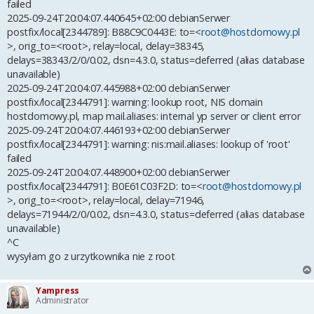
failed
2025-09-24T20:04:07.440645+02:00 debianSerwer
postfix/local[2344789]: B88C9C0443E: to=<
root@hostdomowy.pl
>, orig_to=<root>, relay=local, delay=38345,
delays=38343/2/0/0.02, dsn=4.3.0, status=deferred (alias database
unavailable)
2025-09-24T20:04:07.445988+02:00 debianSerwer
postfix/local[2344791]: warning: lookup root, NIS domain
hostdomowy.pl, map mail.aliases: internal yp server or client error
2025-09-24T20:04:07.446193+02:00 debianSerwer
postfix/local[2344791]: warning: nis:mail.aliases: lookup of 'root'
failed
2025-09-24T20:04:07.448900+02:00 debianSerwer
postfix/local[2344791]: B0E61C03F2D: to=<
root@hostdomowy.pl
>, orig_to=<root>, relay=local, delay=71946,
delays=71944/2/0/0.02, dsn=4.3.0, status=deferred (alias database
unavailable)
^C
wysyłam go z urzytkownika nie z root
Yampress
Administrator