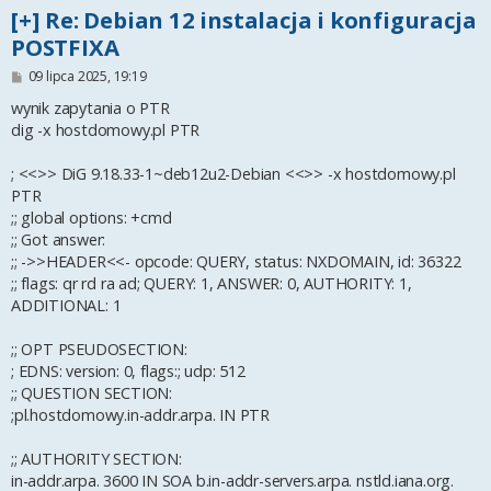
[+] Re: Debian 12 instalacja i konfiguracja
POSTFIXA
P
09 lipca 2025, 19:19
o
s
wynik zapytania o PTR
t
dig -x hostdomowy.pl PTR
; <<>> DiG 9.18.33-1~deb12u2-Debian <<>> -x hostdomowy.pl
PTR
;; global options: +cmd
;; Got answer:
;; ->>HEADER<<- opcode: QUERY, status: NXDOMAIN, id: 36322
;; flags: qr rd ra ad; QUERY: 1, ANSWER: 0, AUTHORITY: 1,
ADDITIONAL: 1
;; OPT PSEUDOSECTION:
; EDNS: version: 0, flags:; udp: 512
;; QUESTION SECTION:
;pl.hostdomowy.in-addr.arpa. IN PTR
;; AUTHORITY SECTION:
in-addr.arpa. 3600 IN SOA b.in-addr-servers.arpa. nstld.iana.org.