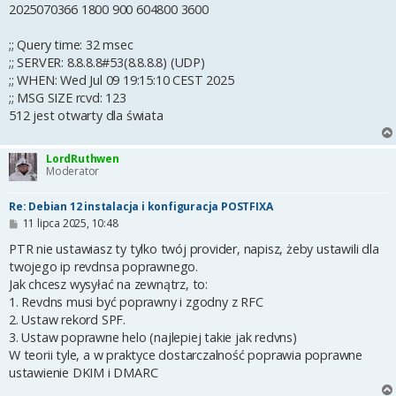
2025070366 1800 900 604800 3600
;; Query time: 32 msec
;; SERVER: 8.8.8.8#53(8.8.8.8) (UDP)
;; WHEN: Wed Jul 09 19:15:10 CEST 2025
;; MSG SIZE rcvd: 123
512 jest otwarty dla świata
LordRuthwen
Moderator
Re: Debian 12 instalacja i konfiguracja POSTFIXA
P
11 lipca 2025, 10:48
o
s
PTR nie ustawiasz ty tylko twój provider, napisz, żeby ustawili dla
t
twojego ip revdnsa poprawnego.
Jak chcesz wysyłać na zewnątrz, to:
1. Revdns musi być poprawny i zgodny z RFC
2. Ustaw rekord SPF.
3. Ustaw poprawne helo (najlepiej takie jak redvns)
W teorii tyle, a w praktyce dostarczalność poprawia poprawne
ustawienie DKIM i DMARC