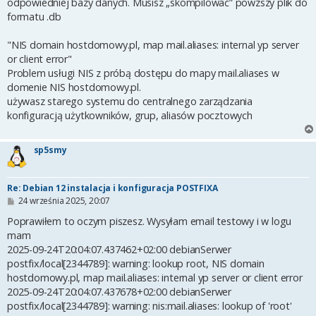
odpowiedniej bazy danych. Musisz „skompilować” powzszy plik do
formatu .db
"NIS domain hostdomowy.pl, map mail.aliases: internal yp server
or client error"
Problem usługi NIS z próbą dostępu do mapy mail.aliases w
domenie NIS hostdomowy.pl.
używasz starego systemu do centralnego zarządzania
konfiguracją użytkowników, grup, aliasów pocztowych
sp5smy
Re: Debian 12 instalacja i konfiguracja POSTFIXA
P
24 września 2025, 20:07
o
s
Poprawiłem to oczym piszesz. Wysyłam email testowy i w logu
t
mam
2025-09-24T20:04:07.437462+02:00 debianSerwer
postfix/local[2344789]: warning: lookup root, NIS domain
hostdomowy.pl, map mail.aliases: internal yp server or client error
2025-09-24T20:04:07.437678+02:00 debianSerwer
postfix/local[2344789]: warning: nis:mail.aliases: lookup of 'root'