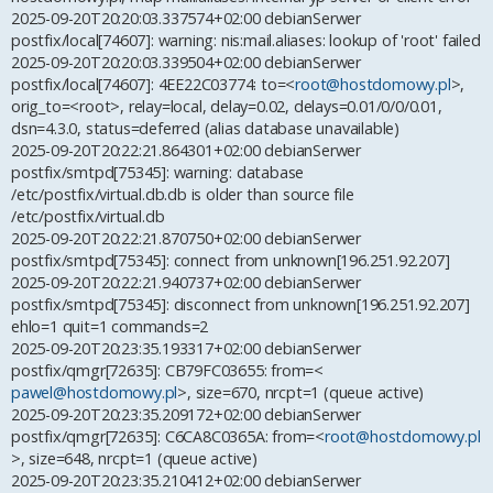
2025-09-20T20:20:03.337574+02:00 debianSerwer
postfix/local[74607]: warning: nis:mail.aliases: lookup of 'root' failed
2025-09-20T20:20:03.339504+02:00 debianSerwer
postfix/local[74607]: 4EE22C03774: to=<
root@hostdomowy.pl
>,
orig_to=<root>, relay=local, delay=0.02, delays=0.01/0/0/0.01,
dsn=4.3.0, status=deferred (alias database unavailable)
2025-09-20T20:22:21.864301+02:00 debianSerwer
postfix/smtpd[75345]: warning: database
/etc/postfix/virtual.db.db is older than source file
/etc/postfix/virtual.db
2025-09-20T20:22:21.870750+02:00 debianSerwer
postfix/smtpd[75345]: connect from unknown[196.251.92.207]
2025-09-20T20:22:21.940737+02:00 debianSerwer
postfix/smtpd[75345]: disconnect from unknown[196.251.92.207]
ehlo=1 quit=1 commands=2
2025-09-20T20:23:35.193317+02:00 debianSerwer
postfix/qmgr[72635]: CB79FC03655: from=<
pawel@hostdomowy.pl
>, size=670, nrcpt=1 (queue active)
2025-09-20T20:23:35.209172+02:00 debianSerwer
postfix/qmgr[72635]: C6CA8C0365A: from=<
root@hostdomowy.pl
>, size=648, nrcpt=1 (queue active)
2025-09-20T20:23:35.210412+02:00 debianSerwer