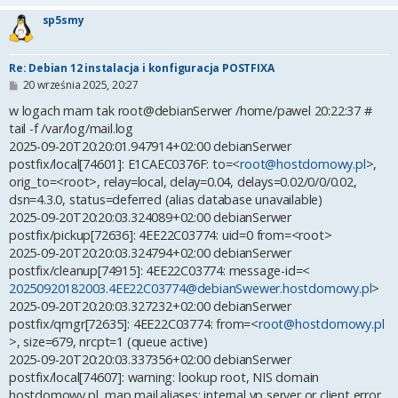
sp5smy
Re: Debian 12 instalacja i konfiguracja POSTFIXA
P
20 września 2025, 20:27
o
s
w logach mam tak root@debianSerwer /home/pawel 20:22:37 #
t
tail -f /var/log/mail.log
2025-09-20T20:20:01.947914+02:00 debianSerwer
postfix/local[74601]: E1CAEC0376F: to=<
root@hostdomowy.pl
>,
orig_to=<root>, relay=local, delay=0.04, delays=0.02/0/0/0.02,
dsn=4.3.0, status=deferred (alias database unavailable)
2025-09-20T20:20:03.324089+02:00 debianSerwer
postfix/pickup[72636]: 4EE22C03774: uid=0 from=<root>
2025-09-20T20:20:03.324794+02:00 debianSerwer
postfix/cleanup[74915]: 4EE22C03774: message-id=<
20250920182003.4EE22C03774@debianSwewer.hostdomowy.pl
>
2025-09-20T20:20:03.327232+02:00 debianSerwer
postfix/qmgr[72635]: 4EE22C03774: from=<
root@hostdomowy.pl
>, size=679, nrcpt=1 (queue active)
2025-09-20T20:20:03.337356+02:00 debianSerwer
postfix/local[74607]: warning: lookup root, NIS domain
hostdomowy.pl, map mail.aliases: internal yp server or client error