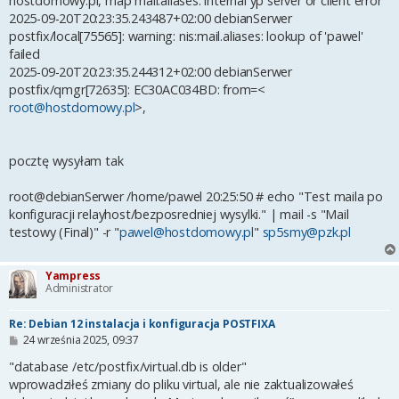
hostdomowy.pl, map mail.aliases: internal yp server or client error
2025-09-20T20:23:35.243487+02:00 debianSerwer
postfix/local[75565]: warning: nis:mail.aliases: lookup of 'pawel'
failed
2025-09-20T20:23:35.244312+02:00 debianSerwer
postfix/qmgr[72635]: EC30AC034BD: from=<
root@hostdomowy.pl
>,
pocztę wysyłam tak
root@debianSerwer /home/pawel 20:25:50 # echo "Test maila po
konfiguracji relayhost/bezposredniej wysylki." | mail -s "Mail
testowy (Final)" -r "
pawel@hostdomowy.pl
"
sp5smy@pzk.pl
Yampress
Administrator
Re: Debian 12 instalacja i konfiguracja POSTFIXA
P
24 września 2025, 09:37
o
s
"database /etc/postfix/virtual.db is older"
t
wprowadziłeś zmiany do pliku virtual, ale nie zaktualizowałeś