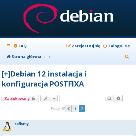
FAQ
Zarejestruj się
Zaloguj się
S
Strona główna
z
[+]Debian 12 instalacja i
u
konfiguracja POSTFIXA
k
a
Szukaj
Wyszuk
Zablokowany
j
Posty: 18
1
2
Poprzednia
sp5smy