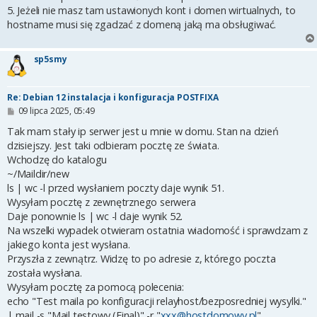
5. Jeżeli nie masz tam ustawionych kont i domen wirtualnych, to
hostname musi się zgadzać z domeną jaką ma obsługiwać.
sp5smy
Re: Debian 12 instalacja i konfiguracja POSTFIXA
P
09 lipca 2025, 05:49
o
s
Tak mam stały ip serwer jest u mnie w domu. Stan na dzień
t
dzisiejszy. Jest taki odbieram pocztę ze świata.
Wchodzę do katalogu
~/Maildir/new
ls | wc -l przed wysłaniem poczty daje wynik 51.
Wysyłam pocztę z zewnętrznego serwera
Daje ponownie ls | wc -l daje wynik 52.
Na wszelki wypadek otwieram ostatnia wiadomość i sprawdzam z
jakiego konta jest wysłana.
Przyszła z zewnątrz. Widzę to po adresie z, którego poczta
została wysłana.
Wysyłam pocztę za pomocą polecenia:
echo "Test maila po konfiguracji relayhost/bezposredniej wysylki."
| mail -s "Mail testowy (Final)" -r "
xxx@hostdomowy.pl
"