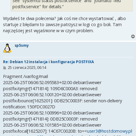
See "systemctl status postfix.service" and "journalctl -xeu
postfix.service" for details."
Wydałeś te dwa polecenia? Jak coś nie chce wystartować , albo
startuje z błędami to zawsze patrzysz w logi co go boli. Tam
najczęściej jest wyjaśnione w w czym problem.
sp5smy
Re: Debian 12 instalacja i konfiguracja POSTFIXA
P
25 czerwca 2025, 06:14
o
s
Fragment /var/log/mail
t
2025-06-25T06:06:52.095583+02:00 debianSwewer
postfix/qmgr[1471814]: 109D6C000A3: removed
2025-06-25T06:06:52.100120+02:00 debianSwewer
postfix/bounce[1625201]: 0DB25C0003F: sender non-delivery
notification: 150FDC0027D
2025-06-25T06:06:52.100996+02:00 debianSwewer
postfix/qmgr[1471814]: 0DB25C0003F: removed
2025-06-25T06:06:52.101585+02:00 debianSwewer
postfix/local[1625207]: 14C67C0020B: to=<
user3@hostdomowy.pl