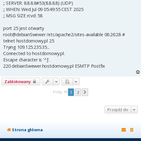
;; SERVER: 8.8.8.8#53(8.8.8.8) (UDP)
;; WHEN: Wed Jul 09 05:49:55 CEST 2025
;; MSG SIZE rcvd: 58
port 25 jest otwarty
root@debianSwewer /etc/apache2/sites-available 06:26:28 #
telnet hostdomowy.pl 25
Trying 109.125.235.35...
Connected to hostdomowy.pl.
Escape character is '^]'.
220 debianSwewer.hostdomowy.pl ESMTP Postfix
Zablokowany
Posty: 18
1
2
Następna
Przejdź do
Strona główna