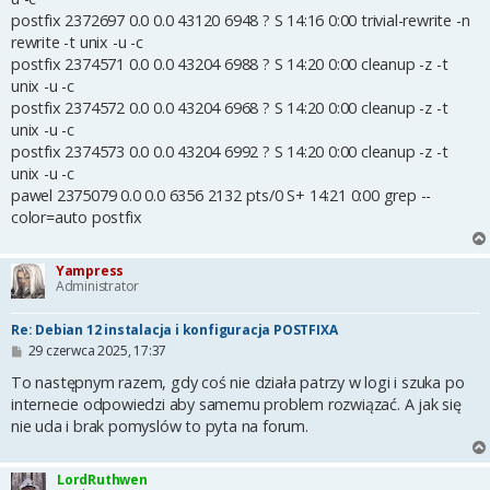
postfix 2372697 0.0 0.0 43120 6948 ? S 14:16 0:00 trivial-rewrite -n
rewrite -t unix -u -c
postfix 2374571 0.0 0.0 43204 6988 ? S 14:20 0:00 cleanup -z -t
unix -u -c
postfix 2374572 0.0 0.0 43204 6968 ? S 14:20 0:00 cleanup -z -t
unix -u -c
postfix 2374573 0.0 0.0 43204 6992 ? S 14:20 0:00 cleanup -z -t
unix -u -c
pawel 2375079 0.0 0.0 6356 2132 pts/0 S+ 14:21 0:00 grep --
color=auto postfix
Yampress
Administrator
Re: Debian 12 instalacja i konfiguracja POSTFIXA
P
29 czerwca 2025, 17:37
o
s
To następnym razem, gdy coś nie działa patrzy w logi i szuka po
t
internecie odpowiedzi aby samemu problem rozwiązać. A jak się
nie uda i brak pomyslów to pyta na forum.
LordRuthwen