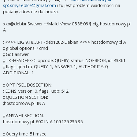
sp5smysiedlce@gmail.com
i tu jest problem wiadomości na
podany adres nie dochodzą.
xxx@debianSwewer ~/Maildir/new 05:38:06 $ dig hostdomowy.pl
A
; <<>> DiG 9.18.33-1~deb12u2-Debian <<>> hostdomowy.pl A
;; global options: +cmd
;; Got answer:
;; ->>HEADER<<- opcode: QUERY, status: NOERROR, id: 43361
;; flags: qr rd ra; QUERY: 1, ANSWER: 1, AUTHORITY: 0,
ADDITIONAL: 1
;; OPT PSEUDOSECTION:
; EDNS: version: 0, flags:; udp: 512
;; QUESTION SECTION:
;hostdomowy.pl. IN A
;; ANSWER SECTION:
hostdomowy.pl. 600 IN A 109.125.235.35
;; Query time: 51 msec