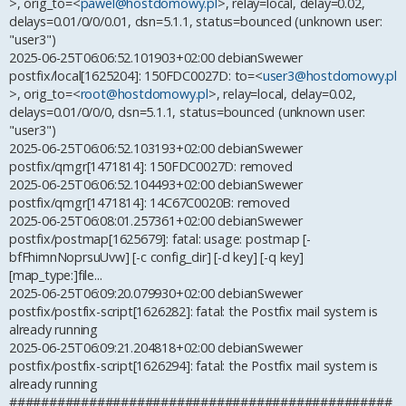
>, orig_to=<
pawel@hostdomowy.pl
>, relay=local, delay=0.02,
delays=0.01/0/0/0.01, dsn=5.1.1, status=bounced (unknown user:
"user3")
2025-06-25T06:06:52.101903+02:00 debianSwewer
postfix/local[1625204]: 150FDC0027D: to=<
user3@hostdomowy.pl
>, orig_to=<
root@hostdomowy.pl
>, relay=local, delay=0.02,
delays=0.01/0/0/0, dsn=5.1.1, status=bounced (unknown user:
"user3")
2025-06-25T06:06:52.103193+02:00 debianSwewer
postfix/qmgr[1471814]: 150FDC0027D: removed
2025-06-25T06:06:52.104493+02:00 debianSwewer
postfix/qmgr[1471814]: 14C67C0020B: removed
2025-06-25T06:08:01.257361+02:00 debianSwewer
postfix/postmap[1625679]: fatal: usage: postmap [-
bfFhimnNoprsuUvw] [-c config_dir] [-d key] [-q key]
[map_type:]file...
2025-06-25T06:09:20.079930+02:00 debianSwewer
postfix/postfix-script[1626282]: fatal: the Postfix mail system is
already running
2025-06-25T06:09:21.204818+02:00 debianSwewer
postfix/postfix-script[1626294]: fatal: the Postfix mail system is
already running
################################################