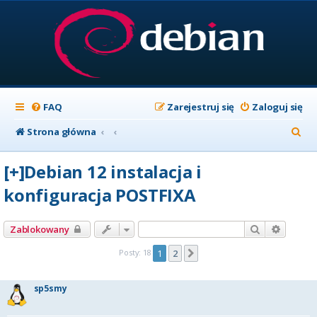
FAQ
Zarejestruj się
Zaloguj się
S
Strona główna
z
[+]Debian 12 instalacja i
u
konfiguracja POSTFIXA
k
a
Szukaj
Wyszuk
Zablokowany
j
Posty: 18
1
2
Następna
sp5smy