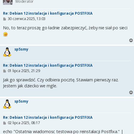
Moderator
Re: Debian 12 instalacja i konfiguracja POSTFIXA
P
30 czerwca 2025, 13:03
o
s
No, to teraz proszę go ładnie zabezpieczyć, żeby nie siał po sieci
t
sp5smy
Re: Debian 12 instalacja i konfiguracja POSTFIXA
P
01 lipca 2025, 21:29
o
s
Jak go sprawdzić. Czy odbiera pocztę. Stawiam pierwszy raz.
t
Jestem jak dziecko we mgle.
sp5smy
Re: Debian 12 instalacja i konfiguracja POSTFIXA
P
02 lipca 2025, 08:17
o
s
echo "Ostatnia wiadomosc testowa po reinstalacji Postfixa." |