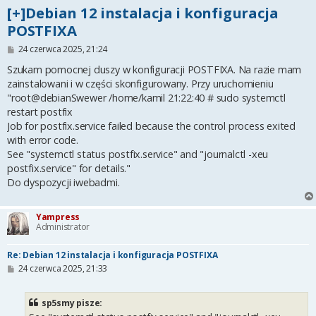
[+]Debian 12 instalacja i konfiguracja
POSTFIXA
P
24 czerwca 2025, 21:24
o
s
Szukam pomocnej duszy w konfiguracji POSTFIXA. Na razie mam
t
zainstalowani i w części skonfigurowany. Przy uruchomieniu
"root@debianSwewer /home/kamil 21:22:40 # sudo systemctl
restart postfix
Job for postfix.service failed because the control process exited
with error code.
See "systemctl status postfix.service" and "journalctl -xeu
postfix.service" for details."
Do dyspozycji iwebadmi.
Yampress
Administrator
Re: Debian 12 instalacja i konfiguracja POSTFIXA
P
24 czerwca 2025, 21:33
o
s
t
sp5smy pisze: