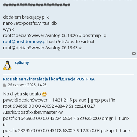
#########################
dodałem brakujący plik
nano /etc/postfix/virtual.db
wynik
root@debianSwewer /var/log 06:13:26 # postmap -q
root@hostdomowy.pl
hash:/etc/postfix/virtual
root@debianSwewer /var/log 06:13:43 #
sp5smy
Re: Debian 12 instalacja i konfiguracja POSTFIXA
P
26 czerwca 2025, 14:25
o
s
No chyba się udało
t
pawel@debianSwewer ~ 14:21:21 $ ps aux | grep postfix
root 994668 0.0 0.0 43092 4884 ? Ss cze24 0:27
/usr/lib/postfix/sbin/master -w
postfix 1646963 0.0 0.0 43224 6864 ? S cze25 0:00 qmgr -l -t unix -
u
postfix 2329570 0.0 0.0 43108 6800 ? S 12:35 0:03 pickup -l -t unix -
u -c