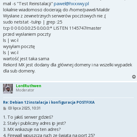
t
mail -s "Test Reinstalacji"
pawel@hxxxwy.pl
lokalnie wiadomosci docierają do /home/pawel/Maildir
Wysłane z zewnetrznych serwerów pocztowych nie ;(
sudo netstat -tulnp | grep :25
tcp 0 0 0.0.0.0:25 0.0.0.0:* LISTEN 1145747/master
przed wysłaniem poczty
ls | wc-l
wysyłam pocztę
ls | wc-l
wartość jest taka sama
Rekord MX jest dodany dla głównej domeny i na wszelki wypadek
dla sub domeny.
LordRuthwen
Moderator
Re: Debian 12 instalacja i konfiguracja POSTFIXA
P
03 lipca 2025, 10:31
o
s
1. To jakiś serwer gdzieś?
t
2. Stały i publiczny adres ip jest?
3. MX wskazuje na ten adres?
4. Firewall wpuszcza ruch ze świata na port 25?