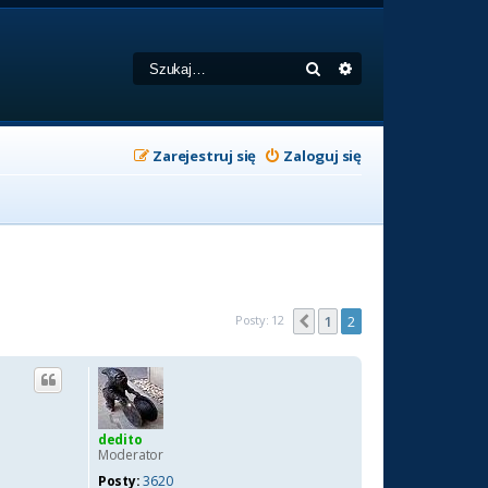
Szukaj
Wyszukiwanie zaa
Zarejestruj się
Zaloguj się
Posty: 12
1
2
Poprzednia
dedito
Moderator
Posty:
3620