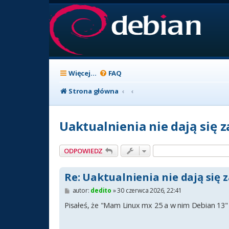
Więcej…
FAQ
Strona główna
Uaktualnienia nie dają się 
ODPOWIEDZ
Re: Uaktualnienia nie dają się 
P
autor:
dedito
»
30 czerwca 2026, 22:41
o
s
Pisałeś, że "Mam Linux mx 25 a w nim Debian 13" 
t