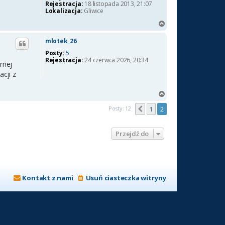
Rejestracja:
18 listopada 2013, 21:07
Lokalizacja:
Gliwice
N
a
g
mlotek_26
ó
Posty:
5
r
Rejestracja:
24 czerwca 2026, 20:34
rnej
ę
cji z
N
a
Posty: 12
1
2
Poprzednia
g
ó
r
Przejdź do
ę
Kontakt z nami
Usuń ciasteczka witryny