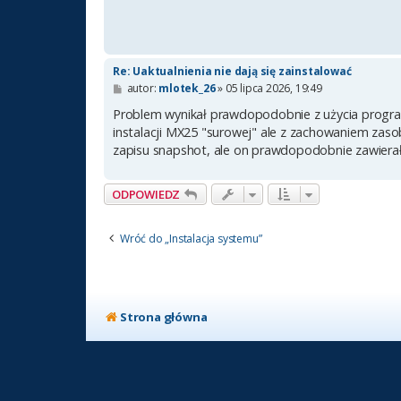
Re: Uaktualnienia nie dają się zainstalować
P
autor:
mlotek_26
»
05 lipca 2026, 19:49
o
s
Problem wynikał prawdopodobnie z użycia progra
t
instalacji MX25 "surowej" ale z zachowaniem zaso
zapisu snapshot, ale on prawdopodobnie zawierał
ODPOWIEDZ
Wróć do „Instalacja systemu”
Strona główna