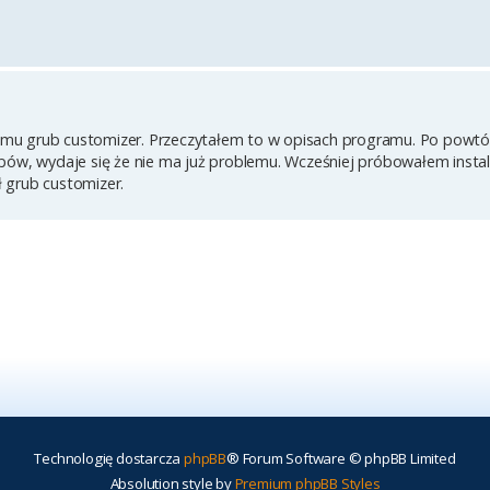
mu grub customizer. Przeczytałem to w opisach programu. Po powtó
bów, wydaje się że nie ma już problemu. Wcześniej próbowałem instala
 grub customizer.
Technologię dostarcza
phpBB
® Forum Software © phpBB Limited
Absolution style by
Premium phpBB Styles