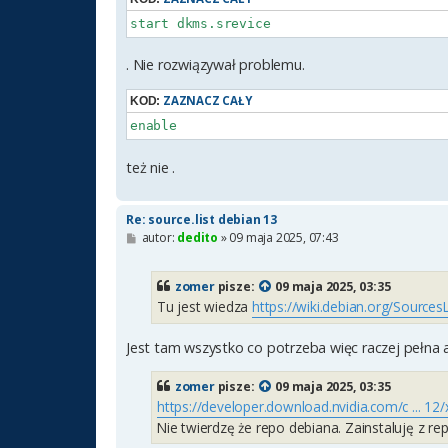
start dkms.srevice
. Nie rozwiązywał problemu.
ZAZNACZ CAŁY
KOD:
enable
też nie .
Re: source.list debian 13
P
autor:
dedito
»
09 maja 2025, 07:43
o
s
t
zomer
pisze:
09 maja 2025, 03:35
Tu jest wiedza
https://wiki.debian.org/SourcesL
Jest tam wszystko co potrzeba więc raczej pełna
zomer
pisze:
09 maja 2025, 03:35
https://developer.download.nvidia.com/c ... 12
Nie twierdzę że repo debiana. Zainstaluję z re