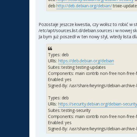
deb
http://deb.debian.org/debian/
trixie-updat
Pozostaje jeszcze kwestia, czy wolisz to robić w st
/etc/apt/sources.list.d/debian.sources i w nowej sk
Ja bym już poszedł w ten nowy styl, wtedy lista dl
Types: deb
URIs:
https://deb.debian.org/debian
Suites: testing testing-updates
Components: main contrib non-free non-free-
Enabled: yes
Signed-By: /usr/share/keyrings/debian-archive-
Types: deb
URIs:
https://security.debian.org/debian-securit
Suites: testing-security
Components: main contrib non-free non-free-
Enabled: yes
Signed-By: /usr/share/keyrings/debian-archive-