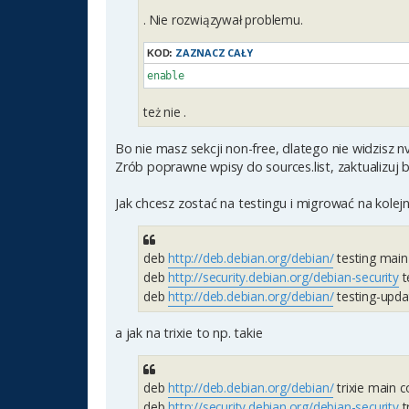
. Nie rozwiązywał problemu.
ZAZNACZ CAŁY
KOD:
enable
też nie .
Bo nie masz sekcji non-free, dlatego nie widzisz n
Zrób poprawne wpisy do sources.list, zaktualizuj b
Jak chcesz zostać na testingu i migrować na kolej
deb
http://deb.debian.org/debian/
testing main
deb
http://security.debian.org/debian-security
t
deb
http://deb.debian.org/debian/
testing-upda
a jak na trixie to np. takie
deb
http://deb.debian.org/debian/
trixie main 
deb
http://security.debian.org/debian-security
t