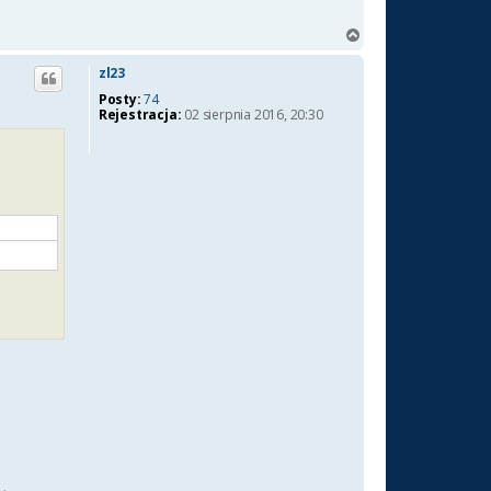
N
a
g
zl23
ó
Posty:
74
r
Rejestracja:
02 sierpnia 2016, 20:30
ę