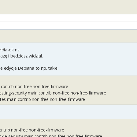
vidia-dkms
azę i będziesz widział.
ne edycje Debiana to np. takie
 contrib non-free non-free-firmware
esting-security main contrib non-free non-free-firmware
tes main contrib non-free non-free-firmware
contrib non-free non-free-firmware
rixie-security main contrib non-free non-free-firmware