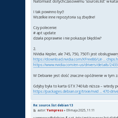
Natomiast dotychczasowemu 'sources.list' w katalog
I tak powinno być!
Wszelkie inne repozytoria są zbędne!
Czy polecenie:
# apt update
działa poprawnie i nie pokazuje błędów?
2.
NVidia Kepler, ale 745, 750, 750Ti jest obsługiwa
https://download.nvidia.com/XFree86/Lin ... chips.
https://www.nvidia.com/en-us/drivers/details/2433
W Debianie jest dość znaczne opóźnienie w tym zakr
Gdyby była to karta GTX 740 lub niższa – wtedy po
https://packages.debian.org/trixie/nvid ... 470-driv
Re: source.list debian 13
P
autor:
Yampress
»
09 maja 2025, 11:11
o
s
yampress@debian $ cat /etc/apt/sources.list.d/de