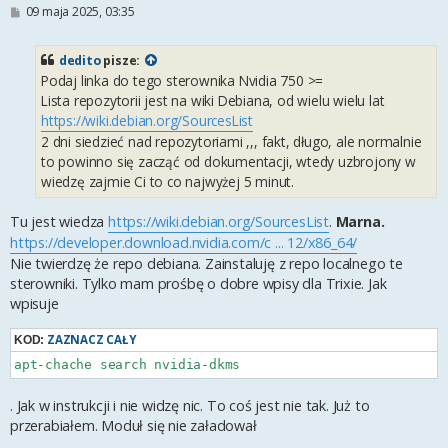
P
09 maja 2025, 03:35
o
s
t
dedito
pisze:
Podaj linka do tego sterownika Nvidia 750 >=
Lista repozytorii jest na wiki Debiana, od wielu wielu lat
https://wiki.debian.org/SourcesList
2 dni siedzieć nad repozytoriami ,,, fakt, długo, ale normalnie
to powinno się zacząć od dokumentacji, wtedy uzbrojony w
wiedzę zajmie Ci to co najwyżej 5 minut.
Tu jest wiedza
https://wiki.debian.org/SourcesList
.
Marna.
https://developer.download.nvidia.com/c ... 12/x86_64/
Nie twierdzę że repo debiana. Zainstaluję z repo localnego te
sterowniki. Tylko mam prośbę o dobre wpisy dla Trixie. Jak
wpisuje
ZAZNACZ CAŁY
KOD:
apt-chache search nvidia-dkms 
. Jak w instrukcji i nie widzę nic. To coś jest nie tak. Już to
przerabiałem. Moduł się nie załadował