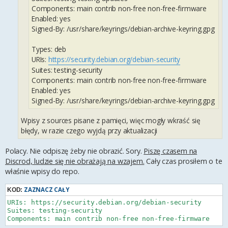
Components: main contrib non-free non-free-firmware
Enabled: yes
Signed-By: /usr/share/keyrings/debian-archive-keyring.gpg
Types: deb
URIs:
https://security.debian.org/debian-security
Suites: testing-security
Components: main contrib non-free non-free-firmware
Enabled: yes
Signed-By: /usr/share/keyrings/debian-archive-keyring.gpg
Wpisy z sources pisane z pamięci, więc mogły wkraść się
błędy, w razie czego wyjdą przy aktualizacji
Polacy. Nie odpiszę żeby nie obrazić. Sory.
Piszę czasem na
Discrod, ludzie się nie obrażają na wzajem.
Cały czas prosiłem o te
właśnie wpisy do repo.
ZAZNACZ CAŁY
KOD:
URIs: https://security.debian.org/debian-security

Suites: testing-security

Components: main contrib non-free non-free-firmware