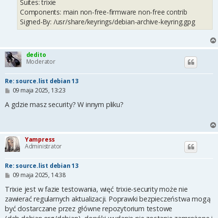
Suites: trixie
Components: main non-free-firmware non-free contrib
Signed-By: /usr/share/keyrings/debian-archive-keyring.gpg
dedito
Moderator
Re: source.list debian 13
P
09 maja 2025, 13:23
o
s
A gdzie masz security? W innym pliku?
t
Yampress
Administrator
Re: source.list debian 13
P
09 maja 2025, 14:38
o
s
Trixie jest w fazie testowania, więć trixie-security może nie
t
zawierać regularnych aktualizacji. Poprawki bezpieczeństwa mogą
być dostarczane przez główne repozytorium testowe