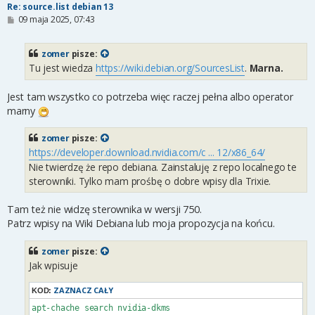
Re: source.list debian 13
P
09 maja 2025, 07:43
o
s
t
zomer
pisze:
Tu jest wiedza
https://wiki.debian.org/SourcesList
.
Marna.
Jest tam wszystko co potrzeba więc raczej pełna albo operator
marny
zomer
pisze:
https://developer.download.nvidia.com/c ... 12/x86_64/
Nie twierdzę że repo debiana. Zainstaluję z repo localnego te
sterowniki. Tylko mam prośbę o dobre wpisy dla Trixie.
Tam też nie widzę sterownika w wersji 750.
Patrz wpisy na Wiki Debiana lub moja propozycja na końcu.
zomer
pisze:
Jak wpisuje
ZAZNACZ CAŁY
KOD:
apt-chache search nvidia-dkms 