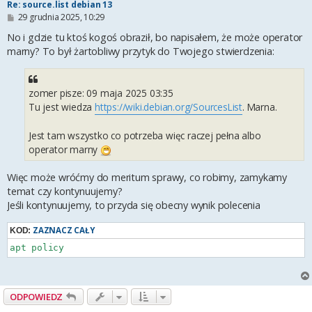
Re: source.list debian 13
P
29 grudnia 2025, 10:29
o
s
No i gdzie tu ktoś kogoś obraził, bo napisałem, że może operator
t
marny? To był żartobliwy przytyk do Twojego stwierdzenia:
zomer pisze: 09 maja 2025 03:35
Tu jest wiedza
https://wiki.debian.org/SourcesList
. Marna.
Jest tam wszystko co potrzeba więc raczej pełna albo
operator marny
Więc może wróćmy do meritum sprawy, co robimy, zamykamy
temat czy kontynuujemy?
Jeśli kontynuujemy, to przyda się obecny wynik polecenia
ZAZNACZ CAŁY
KOD:
apt policy
ODPOWIEDZ