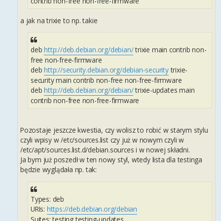
contrib non-free non-free-firmware
a jak na trixie to np. takie
deb
http://deb.debian.org/debian/
trixie main contrib non-
free non-free-firmware
deb
http://security.debian.org/debian-security
trixie-
security main contrib non-free non-free-firmware
deb
http://deb.debian.org/debian/
trixie-updates main
contrib non-free non-free-firmware
Pozostaje jeszcze kwestia, czy wolisz to robić w starym stylu
czyli wpisy w /etc/sources.list czy już w nowym czyli w
/etc/apt/sources.list.d/debian.sources i w nowej składni.
Ja bym już poszedł w ten nowy styl, wtedy lista dla testinga
będzie wyglądała np. tak:
Types: deb
URIs:
https://deb.debian.org/debian
Suites: testing testing-updates