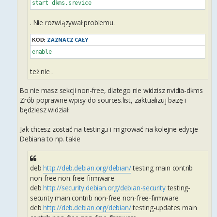
start dkms.srevice
. Nie rozwiązywał problemu.
ZAZNACZ CAŁY
KOD:
enable
też nie .
Bo nie masz sekcji non-free, dlatego nie widzisz nvidia-dkms
Zrób poprawne wpisy do sources.list, zaktualizuj bazę i
będziesz widział.
Jak chcesz zostać na testingu i migrować na kolejne edycje
Debiana to np. takie
deb
http://deb.debian.org/debian/
testing main contrib
non-free non-free-firmware
deb
http://security.debian.org/debian-security
testing-
security main contrib non-free non-free-firmware
deb
http://deb.debian.org/debian/
testing-updates main