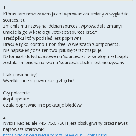
1.
Któraś tam nowsza wersja apt wprowadziła zmiany w wyglądzie
sources.list.
Zmieniła mu nazwę na 'debian.sources', wprowadziła zmiany i
umieściła go w katalogu '/etc/apt/sources.list.d/'.
Treść pliku który podałeś jest poprawna.
Brakuje tylko 'contrib' i 'non-free' w wierszach 'Components'.
Nie napisałeś gdzie ten twój plik się teraz znajduje.
Natomiast dotychczasowemu 'sources.list' w katalogu '/etc/apt/'
została zmieniona nazwa na 'sources.list.bak' i jest nieużywany.
I tak powinno być!
Wszelkie inne repozytoria są zbędne!
Czy polecenie:
# apt update
działa poprawnie i nie pokazuje błędów?
2.
NVidia Kepler, ale 745, 750, 750Ti jest obsługiwany przez nawet
najnowsze sterowniki.
https://download.nvidia.com/XFree86/Lin ... chips.html