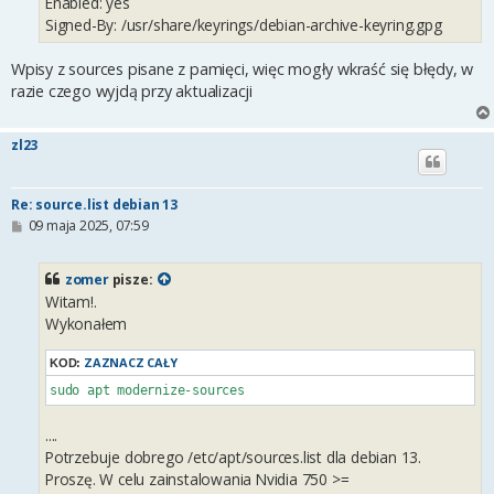
Enabled: yes
Signed-By: /usr/share/keyrings/debian-archive-keyring.gpg
Wpisy z sources pisane z pamięci, więc mogły wkraść się błędy, w
razie czego wyjdą przy aktualizacji
zl23
Re: source.list debian 13
P
09 maja 2025, 07:59
o
s
t
zomer
pisze:
Witam!.
Wykonałem
ZAZNACZ CAŁY
KOD:
sudo apt modernize-sources
....
Potrzebuje dobrego /etc/apt/sources.list dla debian 13.
Proszę. W celu zainstalowania Nvidia 750 >=