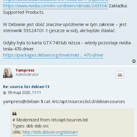
https://www.nvidia.com/en-us/drivers/details/243334/
Zakładka:
Supported Products.
W Debianie jest dość znaczne opóźnienie w tym zakresie – jest
sterownik 535.247.01-1 (jeszcze w sid), ale będzie działać.
Gdyby była to karta GTX 740 lub niższa – wtedy pozostaje nvidia-
tesla-470-driver
https://packages.debian.org/trixie/nvid ... 470-driver
Yampress
Administrator
Re: source.list debian 13
P
09 maja 2025, 11:11
o
s
yampress@debian $ cat /etc/apt/sources.list.d/debian.sources
t
# Modernized from /etc/apt/sources.list
Types: deb deb-src
URIs:
http://deb.debian.org/debian/