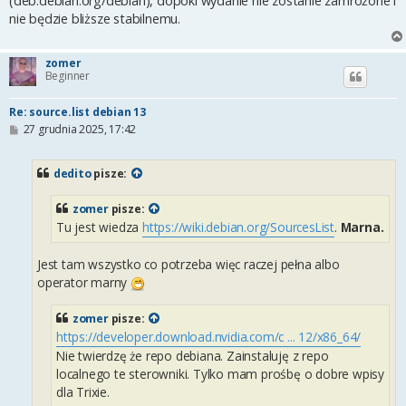
(deb.debian.org/debian), dopóki wydanie nie zostanie zamrożone i
nie będzie bliższe stabilnemu.
zomer
Beginner
Re: source.list debian 13
P
27 grudnia 2025, 17:42
o
s
t
dedito
pisze:
zomer
pisze:
Tu jest wiedza
https://wiki.debian.org/SourcesList
.
Marna.
Jest tam wszystko co potrzeba więc raczej pełna albo
operator marny
zomer
pisze:
https://developer.download.nvidia.com/c ... 12/x86_64/
Nie twierdzę że repo debiana. Zainstaluję z repo
localnego te sterowniki. Tylko mam prośbę o dobre wpisy
dla Trixie.