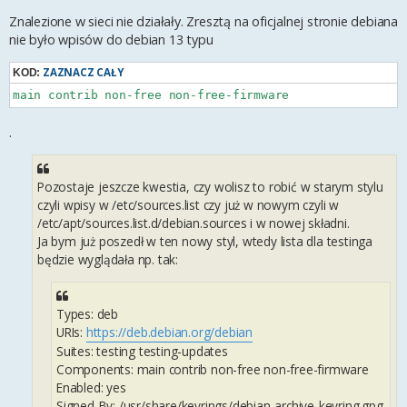
Znalezione w sieci nie działały. Zresztą na oficjalnej stronie debiana
nie było wpisów do debian 13 typu
ZAZNACZ CAŁY
KOD:
main contrib non-free non-free-firmware
.
Pozostaje jeszcze kwestia, czy wolisz to robić w starym stylu
czyli wpisy w /etc/sources.list czy już w nowym czyli w
/etc/apt/sources.list.d/debian.sources i w nowej składni.
Ja bym już poszedł w ten nowy styl, wtedy lista dla testinga
będzie wyglądała np. tak:
Types: deb
URIs:
https://deb.debian.org/debian
Suites: testing testing-updates
Components: main contrib non-free non-free-firmware
Enabled: yes
Signed-By: /usr/share/keyrings/debian-archive-keyring.gpg