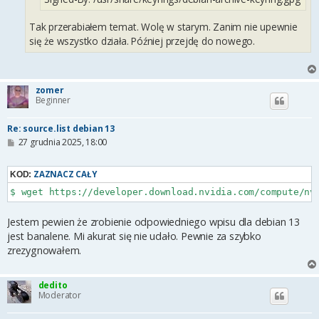
Tak przerabiałem temat. Wolę w starym. Zanim nie upewnie
się że wszystko działa. Później przejdę do nowego.
zomer
Beginner
Re: source.list debian 13
P
27 grudnia 2025, 18:00
o
s
t
ZAZNACZ CAŁY
KOD:
$ wget https://developer.download.nvidia.com/compute/nv
Jestem pewien że zrobienie odpowiedniego wpisu dla debian 13
jest banalene. Mi akurat się nie udało. Pewnie za szybko
zrezygnowałem.
dedito
Moderator