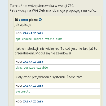
Tam też nie widzę sterownika w wersji 750.
Patrz wpisy na Wiki Debiana lub moja propozycja na końcu.
zomer
pisze:
Jak wpisuje
ZAZNACZ CAŁY
KOD:
apt-chache search nvidia-dkms 
. Jak w instrukcji i nie widzę nic. To coś jest nie tak. Już to
przerabiałem. Moduł się nie załadował
ZAZNACZ CAŁY
KOD:
dkms.service disable
. Cały dzień przywracania systemu. Żadne tam
ZAZNACZ CAŁY
KOD:
systemctl
ZAZNACZ CAŁY
KOD: