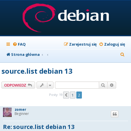
FAQ
Zarejestruj się
Zaloguj się
S
Strona główna
z
source.list debian 13
u
k
Szukaj
Wyszuki
ODPOWIEDZ
a
Posty: 19
1
2
Poprzednia
j
zomer
Beginner
Re: source.list debian 13