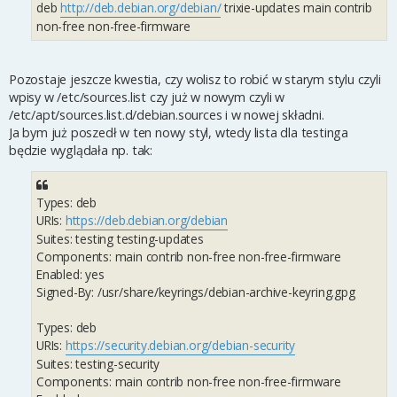
deb
http://deb.debian.org/debian/
trixie-updates main contrib
non-free non-free-firmware
Pozostaje jeszcze kwestia, czy wolisz to robić w starym stylu czyli
wpisy w /etc/sources.list czy już w nowym czyli w
/etc/apt/sources.list.d/debian.sources i w nowej składni.
Ja bym już poszedł w ten nowy styl, wtedy lista dla testinga
będzie wyglądała np. tak:
Types: deb
URIs:
https://deb.debian.org/debian
Suites: testing testing-updates
Components: main contrib non-free non-free-firmware
Enabled: yes
Signed-By: /usr/share/keyrings/debian-archive-keyring.gpg
Types: deb
URIs:
https://security.debian.org/debian-security
Suites: testing-security
Components: main contrib non-free non-free-firmware