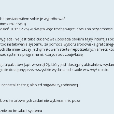
abilne postanowiłem sobie je wypróbować.
nie z rok czasu).
 dzień 2015.12.25) -> święta więc trochę więcej czasu na przyjemnośc
ląda (nie jest takie cukierkowe), posiada całkiem fajny interfejs i p
 metod instalowania systemu, za pomocą wyboru środowiska graficzne
ych dla mnie rzeczy. Jednym słowem stertę niepotrzebnych śmieci, któ
wać system z programami, których potrzbuje/lubię.
era pakietów (apt w wersji 2), który jest dostępny aktualnie w wydan
, będzie dostępny przez wszystkie wydania od stable w wzwyż do sid.
netinstall testing albo cd migawki tygodniowej
yboru instalowanych zadań nie wybieram nic poza
znie po instalacji systemu