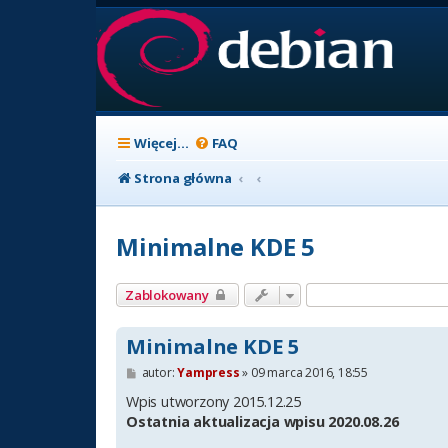
Więcej…
FAQ
Strona główna
Minimalne KDE 5
Zablokowany
Minimalne KDE 5
P
autor:
Yampress
»
09 marca 2016, 18:55
o
s
Wpis utworzony 2015.12.25
t
Ostatnia aktualizacja wpisu 2020.08.26