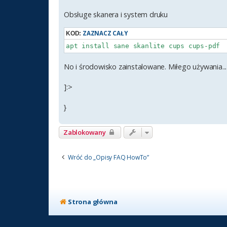
Obsługe skanera i system druku
ZAZNACZ CAŁY
KOD:
No i środowisko zainstalowane. Miłego używania...
]:>
}
Zablokowany
Wróć do „Opisy FAQ HowTo”
Strona główna