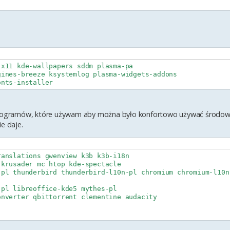
x11 kde-wallpapers sddm plasma-pa

ines-breeze ksystemlog plasma-widgets-addons

ę programów, które używam aby można było konfortowo używać środow
e daje.
anslations gwenview k3b k3b-i18n 

krusader mc htop kde-spectacle

pl thunderbird thunderbird-l10n-pl chromium chromium-l10n

pl libreoffice-kde5 mythes-pl

nverter qbittorrent clementine audacity 
