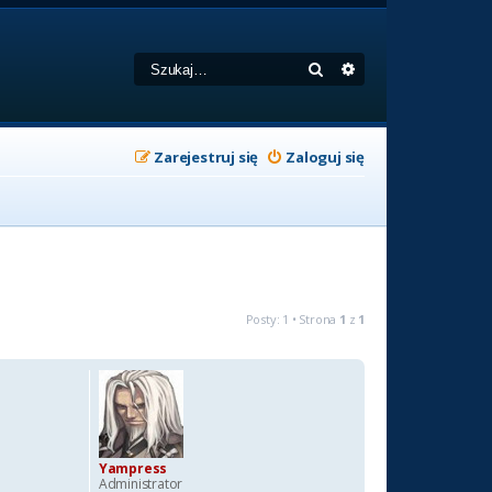
Szukaj
Wyszukiwanie zaa
Zarejestruj się
Zaloguj się
Posty: 1 • Strona
1
z
1
Yampress
Administrator