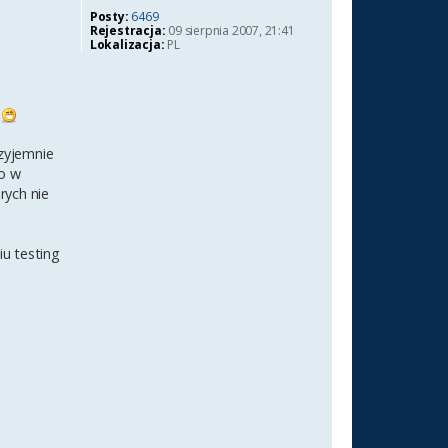
Posty:
6469
Rejestracja:
09 sierpnia 2007, 21:41
Lokalizacja:
PL
i
rzyjemnie
go w
rych nie
iu testing