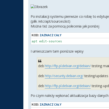
Po instalacji systemu pierwsze co robię to edytu
(plik /etc/apt/sources.list)
Można też za pomocą polecenia jak poniżej
ZAZNACZ CAŁY
KOD:
I umieszczam tam poniższe wpisy
deb
http://ftp.pl.debian.org/debian/
testing mai
deb
http://security.debian.org/
testing/updates 
deb
http://ftp.pl.debian.org/debian/
testing-upd
Po czym należy wykonać aktualizacja bazy danych
ZAZNACZ CAŁY
KOD: