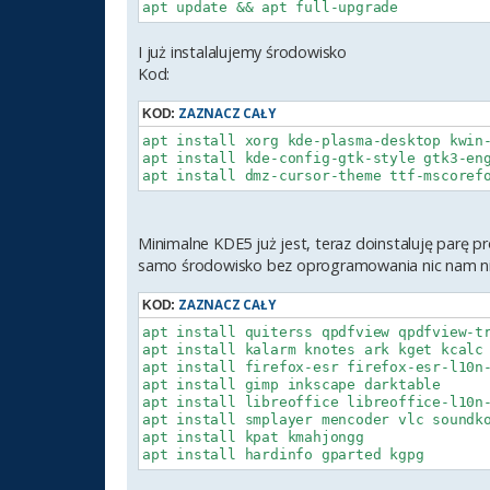
I już instalalujemy środowisko
Kod:
ZAZNACZ CAŁY
KOD:
apt install xorg kde-plasma-desktop kwin-
apt install kde-config-gtk-style gtk3-eng
Minimalne KDE5 już jest, teraz doinstaluję par
samo środowisko bez oprogramowania nic nam ni
ZAZNACZ CAŁY
KOD:
apt install quiterss qpdfview qpdfview-tr
apt install kalarm knotes ark kget kcalc 
apt install firefox-esr firefox-esr-l10n-
apt install gimp inkscape darktable 

apt install libreoffice libreoffice-l10n-
apt install smplayer mencoder vlc soundko
apt install kpat kmahjongg
