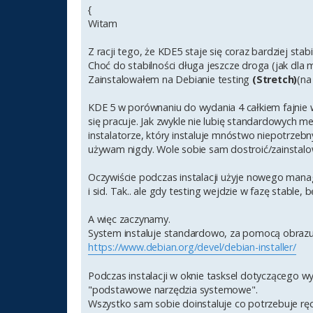
{
Witam
Z racji tego, że KDE5 staje się coraz bardziej st
Choć do stabilności długa jeszcze droga (jak dla m
Zainstalowałem na Debianie testing
(Stretch)
(na
KDE 5 w porównaniu do wydania 4 całkiem fajnie wyg
się pracuje. Jak zwykle nie lubię standardowych
instalatorze, który instaluje mnóstwo niepotrzebn
używam nigdy. Wole sobie sam dostroić/zainstalo
Oczywiście podczas instalacji użyje nowego manag
i sid. Tak.. ale gdy testing wejdzie w fazę stable
A więc zaczynamy.
System instaluje standardowo, za pomocą obrazu 
https://www.debian.org/devel/debian-installer/
Podczas instalacji w oknie tasksel dotyczącego w
"podstawowe narzędzia systemowe".
Wszystko sam sobie doinstaluje co potrzebuje ręc