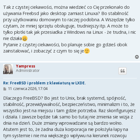
o
s
Tak z czystej ciekawości, można wiedzieć co Cię przekonało do
t
używania Freebsd jako desktop zamiast Linuxa? Bo stabilność
przy użytkowaniu domowym to raczej podobna. A Wszędzie tylko
czytam, że mniej sprzętu obsługuje, trudniejszy itp. A może to
tylko plotki tak jak przesiadka z Windows na Linux - że trudna, i nic
nie działa
Pytanie z czystej ciekawości, bo planuje sobie go gdzieś obok
zainstalować, i zobaczyć z czym to się je
Yampress
Administrator
Re: FreeBSD i problem z klawiaturą w LXDE.
P
11 czerwca 2026, 17:04
o
s
Dlaczego FreeBSD? Bo jest to Unix, brak systemd, spójność,
t
stabilność, przewidywalność, bezpieczeństwo, minimalizm i to, że
wszystko jest na miejscu i tam gdzie potrzeba. Raz skonfigurujesz
i działa. I zawsze będzie tak samo bo tutaj nie zmienia sie wizja z
dnia na dzień. Duże zmiany wprowadzane są bardzo wolno.
Atutem jest to, że żadna duża korporacja nie położyła łapy na
tym systemie i nie ma większego wpływu na kierunek rozwoju