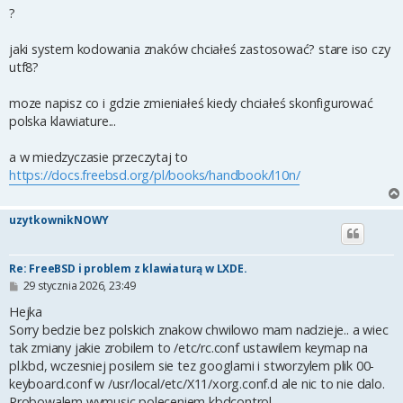
?
jaki system kodowania znaków chciałeś zastosować? stare iso czy
utf8?
moze napisz co i gdzie zmieniałeś kiedy chciałeś skonfigurować
polska klawiature...
a w miedzyczasie przeczytaj to
https://docs.freebsd.org/pl/books/handbook/l10n/
uzytkownikNOWY
Re: FreeBSD i problem z klawiaturą w LXDE.
P
29 stycznia 2026, 23:49
o
s
Hejka
t
Sorry bedzie bez polskich znakow chwilowo mam nadzieje.. a wiec
tak zmiany jakie zrobilem to /etc/rc.conf ustawilem keymap na
pl.kbd, wczesniej posilem sie tez googlami i stworzylem plik 00-
keyboard.conf w /usr/local/etc/X11/xorg.conf.d ale nic to nie dalo.
Probowalem wymusic poleceniem kbdcontrol