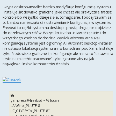
Skrypt desktop-installer bardzo modyfikuje konfigurację systemu
.Instaluje środowisko graficzne jakie chcesz ale praktycznie tracisz
kontrolę bo wszystko dzieje się automagicznie. I podejrzewam że
to bardzo namieszało ci z ustawieniami/ konfiguracja w systemie.
Freebsd to ciężki system na desktop i prostą drogą nie dojdziesz
do oczekiwanych celów. Wszystko trzeba ustawiać ręcznie i do
wszystkiego osobno dochodzic. Wysiłek włożony w naukę i
konfigurację systemu jest ogromny. A i automat desktop-installer
nie ustawia lokalizacji systemu ani w konsoli ani pod Xami. Instaluje
tylko środowisko graficzne i je konfiguruje ale nie sa to "ustawienia
szyte na miarę/dopracowane" tylko zgrubne aby na jak
największej liczbie komputerów działało.
yampress@freebsd ~ % locale
LANG=pl_PL.UTF-8
LC_CTYPE="pl_PL.UTF-8"
LC_COLLATE="pl_PL.UTF-8"