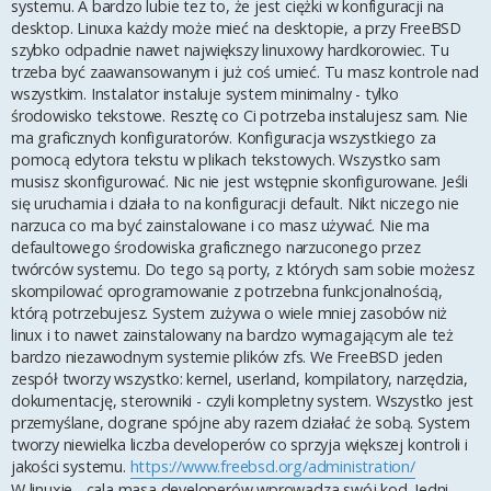
systemu. A bardzo lubie tez to, że jest ciężki w konfiguracji na
desktop. Linuxa każdy może mieć na desktopie, a przy FreeBSD
szybko odpadnie nawet największy linuxowy hardkorowiec. Tu
trzeba być zaawansowanym i już coś umieć. Tu masz kontrole nad
wszystkim. Instalator instaluje system minimalny - tylko
środowisko tekstowe. Resztę co Ci potrzeba instalujesz sam. Nie
ma graficznych konfiguratorów. Konfiguracja wszystkiego za
pomocą edytora tekstu w plikach tekstowych. Wszystko sam
musisz skonfigurować. Nic nie jest wstępnie skonfigurowane. Jeśli
się uruchamia i działa to na konfiguracji default. Nikt niczego nie
narzuca co ma być zainstalowane i co masz używać. Nie ma
defaultowego środowiska graficznego narzuconego przez
twórców systemu. Do tego są porty, z których sam sobie możesz
skompilować oprogramowanie z potrzebna funkcjonalnością,
którą potrzebujesz. System zużywa o wiele mniej zasobów niż
linux i to nawet zainstalowany na bardzo wymagającym ale też
bardzo niezawodnym systemie plików zfs. We FreeBSD jeden
zespół tworzy wszystko: kernel, userland, kompilatory, narzędzia,
dokumentację, sterowniki - czyli kompletny system. Wszystko jest
przemyślane, dograne spójne aby razem działać że sobą. System
tworzy niewielka liczba developerów co sprzyja większej kontroli i
jakości systemu.
https://www.freebsd.org/administration/
W linuxie - cala masa developerów wprowadza swój kod. Jedni