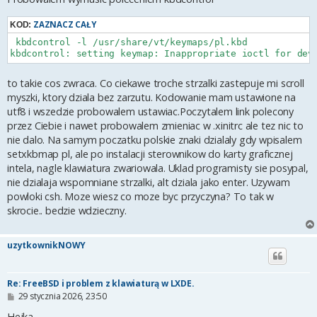
ZAZNACZ CAŁY
KOD:
 kbdcontrol -l /usr/share/vt/keymaps/pl.kbd

kbdcontrol: setting keymap: Inappropriate ioctl for dev
to takie cos zwraca. Co ciekawe troche strzalki zastepuje mi scroll
myszki, ktory dziala bez zarzutu. Kodowanie mam ustawione na
utf8 i wszedzie probowalem ustawiac.Poczytalem link polecony
przez Ciebie i nawet probowalem zmieniac w .xinitrc ale tez nic to
nie dalo. Na samym poczatku polskie znaki dzialaly gdy wpisalem
setxkbmap pl, ale po instalacji sterownikow do karty graficznej
intela, nagle klawiatura zwariowala. Uklad programisty sie posypal,
nie dzialaja wspomniane strzalki, alt dziala jako enter. Uzywam
powloki csh. Moze wiesz co moze byc przyczyna? To tak w
skrocie.. bedzie wdzieczny.
uzytkownikNOWY
Re: FreeBSD i problem z klawiaturą w LXDE.
P
29 stycznia 2026, 23:50
o
s
Hejka