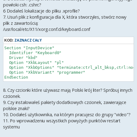
powłoki csh: .cshrc?
6 Dodałeś lokalizacje do pliku .xprofile?
7. Usuń plik z konfiguracja dla X, która stworzyles, stwórz nowy
plik z zawartością:
/usr/local/etc/X11/xorg.conf.d/keyboard.conf
ZAZNACZ CAŁY
KOD:
Section "InputDevice"

  Identifier "Keyboard0"

  Driver "kbd"

  Option "XkbLayout" "pl"

  Option "XkbOptions" "terminate:ctrl_alt_bksp,ctrl:noca
  Option "XkbVariant" "programmer"

8. Czy czcionki które używasz mają Polski krój liter? Spróbuj innych
czcionek.
9. Czy instalowałeś pakiety dodatkowych czcionek, zawierające
polskie znaki?
10. Dodałeś użytkownika, na którym pracujesz do grupy "video"?
11. Po wprowadzeniu wszystkich powyżych punktów restart
systemu