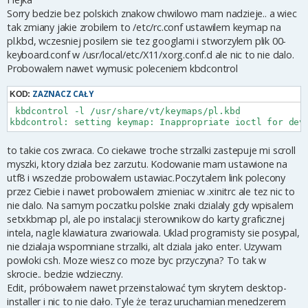
t
Sorry bedzie bez polskich znakow chwilowo mam nadzieje.. a wiec
tak zmiany jakie zrobilem to /etc/rc.conf ustawilem keymap na
pl.kbd, wczesniej posilem sie tez googlami i stworzylem plik 00-
keyboard.conf w /usr/local/etc/X11/xorg.conf.d ale nic to nie dalo.
Probowalem nawet wymusic poleceniem kbdcontrol
ZAZNACZ CAŁY
KOD:
 kbdcontrol -l /usr/share/vt/keymaps/pl.kbd

kbdcontrol: setting keymap: Inappropriate ioctl for dev
to takie cos zwraca. Co ciekawe troche strzalki zastepuje mi scroll
myszki, ktory dziala bez zarzutu. Kodowanie mam ustawione na
utf8 i wszedzie probowalem ustawiac.Poczytalem link polecony
przez Ciebie i nawet probowalem zmieniac w .xinitrc ale tez nic to
nie dalo. Na samym poczatku polskie znaki dzialaly gdy wpisalem
setxkbmap pl, ale po instalacji sterownikow do karty graficznej
intela, nagle klawiatura zwariowala. Uklad programisty sie posypal,
nie dzialaja wspomniane strzalki, alt dziala jako enter. Uzywam
powloki csh. Moze wiesz co moze byc przyczyna? To tak w
skrocie.. bedzie wdzieczny.
Edit, próbowałem nawet przeinstalować tym skrytem desktop-
installer i nic to nie dało. Tyle że teraz uruchamian menedzerem