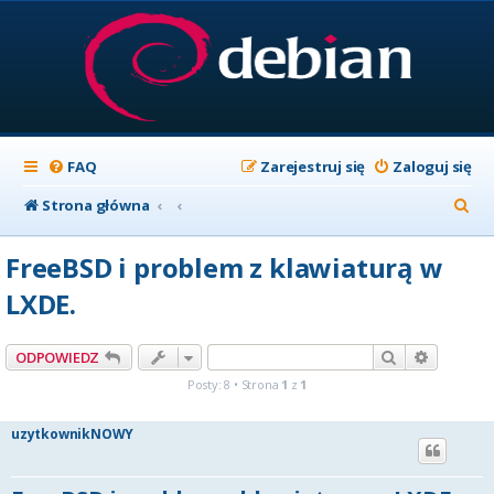
FAQ
Zarejestruj się
Zaloguj się
S
Strona główna
z
FreeBSD i problem z klawiaturą w
u
LXDE.
k
a
Szukaj
Wyszuki
ODPOWIEDZ
j
Posty: 8 • Strona
1
z
1
uzytkownikNOWY