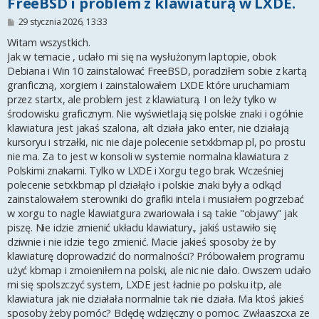
FreeBSD i problem z klawiaturą w LXDE.
P
29 stycznia 2026, 13:33
o
s
Witam wszystkich.
t
Jak w temacie , udało mi się na wysłużonym laptopie, obok
Debiana i Win 10 zainstalować FreeBSD, poradziłem sobie z kartą
granficzną, xorgiem i zainstalowałem LXDE które uruchamiam
przez startx, ale problem jest z klawiaturą. I on leży tylko w
środowisku graficznym. Nie wyświetlają się polskie znaki i ogólnie
klawiatura jest jakaś szalona, alt działa jako enter, nie działają
kursoryu i strzałki, nic nie daje polecenie setxkbmap pl, po prostu
nie ma. Za to jest w konsoli w systemie normalna klawiatura z
Polskimi znakami. Tylko w LXDE i Xorgu tego brak. Wcześniej
polecenie setxkbmap pl działąło i polskie znaki były a odkąd
zainstalowałem sterowniki do grafiki intela i musiałem pogrzebać
w xorgu to nagle klawiatgura zwariowała i są takie "objawy" jak
piszę. Nie idzie zmienić układu klawiatury., jakiś ustawiło się
dziwnie i nie idzie tego zmienić. Macie jakieś sposoby że by
klawiaturę doprowadzić do normalności? Próbowałem programu
użyć kbmap i zmoieniłem na polski, ale nic nie dało. Owszem udało
mi się spolszczyć system, LXDE jest ładnie po polsku itp, ale
klawiatura jak nie działała normalnie tak nie działa. Ma ktoś jakieś
sposoby żeby pomóc? Bdędę wdzięczny o pomoc. Zwłaaszcxa ze