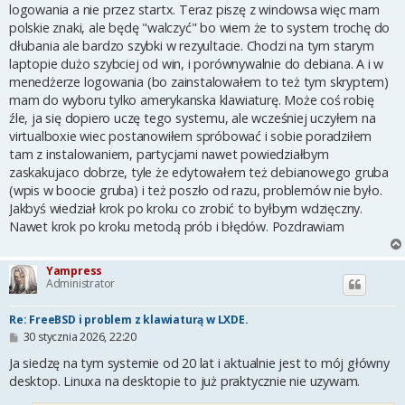
logowania a nie przez startx. Teraz piszę z windowsa więc mam
polskie znaki, ale będę "walczyć" bo wiem że to system trochę do
dłubania ale bardzo szybki w rezyultacie. Chodzi na tym starym
laptopie dużo szybciej od win, i porównywalnie do debiana. A i w
menedżerze logowania (bo zainstalowałem to też tym skryptem)
mam do wyboru tylko amerykanska klawiaturę. Może coś robię
źle, ja się dopiero uczę tego systemu, ale wcześniej uczyłem na
virtualboxie wiec postanowiłem spróbować i sobie poradziłem
tam z instalowaniem, partycjami nawet powiedziałbym
zaskakujaco dobrze, tyle że edytowałem też debianowego gruba
(wpis w boocie gruba) i też poszło od razu, problemów nie było.
Jakbyś wiedział krok po kroku co zrobić to byłbym wdzięczny.
Nawet krok po kroku metodą prób i błędów. Pozdrawiam
Yampress
Administrator
Re: FreeBSD i problem z klawiaturą w LXDE.
P
30 stycznia 2026, 22:20
o
s
Ja siedzę na tym systemie od 20 lat i aktualnie jest to mój główny
t
desktop. Linuxa na desktopie to już praktycznie nie uzywam.