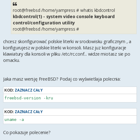
root@freebsd /home/yampress # whatis kbdcontrol
kbdcontrol(1) - system video console keyboard
control/configuration utility
root@freebsd /home/yampress #
chcesz skonfigurować polskie literki w srodowisku graficznym , a
konfigurujesz w polskie literki w konsoli. Masz juz konfiguracje
klawiatury dla konsoli w pliku /etc/rc.conf... widze miotasz sie po
omacku.
Jaka masz wersję FreeBSD? Podaj co wyświetlaja polecnia:
ZAZNACZ CAŁY
KOD:
ZAZNACZ CAŁY
KOD:
Co pokazuje polecenie?