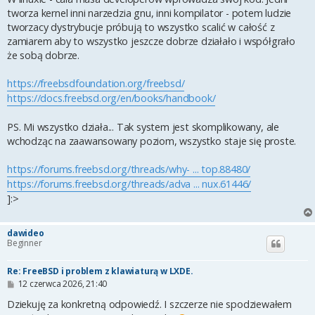
tworza kernel inni narzedzia gnu, inni kompilator - potem ludzie
tworzacy dystrybucje próbują to wszystko scalić w całość z
zamiarem aby to wszystko jeszcze dobrze działało i współgrało
że sobą dobrze.
https://freebsdfoundation.org/freebsd/
https://docs.freebsd.org/en/books/handbook/
PS. Mi wszystko działa... Tak system jest skomplikowany, ale
wchodząc na zaawansowany poziom, wszystko staje się proste.
https://forums.freebsd.org/threads/why- ... top.88480/
https://forums.freebsd.org/threads/adva ... nux.61446/
]:>
dawideo
Beginner
Re: FreeBSD i problem z klawiaturą w LXDE.
P
12 czerwca 2026, 21:40
o
s
Dziekuję za konkretną odpowiedź. I szczerze nie spodziewałem
t