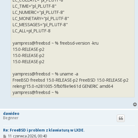
LC_TIME="pl_PL.UTF-8"
LC_NUMERIC="pl_PL.UTF-8"
LC_MONETARY="pl_PL.UTF-8"
LC_MESSAGES="pl_PL.UTF-8"
LC_ALL=pl_PL.UTF-8
yampress@freebsd ~ % freebsd-version -kru
15.0-RELEASE-p2
15.0-RELEASE-p2
15.0-RELEASE-p2
yampress@freebsd ~ % uname -a
FreeBSD freebsd 15.0-RELEASE-p2 FreeBSD 15.0-RELEASE-p2
releng/15.0-n281005-5fb0f8e9e61d GENERIC amd64
yampress@freebsd ~ %
dawideo
Beginner
Re: FreeBSD i problem z klawiaturą w LXDE.
P
11 czerwca 2026, 00:40