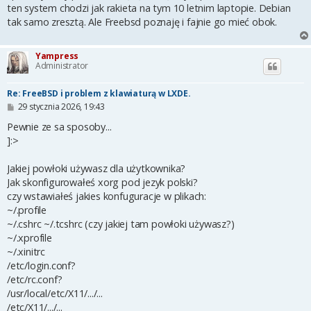
ten system chodzi jak rakieta na tym 10 letnim laptopie. Debian
tak samo zresztą. Ale Freebsd poznaję i fajnie go mieć obok.
Yampress
Administrator
Re: FreeBSD i problem z klawiaturą w LXDE.
P
29 stycznia 2026, 19:43
o
s
Pewnie ze sa sposoby...
t
]:>
Jakiej powłoki używasz dla użytkownika?
Jak skonfigurowałeś xorg pod jezyk polski?
czy wstawiałeś jakies konfuguracje w plikach:
~/.profile
~/.cshrc ~/.tcshrc (czy jakiej tam powłoki używasz?)
~/.xprofile
~/.xinitrc
/etc/login.conf?
/etc/rc.conf?
/usr/local/etc/X11/.../...
/etc/X11/.../...