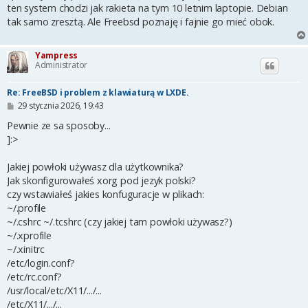
ten system chodzi jak rakieta na tym 10 letnim laptopie. Debian
tak samo zresztą. Ale Freebsd poznaję i fajnie go mieć obok.
Yampress
Administrator
Re: FreeBSD i problem z klawiaturą w LXDE.
P
29 stycznia 2026, 19:43
o
s
Pewnie ze sa sposoby...
t
]:>
Jakiej powłoki używasz dla użytkownika?
Jak skonfigurowałeś xorg pod jezyk polski?
czy wstawiałeś jakies konfuguracje w plikach:
~/.profile
~/.cshrc ~/.tcshrc (czy jakiej tam powłoki używasz?)
~/.xprofile
~/.xinitrc
/etc/login.conf?
/etc/rc.conf?
/usr/local/etc/X11/.../...
/etc/X11/.../...