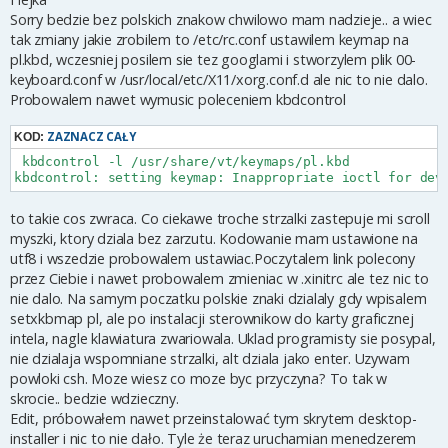
t
Sorry bedzie bez polskich znakow chwilowo mam nadzieje.. a wiec
tak zmiany jakie zrobilem to /etc/rc.conf ustawilem keymap na
pl.kbd, wczesniej posilem sie tez googlami i stworzylem plik 00-
keyboard.conf w /usr/local/etc/X11/xorg.conf.d ale nic to nie dalo.
Probowalem nawet wymusic poleceniem kbdcontrol
ZAZNACZ CAŁY
KOD:
 kbdcontrol -l /usr/share/vt/keymaps/pl.kbd

kbdcontrol: setting keymap: Inappropriate ioctl for dev
to takie cos zwraca. Co ciekawe troche strzalki zastepuje mi scroll
myszki, ktory dziala bez zarzutu. Kodowanie mam ustawione na
utf8 i wszedzie probowalem ustawiac.Poczytalem link polecony
przez Ciebie i nawet probowalem zmieniac w .xinitrc ale tez nic to
nie dalo. Na samym poczatku polskie znaki dzialaly gdy wpisalem
setxkbmap pl, ale po instalacji sterownikow do karty graficznej
intela, nagle klawiatura zwariowala. Uklad programisty sie posypal,
nie dzialaja wspomniane strzalki, alt dziala jako enter. Uzywam
powloki csh. Moze wiesz co moze byc przyczyna? To tak w
skrocie.. bedzie wdzieczny.
Edit, próbowałem nawet przeinstalować tym skrytem desktop-
installer i nic to nie dało. Tyle że teraz uruchamian menedzerem