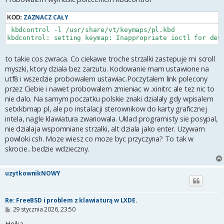
ZAZNACZ CAŁY
KOD:
 kbdcontrol -l /usr/share/vt/keymaps/pl.kbd

kbdcontrol: setting keymap: Inappropriate ioctl for dev
to takie cos zwraca. Co ciekawe troche strzalki zastepuje mi scroll
myszki, ktory dziala bez zarzutu. Kodowanie mam ustawione na
utf8 i wszedzie probowalem ustawiac.Poczytalem link polecony
przez Ciebie i nawet probowalem zmieniac w .xinitrc ale tez nic to
nie dalo. Na samym poczatku polskie znaki dzialaly gdy wpisalem
setxkbmap pl, ale po instalacji sterownikow do karty graficznej
intela, nagle klawiatura zwariowala. Uklad programisty sie posypal,
nie dzialaja wspomniane strzalki, alt dziala jako enter. Uzywam
powloki csh. Moze wiesz co moze byc przyczyna? To tak w
skrocie.. bedzie wdzieczny.
uzytkownikNOWY
Re: FreeBSD i problem z klawiaturą w LXDE.
P
29 stycznia 2026, 23:50
o
s
Hejka