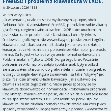
FreeBSD i problem z klawiaturą w LXDE.
P
29 stycznia 2026, 13:33
o
s
Witam wszystkich.
t
Jak w temacie , udało mi się na wysłużonym laptopie, obok
Debiana i Win 10 zainstalować FreeBSD, poradziłem sobie z kartą
granficzną, xorgiem i zainstalowałem LXDE które uruchamiam
przez startx, ale problem jest z klawiaturą. I on leży tylko w
środowisku graficznym. Nie wyświetlają się polskie znaki i ogólnie
klawiatura jest jakaś szalona, alt działa jako enter, nie działają
kursoryu i strzałki, nic nie daje polecenie setxkbmap pl, po prostu
nie ma. Za to jest w konsoli w systemie normalna klawiatura z
Polskimi znakami. Tylko w LXDE i Xorgu tego brak. Wcześniej
polecenie setxkbmap pl działąło i polskie znaki były a odkąd
zainstalowałem sterowniki do grafiki intela i musiałem pogrzebać
w xorgu to nagle klawiatgura zwariowała i są takie "objawy" jak
piszę. Nie idzie zmienić układu klawiatury., jakiś ustawiło się
dziwnie i nie idzie tego zmienić. Macie jakieś sposoby że by
klawiaturę doprowadzić do normalności? Próbowałem programu
użyć kbmap i zmoieniłem na polski, ale nic nie dało. Owszem udało
mi się spolszczyć system, LXDE jest ładnie po polsku itp, ale
klawiatura jak nie działała normalnie tak nie działa. Ma ktoś jakieś
sposoby żeby pomóc? Bdędę wdzięczny o pomoc. Zwłaaszcxa ze