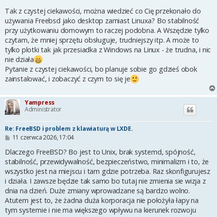
o
s
Tak z czystej ciekawości, można wiedzieć co Cię przekonało do
t
używania Freebsd jako desktop zamiast Linuxa? Bo stabilność
przy użytkowaniu domowym to raczej podobna. A Wszędzie tylko
czytam, że mniej sprzętu obsługuje, trudniejszy itp. A może to
tylko plotki tak jak przesiadka z Windows na Linux - że trudna, i nic
nie działa
Pytanie z czystej ciekawości, bo planuje sobie go gdzieś obok
zainstalować, i zobaczyć z czym to się je
Yampress
Administrator
Re: FreeBSD i problem z klawiaturą w LXDE.
P
11 czerwca 2026, 17:04
o
s
Dlaczego FreeBSD? Bo jest to Unix, brak systemd, spójność,
t
stabilność, przewidywalność, bezpieczeństwo, minimalizm i to, że
wszystko jest na miejscu i tam gdzie potrzeba. Raz skonfigurujesz
i działa. I zawsze będzie tak samo bo tutaj nie zmienia sie wizja z
dnia na dzień. Duże zmiany wprowadzane są bardzo wolno.
Atutem jest to, że żadna duża korporacja nie położyła łapy na
tym systemie i nie ma większego wpływu na kierunek rozwoju