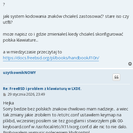
?
jaki system kodowania znaków chciałeś zastosować? stare iso czy
utf8?
moze napisz co i gdzie zmieniałeś kiedy chciałeś skonfigurować
polska klawiature...
a w miedzyczasie przeczytaj to
https://docs.freebsd.org/pl/books/handbook/l10n/
uzytkownikNOWY
Re: FreeBSD i problem z klawiaturą w LXDE.
P
29 stycznia 2026, 23:49
o
s
Hejka
t
Sorry bedzie bez polskich znakow chwilowo mam nadzieje.. a wiec
tak zmiany jakie zrobilem to /etc/rc.conf ustawilem keymap na
pl.kbd, wczesniej posilem sie tez googlami i stworzylem plik 00-
keyboard.conf w /usr/local/etc/X11/xorg.conf.d ale nic to nie dalo.
Probowalem wymusic poleceniem kbdcontrol