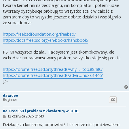
tworza kernel inni narzedzia gnu, inni kompilator - potem ludzie
tworzacy dystrybucje próbują to wszystko scalić w całość z
zamiarem aby to wszystko jeszcze dobrze działało i współgrało
że sobą dobrze.
https://freebsdfoundation.org/freebsd/
https://docs.freebsd.org/en/books/handbook/
PS. Mi wszystko działa... Tak system jest skomplikowany, ale
wchodząc na zaawansowany poziom, wszystko staje się proste.
https://forums.freebsd.org/threads/why- ... top.88480/
https://forums.freebsd.org/threads/adva ... nux.61446/
]:>
dawideo
Beginner
Re: FreeBSD i problem z klawiaturą w LXDE.
P
12 czerwca 2026, 21:40
o
s
Dziekuję za konkretną odpowiedź. I szczerze nie spodziewałem
t