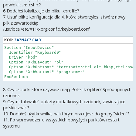
powłoki csh: .cshrc?
6 Dodałeś lokalizacje do pliku .xprofile?
7. Usuń plik z konfiguracja dla X, która stworzyles, stwórz nowy
plik z zawartością:
/usr/local/etc/X11/xorg.conf.d/keyboard.conf
ZAZNACZ CAŁY
KOD:
Section "InputDevice"

  Identifier "Keyboard0"

  Driver "kbd"

  Option "XkbLayout" "pl"

  Option "XkbOptions" "terminate:ctrl_alt_bksp,ctrl:noca
  Option "XkbVariant" "programmer"

8. Czy czcionki które używasz mają Polski krój liter? Spróbuj innych
czcionek.
9. Czy instalowałeś pakiety dodatkowych czcionek, zawierające
polskie znaki?
10. Dodałeś użytkownika, na którym pracujesz do grupy "video"?
11. Po wprowadzeniu wszystkich powyżych punktów restart
systemu