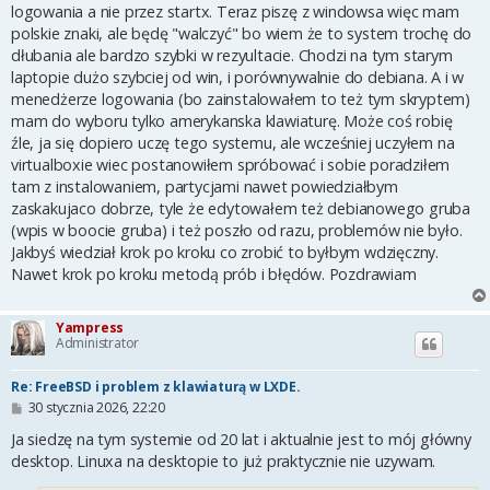
logowania a nie przez startx. Teraz piszę z windowsa więc mam
polskie znaki, ale będę "walczyć" bo wiem że to system trochę do
dłubania ale bardzo szybki w rezyultacie. Chodzi na tym starym
laptopie dużo szybciej od win, i porównywalnie do debiana. A i w
menedżerze logowania (bo zainstalowałem to też tym skryptem)
mam do wyboru tylko amerykanska klawiaturę. Może coś robię
źle, ja się dopiero uczę tego systemu, ale wcześniej uczyłem na
virtualboxie wiec postanowiłem spróbować i sobie poradziłem
tam z instalowaniem, partycjami nawet powiedziałbym
zaskakujaco dobrze, tyle że edytowałem też debianowego gruba
(wpis w boocie gruba) i też poszło od razu, problemów nie było.
Jakbyś wiedział krok po kroku co zrobić to byłbym wdzięczny.
Nawet krok po kroku metodą prób i błędów. Pozdrawiam
Yampress
Administrator
Re: FreeBSD i problem z klawiaturą w LXDE.
P
30 stycznia 2026, 22:20
o
s
Ja siedzę na tym systemie od 20 lat i aktualnie jest to mój główny
t
desktop. Linuxa na desktopie to już praktycznie nie uzywam.