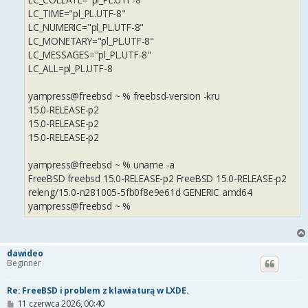
LC_TIME="pl_PL.UTF-8"
LC_NUMERIC="pl_PL.UTF-8"
LC_MONETARY="pl_PL.UTF-8"
LC_MESSAGES="pl_PL.UTF-8"
LC_ALL=pl_PL.UTF-8
yampress@freebsd ~ % freebsd-version -kru
15.0-RELEASE-p2
15.0-RELEASE-p2
15.0-RELEASE-p2
yampress@freebsd ~ % uname -a
FreeBSD freebsd 15.0-RELEASE-p2 FreeBSD 15.0-RELEASE-p2
releng/15.0-n281005-5fb0f8e9e61d GENERIC amd64
yampress@freebsd ~ %
dawideo
Beginner
Re: FreeBSD i problem z klawiaturą w LXDE.
P
11 czerwca 2026, 00:40