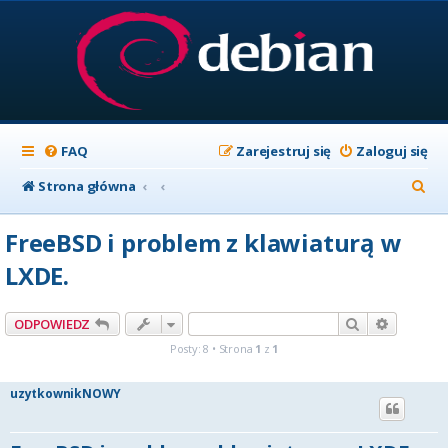
FAQ
Zarejestruj się
Zaloguj się
S
Strona główna
z
FreeBSD i problem z klawiaturą w
u
LXDE.
k
a
Szukaj
Wyszuki
ODPOWIEDZ
j
Posty: 8 • Strona
1
z
1
uzytkownikNOWY