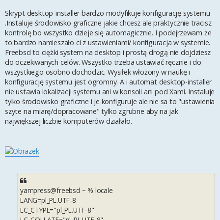
Skrypt desktop-installer bardzo modyfikuje konfigurację systemu
.Instaluje środowisko graficzne jakie chcesz ale praktycznie tracisz
kontrolę bo wszystko dzieje się automagicznie. I podejrzewam że
to bardzo namieszało ci z ustawieniami/ konfiguracja w systemie.
Freebsd to ciężki system na desktop i prostą drogą nie dojdziesz
do oczekiwanych celów. Wszystko trzeba ustawiać ręcznie i do
wszystkiego osobno dochodzic. Wysiłek włożony w naukę i
konfigurację systemu jest ogromny. A i automat desktop-installer
nie ustawia lokalizacji systemu ani w konsoli ani pod Xami. Instaluje
tylko środowisko graficzne i je konfiguruje ale nie sa to "ustawienia
szyte na miarę/dopracowane" tylko zgrubne aby na jak
największej liczbie komputerów działało.
yampress@freebsd ~ % locale
LANG=pl_PL.UTF-8
LC_CTYPE="pl_PL.UTF-8"
LC_COLLATE="pl_PL.UTF-8"