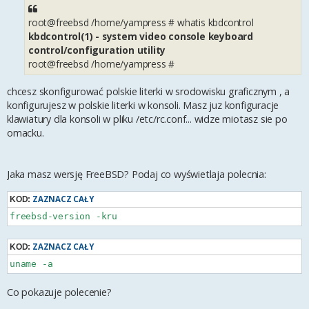
root@freebsd /home/yampress # whatis kbdcontrol
kbdcontrol(1) - system video console keyboard
control/configuration utility
root@freebsd /home/yampress #
chcesz skonfigurować polskie literki w srodowisku graficznym , a
konfigurujesz w polskie literki w konsoli. Masz juz konfiguracje
klawiatury dla konsoli w pliku /etc/rc.conf... widze miotasz sie po
omacku.
Jaka masz wersję FreeBSD? Podaj co wyświetlaja polecnia:
ZAZNACZ CAŁY
KOD:
ZAZNACZ CAŁY
KOD:
Co pokazuje polecenie?