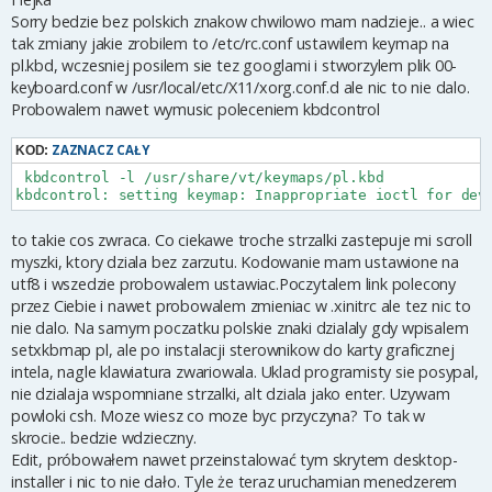
t
Sorry bedzie bez polskich znakow chwilowo mam nadzieje.. a wiec
tak zmiany jakie zrobilem to /etc/rc.conf ustawilem keymap na
pl.kbd, wczesniej posilem sie tez googlami i stworzylem plik 00-
keyboard.conf w /usr/local/etc/X11/xorg.conf.d ale nic to nie dalo.
Probowalem nawet wymusic poleceniem kbdcontrol
ZAZNACZ CAŁY
KOD:
 kbdcontrol -l /usr/share/vt/keymaps/pl.kbd

kbdcontrol: setting keymap: Inappropriate ioctl for dev
to takie cos zwraca. Co ciekawe troche strzalki zastepuje mi scroll
myszki, ktory dziala bez zarzutu. Kodowanie mam ustawione na
utf8 i wszedzie probowalem ustawiac.Poczytalem link polecony
przez Ciebie i nawet probowalem zmieniac w .xinitrc ale tez nic to
nie dalo. Na samym poczatku polskie znaki dzialaly gdy wpisalem
setxkbmap pl, ale po instalacji sterownikow do karty graficznej
intela, nagle klawiatura zwariowala. Uklad programisty sie posypal,
nie dzialaja wspomniane strzalki, alt dziala jako enter. Uzywam
powloki csh. Moze wiesz co moze byc przyczyna? To tak w
skrocie.. bedzie wdzieczny.
Edit, próbowałem nawet przeinstalować tym skrytem desktop-
installer i nic to nie dało. Tyle że teraz uruchamian menedzerem