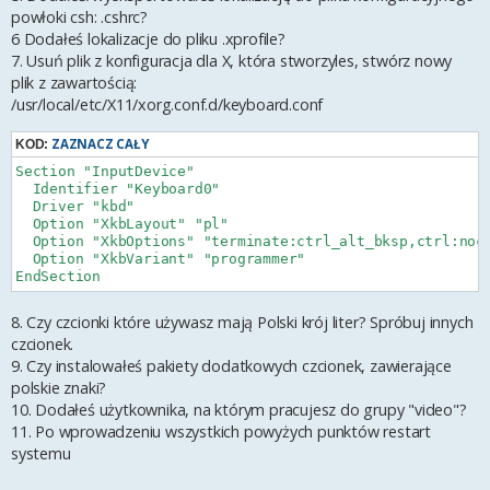
powłoki csh: .cshrc?
6 Dodałeś lokalizacje do pliku .xprofile?
7. Usuń plik z konfiguracja dla X, która stworzyles, stwórz nowy
plik z zawartością:
/usr/local/etc/X11/xorg.conf.d/keyboard.conf
ZAZNACZ CAŁY
KOD:
Section "InputDevice"

  Identifier "Keyboard0"

  Driver "kbd"

  Option "XkbLayout" "pl"

  Option "XkbOptions" "terminate:ctrl_alt_bksp,ctrl:noca
  Option "XkbVariant" "programmer"

8. Czy czcionki które używasz mają Polski krój liter? Spróbuj innych
czcionek.
9. Czy instalowałeś pakiety dodatkowych czcionek, zawierające
polskie znaki?
10. Dodałeś użytkownika, na którym pracujesz do grupy "video"?
11. Po wprowadzeniu wszystkich powyżych punktów restart
systemu