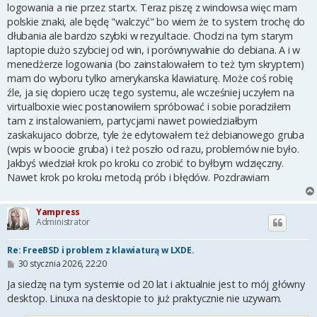
logowania a nie przez startx. Teraz piszę z windowsa więc mam
polskie znaki, ale będę "walczyć" bo wiem że to system trochę do
dłubania ale bardzo szybki w rezyultacie. Chodzi na tym starym
laptopie dużo szybciej od win, i porównywalnie do debiana. A i w
menedżerze logowania (bo zainstalowałem to też tym skryptem)
mam do wyboru tylko amerykanska klawiaturę. Może coś robię
źle, ja się dopiero uczę tego systemu, ale wcześniej uczyłem na
virtualboxie wiec postanowiłem spróbować i sobie poradziłem
tam z instalowaniem, partycjami nawet powiedziałbym
zaskakujaco dobrze, tyle że edytowałem też debianowego gruba
(wpis w boocie gruba) i też poszło od razu, problemów nie było.
Jakbyś wiedział krok po kroku co zrobić to byłbym wdzięczny.
Nawet krok po kroku metodą prób i błędów. Pozdrawiam
Yampress
Administrator
Re: FreeBSD i problem z klawiaturą w LXDE.
P
30 stycznia 2026, 22:20
o
s
Ja siedzę na tym systemie od 20 lat i aktualnie jest to mój główny
t
desktop. Linuxa na desktopie to już praktycznie nie uzywam.