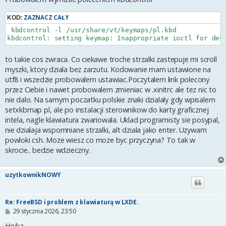
ZAZNACZ CAŁY
KOD:
 kbdcontrol -l /usr/share/vt/keymaps/pl.kbd

kbdcontrol: setting keymap: Inappropriate ioctl for dev
to takie cos zwraca. Co ciekawe troche strzalki zastepuje mi scroll
myszki, ktory dziala bez zarzutu. Kodowanie mam ustawione na
utf8 i wszedzie probowalem ustawiac.Poczytalem link polecony
przez Ciebie i nawet probowalem zmieniac w .xinitrc ale tez nic to
nie dalo. Na samym poczatku polskie znaki dzialaly gdy wpisalem
setxkbmap pl, ale po instalacji sterownikow do karty graficznej
intela, nagle klawiatura zwariowala. Uklad programisty sie posypal,
nie dzialaja wspomniane strzalki, alt dziala jako enter. Uzywam
powloki csh. Moze wiesz co moze byc przyczyna? To tak w
skrocie.. bedzie wdzieczny.
uzytkownikNOWY
Re: FreeBSD i problem z klawiaturą w LXDE.
P
29 stycznia 2026, 23:50
o
s
Hejka