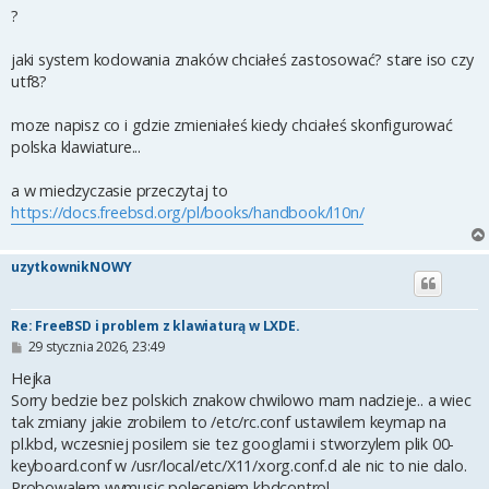
?
jaki system kodowania znaków chciałeś zastosować? stare iso czy
utf8?
moze napisz co i gdzie zmieniałeś kiedy chciałeś skonfigurować
polska klawiature...
a w miedzyczasie przeczytaj to
https://docs.freebsd.org/pl/books/handbook/l10n/
uzytkownikNOWY
Re: FreeBSD i problem z klawiaturą w LXDE.
P
29 stycznia 2026, 23:49
o
s
Hejka
t
Sorry bedzie bez polskich znakow chwilowo mam nadzieje.. a wiec
tak zmiany jakie zrobilem to /etc/rc.conf ustawilem keymap na
pl.kbd, wczesniej posilem sie tez googlami i stworzylem plik 00-
keyboard.conf w /usr/local/etc/X11/xorg.conf.d ale nic to nie dalo.
Probowalem wymusic poleceniem kbdcontrol