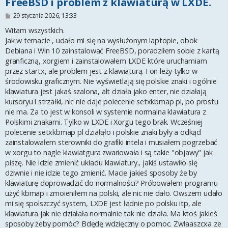
FreeBSD i problem z klawiaturą w LXDE.
P
29 stycznia 2026, 13:33
o
s
Witam wszystkich.
t
Jak w temacie , udało mi się na wysłużonym laptopie, obok
Debiana i Win 10 zainstalować FreeBSD, poradziłem sobie z kartą
granficzną, xorgiem i zainstalowałem LXDE które uruchamiam
przez startx, ale problem jest z klawiaturą. I on leży tylko w
środowisku graficznym. Nie wyświetlają się polskie znaki i ogólnie
klawiatura jest jakaś szalona, alt działa jako enter, nie działają
kursoryu i strzałki, nic nie daje polecenie setxkbmap pl, po prostu
nie ma. Za to jest w konsoli w systemie normalna klawiatura z
Polskimi znakami. Tylko w LXDE i Xorgu tego brak. Wcześniej
polecenie setxkbmap pl działąło i polskie znaki były a odkąd
zainstalowałem sterowniki do grafiki intela i musiałem pogrzebać
w xorgu to nagle klawiatgura zwariowała i są takie "objawy" jak
piszę. Nie idzie zmienić układu klawiatury., jakiś ustawiło się
dziwnie i nie idzie tego zmienić. Macie jakieś sposoby że by
klawiaturę doprowadzić do normalności? Próbowałem programu
użyć kbmap i zmoieniłem na polski, ale nic nie dało. Owszem udało
mi się spolszczyć system, LXDE jest ładnie po polsku itp, ale
klawiatura jak nie działała normalnie tak nie działa. Ma ktoś jakieś
sposoby żeby pomóc? Bdędę wdzięczny o pomoc. Zwłaaszcxa ze