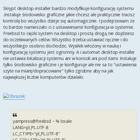
Skrypt desktop-installer bardzo modyfikuje konfigurację systemu
.Instaluje środowisko graficzne jakie chcesz ale praktycznie tracisz
kontrolę bo wszystko dzieje się automagicznie. I podejrzewam że
to bardzo namieszało ci z ustawieniami/ konfiguracja w systemie.
Freebsd to ciężki system na desktop i prostą drogą nie dojdziesz
do oczekiwanych celów. Wszystko trzeba ustawiać ręcznie i do
wszystkiego osobno dochodzic. Wysiłek włożony w naukę i
konfigurację systemu jest ogromny. A i automat desktop-installer
nie ustawia lokalizacji systemu ani w konsoli ani pod Xami. Instaluje
tylko środowisko graficzne i je konfiguruje ale nie sa to "ustawienia
szyte na miarę/dopracowane" tylko zgrubne aby na jak
największej liczbie komputerów działało.
yampress@freebsd ~ % locale
LANG=pl_PL.UTF-8
LC_CTYPE="pl_PL.UTF-8"
LC_COLLATE="pl_PL.UTF-8"