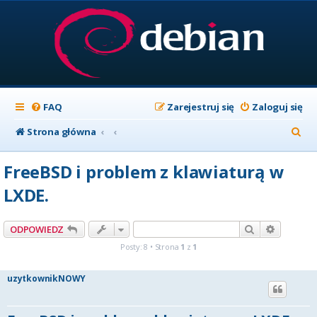
FAQ
Zarejestruj się
Zaloguj się
S
Strona główna
z
FreeBSD i problem z klawiaturą w
u
LXDE.
k
a
Szukaj
Wyszuki
ODPOWIEDZ
j
Posty: 8 • Strona
1
z
1
uzytkownikNOWY