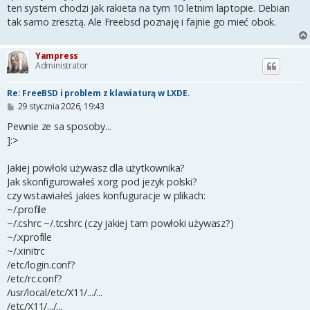
ten system chodzi jak rakieta na tym 10 letnim laptopie. Debian
tak samo zresztą. Ale Freebsd poznaję i fajnie go mieć obok.
Yampress
Administrator
Re: FreeBSD i problem z klawiaturą w LXDE.
P
29 stycznia 2026, 19:43
o
s
Pewnie ze sa sposoby...
t
]:>
Jakiej powłoki używasz dla użytkownika?
Jak skonfigurowałeś xorg pod jezyk polski?
czy wstawiałeś jakies konfuguracje w plikach:
~/.profile
~/.cshrc ~/.tcshrc (czy jakiej tam powłoki używasz?)
~/.xprofile
~/.xinitrc
/etc/login.conf?
/etc/rc.conf?
/usr/local/etc/X11/.../...
/etc/X11/.../...