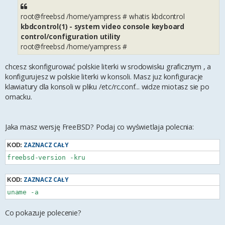
root@freebsd /home/yampress # whatis kbdcontrol
kbdcontrol(1) - system video console keyboard
control/configuration utility
root@freebsd /home/yampress #
chcesz skonfigurować polskie literki w srodowisku graficznym , a
konfigurujesz w polskie literki w konsoli. Masz juz konfiguracje
klawiatury dla konsoli w pliku /etc/rc.conf... widze miotasz sie po
omacku.
Jaka masz wersję FreeBSD? Podaj co wyświetlaja polecnia:
ZAZNACZ CAŁY
KOD:
ZAZNACZ CAŁY
KOD:
Co pokazuje polecenie?