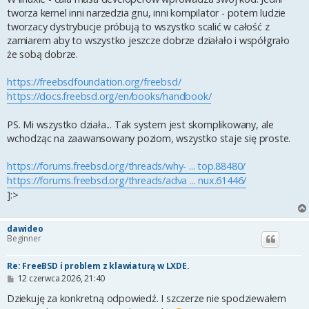
tworza kernel inni narzedzia gnu, inni kompilator - potem ludzie
tworzacy dystrybucje próbują to wszystko scalić w całość z
zamiarem aby to wszystko jeszcze dobrze działało i współgrało
że sobą dobrze.
https://freebsdfoundation.org/freebsd/
https://docs.freebsd.org/en/books/handbook/
PS. Mi wszystko działa... Tak system jest skomplikowany, ale
wchodząc na zaawansowany poziom, wszystko staje się proste.
https://forums.freebsd.org/threads/why- ... top.88480/
https://forums.freebsd.org/threads/adva ... nux.61446/
]:>
dawideo
Beginner
Re: FreeBSD i problem z klawiaturą w LXDE.
P
12 czerwca 2026, 21:40
o
s
Dziekuję za konkretną odpowiedź. I szczerze nie spodziewałem
t