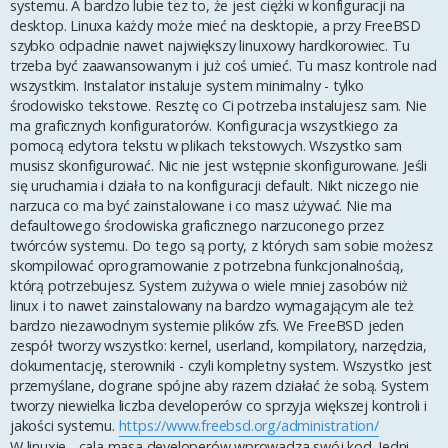
systemu. A bardzo lubie tez to, że jest ciężki w konfiguracji na
desktop. Linuxa każdy może mieć na desktopie, a przy FreeBSD
szybko odpadnie nawet największy linuxowy hardkorowiec. Tu
trzeba być zaawansowanym i już coś umieć. Tu masz kontrole nad
wszystkim. Instalator instaluje system minimalny - tylko
środowisko tekstowe. Resztę co Ci potrzeba instalujesz sam. Nie
ma graficznych konfiguratorów. Konfiguracja wszystkiego za
pomocą edytora tekstu w plikach tekstowych. Wszystko sam
musisz skonfigurować. Nic nie jest wstępnie skonfigurowane. Jeśli
się uruchamia i działa to na konfiguracji default. Nikt niczego nie
narzuca co ma być zainstalowane i co masz używać. Nie ma
defaultowego środowiska graficznego narzuconego przez
twórców systemu. Do tego są porty, z których sam sobie możesz
skompilować oprogramowanie z potrzebna funkcjonalnością,
którą potrzebujesz. System zużywa o wiele mniej zasobów niż
linux i to nawet zainstalowany na bardzo wymagającym ale też
bardzo niezawodnym systemie plików zfs. We FreeBSD jeden
zespół tworzy wszystko: kernel, userland, kompilatory, narzędzia,
dokumentację, sterowniki - czyli kompletny system. Wszystko jest
przemyślane, dograne spójne aby razem działać że sobą. System
tworzy niewielka liczba developerów co sprzyja większej kontroli i
jakości systemu.
https://www.freebsd.org/administration/
W linuxie - cala masa developerów wprowadza swój kod. Jedni