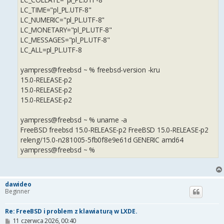
LC_TIME="pl_PL.UTF-8"
LC_NUMERIC="pl_PL.UTF-8"
LC_MONETARY="pl_PL.UTF-8"
LC_MESSAGES="pl_PL.UTF-8"
LC_ALL=pl_PL.UTF-8
yampress@freebsd ~ % freebsd-version -kru
15.0-RELEASE-p2
15.0-RELEASE-p2
15.0-RELEASE-p2
yampress@freebsd ~ % uname -a
FreeBSD freebsd 15.0-RELEASE-p2 FreeBSD 15.0-RELEASE-p2
releng/15.0-n281005-5fb0f8e9e61d GENERIC amd64
yampress@freebsd ~ %
dawideo
Beginner
Re: FreeBSD i problem z klawiaturą w LXDE.
P
11 czerwca 2026, 00:40