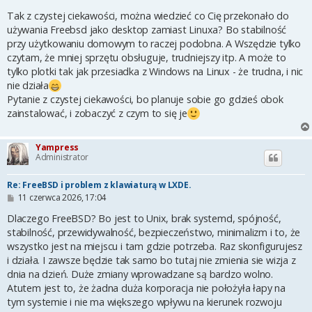
o
s
Tak z czystej ciekawości, można wiedzieć co Cię przekonało do
t
używania Freebsd jako desktop zamiast Linuxa? Bo stabilność
przy użytkowaniu domowym to raczej podobna. A Wszędzie tylko
czytam, że mniej sprzętu obsługuje, trudniejszy itp. A może to
tylko plotki tak jak przesiadka z Windows na Linux - że trudna, i nic
nie działa
Pytanie z czystej ciekawości, bo planuje sobie go gdzieś obok
zainstalować, i zobaczyć z czym to się je
Yampress
Administrator
Re: FreeBSD i problem z klawiaturą w LXDE.
P
11 czerwca 2026, 17:04
o
s
Dlaczego FreeBSD? Bo jest to Unix, brak systemd, spójność,
t
stabilność, przewidywalność, bezpieczeństwo, minimalizm i to, że
wszystko jest na miejscu i tam gdzie potrzeba. Raz skonfigurujesz
i działa. I zawsze będzie tak samo bo tutaj nie zmienia sie wizja z
dnia na dzień. Duże zmiany wprowadzane są bardzo wolno.
Atutem jest to, że żadna duża korporacja nie położyła łapy na
tym systemie i nie ma większego wpływu na kierunek rozwoju