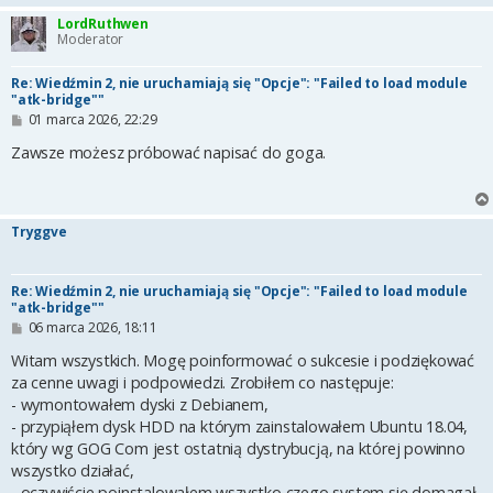
LordRuthwen
Moderator
Re: Wiedźmin 2, nie uruchamiają się "Opcje": "Failed to load module
"atk-bridge""
P
01 marca 2026, 22:29
o
s
Zawsze możesz próbować napisać do goga.
t
Tryggve
Re: Wiedźmin 2, nie uruchamiają się "Opcje": "Failed to load module
"atk-bridge""
P
06 marca 2026, 18:11
o
s
Witam wszystkich. Mogę poinformować o sukcesie i podziękować
t
za cenne uwagi i podpowiedzi. Zrobiłem co następuje:
- wymontowałem dyski z Debianem,
- przypiąłem dysk HDD na którym zainstalowałem Ubuntu 18.04,
który wg GOG Com jest ostatnią dystrybucją, na której powinno
wszystko działać,
- oczywiście poinstalowałem wszystko czego system się domagał