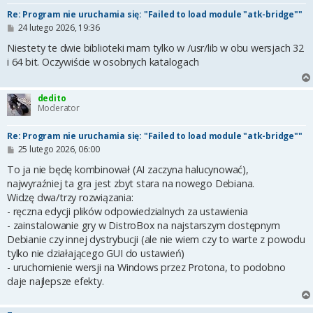
Re: Program nie uruchamia się: "Failed to load module "atk-bridge""
P
24 lutego 2026, 19:36
o
s
Niestety te dwie biblioteki mam tylko w /usr/lib w obu wersjach 32
t
i 64 bit. Oczywiście w osobnych katalogach
dedito
Moderator
Re: Program nie uruchamia się: "Failed to load module "atk-bridge""
P
25 lutego 2026, 06:00
o
s
To ja nie będę kombinował (AI zaczyna halucynować),
t
najwyraźniej ta gra jest zbyt stara na nowego Debiana.
Widzę dwa/trzy rozwiązania:
- ręczna edycji plików odpowiedzialnych za ustawienia
- zainstalowanie gry w DistroBox na najstarszym dostępnym
Debianie czy innej dystrybucji (ale nie wiem czy to warte z powodu
tylko nie działającego GUI do ustawień)
- uruchomienie wersji na Windows przez Protona, to podobno
daje najlepsze efekty.