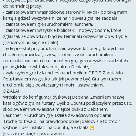
do normalnej pracy,
- zainstalowałem własnościowe sterowniki Nvidii - bo taką mam
kartę a gdzieś wyczytałem, że na Nouveau gra nie zadziała,
- zainstalowałem grę i uruchomiłem launchera,
- zainstalowałem wszystkie biblioteki i motywy Gnome, które
zgłaszał, że powodują błąd (w terminalu oczywiście bo w trybie
graficznym nic się nie działo)
- gdy przestał przy uruchamianiu wyświetlać błędy, których nie
chciałem sprawdzać, czy są istotne czy nie, uruchomiłem z
terminala launchera i uruchomiłem grę, gra oczywiście zadziałała
po angielsku, czyli tak samo jak na Debianie,
- wyłączyłem grę i z launchera uruchomiłem OPCJE. Zadziałało.
Poustawiałem wszystko tak jak powinno być. Gra tym razem
uruchomiła się z powłączanymi moimi ustawieniami.
DZIAŁA!
Wróciłem do konfiguracji dyskowej Debiana. Zmieniłem nazwę
katalogów z grą na *.stary. Dysk z Ubuntu podłączyłem przez usb,
skopiowałem we właściwe miejsce dysku z Debianem.
Launcher -> Uruchom grę. Działa z właściwymi opcjami!
Trochę to trwało i najprawdopodobniej dałoby się to zrobić
szybciej i bez instalacji na Ubuntu, ale działa
Jeszcze raz dzięki i pozdrawiam.