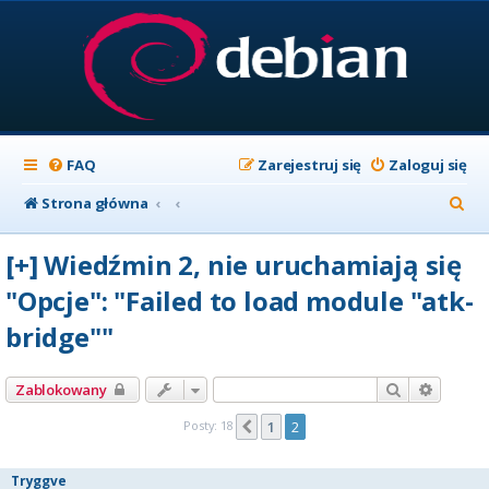
FAQ
Zarejestruj się
Zaloguj się
S
Strona główna
z
[+] Wiedźmin 2, nie uruchamiają się
u
"Opcje": "Failed to load module "atk-
k
bridge""
a
j
Szukaj
Wyszuk
Zablokowany
Posty: 18
1
2
Poprzednia
Tryggve