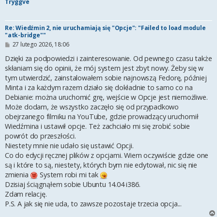
Tryggve
Re: Wiedźmin 2, nie uruchamiają się "Opcje": "Failed to load module
"atk-bridge""
P
27 lutego 2026, 18:06
o
s
Dzięki za podpowiedzi i zainteresowanie. Od pewnego czasu także
t
skłaniam się do opinii, że mój system jest zbyt nowy. Żeby się w
tym utwierdzić, zainstalowałem sobie najnowszą Fedorę, później
Minta i za każdym razem działo się dokładnie to samo co na
Debianie: można uruchomić grę, wejście w Opcje jest niemożliwe.
Może dodam, że wszystko zaczęło się od przypadkowo
obejrzanego filmiku na YouTube, gdzie prowadzący uruchomił
Wiedźmina i ustawił opcje. Też zachciało mi się zrobić sobie
powrót do przeszłości.
Niestety mnie nie udało się ustawić Opcji.
Co do edycji ręcznej plików z opcjami. Wiem oczywiście gdzie one
są i które to są, niestety, których bym nie edytował, nic się nie
zmienia
System robi mi tak
Dzisiaj ściągnąłem sobie Ubuntu 14.04 i386.
Zdam relację.
P.S. A jak się nie uda, to zawsze pozostaje trzecia opcja...