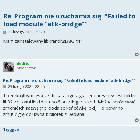
Re: Program nie uruchamia się: "Failed to
load module "atk-bridge""
P
23 lutego 2026, 21:29
o
s
Mam zainstalowany libxrandr2:i386, X11.
t
dedito
Moderator
Re: Program nie uruchamia się: "Failed to load module "atk-bridge""
P
23 lutego 2026, 22:06
o
s
To zerknąłbym jeszcze do katalogu z grą i zobaczył czy jest folder
t
lib32 z plikami libstdc++.so.6 oraz libgcc_s.so.1. Można spróbować
zmienić ich nazwę (np. dodając końcówkę .old). To powinno
zmusić grę do użycia bibliotek z Debiana.
Tryggve