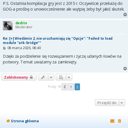
P.S. Ostatnia kompilacja gry jest z 2015 r. Oczywiście przekażę do
GOG-a prośbę o unowocześnienie ale wątpię żeby był jakiś skutek.
dedito
Moderator
Re: [+] Wiedźmin 2, nie uruchamiają się "Opcje": "Failed to load
module "atk-bridge""
P
08 marca 2026, 08:40
o
s
Dzięki za podzielenie się rozwiązaniem i życzę udanych łowów na
t
potwory. Temat uważamy za zamknięty.
Zablokowany
Posty: 18
1
2
Poprzednia
Przejdź do
Strona główna