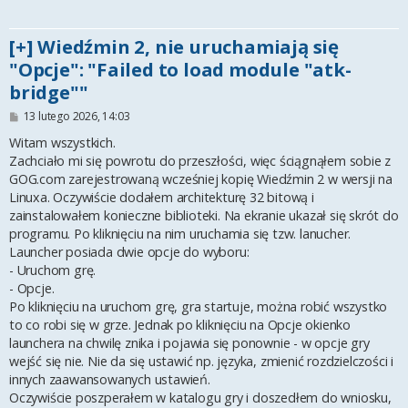
[+] Wiedźmin 2, nie uruchamiają się
"Opcje": "Failed to load module "atk-
bridge""
P
13 lutego 2026, 14:03
o
s
Witam wszystkich.
t
Zachciało mi się powrotu do przeszłości, więc ściągnąłem sobie z
GOG.com zarejestrowaną wcześniej kopię Wiedźmin 2 w wersji na
Linuxa. Oczywiście dodałem architekturę 32 bitową i
zainstalowałem konieczne biblioteki. Na ekranie ukazał się skrót do
programu. Po kliknięciu na nim uruchamia się tzw. lanucher.
Launcher posiada dwie opcje do wyboru:
- Uruchom grę.
- Opcje.
Po kliknięciu na uruchom grę, gra startuje, można robić wszystko
to co robi się w grze. Jednak po kliknięciu na Opcje okienko
launchera na chwilę znika i pojawia się ponownie - w opcje gry
wejść się nie. Nie da się ustawić np. języka, zmienić rozdzielczości i
innych zaawansowanych ustawień.
Oczywiście poszperałem w katalogu gry i doszedłem do wniosku,