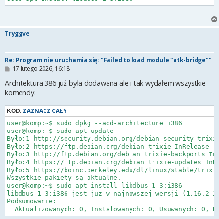
Tryggve
Re: Program nie uruchamia się: "Failed to load module "atk-bridge""
P
17 lutego 2026, 16:18
o
s
Architektura 386 już była dodawana ale i tak wydałem wszystkie
t
komendy:
ZAZNACZ CAŁY
KOD:
user@komp:~$ sudo dpkg --add-architecture i386

user@komp:~$ sudo apt update

Było:1 http://security.debian.org/debian-security trixie
Było:2 https://ftp.debian.org/debian trixie InRelease   
Było:3 http://ftp.debian.org/debian trixie-backports InR
Było:4 https://ftp.debian.org/debian trixie-updates InRe
Było:5 https://boinc.berkeley.edu/dl/linux/stable/trixie
Wszystkie pakiety są aktualne.                        

user@komp:~$ sudo apt install libdbus-1-3:i386

libdbus-1-3:i386 jest już w najnowszej wersji (1.16.2-2)
Podsumowanie:
