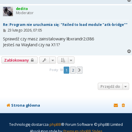
dedito
Moderator
Re: Program nie uruchamia się: "Failed to load module "atk-bridge""
P
23 lutego 2026, 07:05
o
s
Sprawdź czy masz zainstalowany libxrandr2:i386
t
Jesteś na Wayland czy na X11?
Zablokowany
Posty: 18
1
2
Następna
Przejdź do
Strona główna
Technologię dostarcza
phpBB
® Forum Software © phpBB Limited
Absolution style by
Premium phpBB Styles