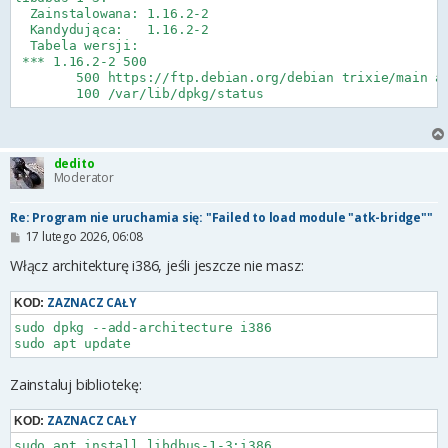
  Zainstalowana: 1.16.2-2

  Kandydująca:   1.16.2-2

  Tabela wersji:

 *** 1.16.2-2 500

        500 https://ftp.debian.org/debian trixie/main am
dedito
Moderator
Re: Program nie uruchamia się: "Failed to load module "atk-bridge""
P
17 lutego 2026, 06:08
o
s
Włącz architekturę i386, jeśli jeszcze nie masz:
t
ZAZNACZ CAŁY
KOD:
sudo dpkg --add-architecture i386

sudo apt update
Zainstaluj bibliotekę:
ZAZNACZ CAŁY
KOD:
sudo apt install libdbus-1-3:i386