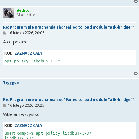
dedito
Moderator
Re: Program nie uruchamia się: "Failed to load module "atk-bridge""
P
16 lutego 2026, 20:06
o
s
A co pokaże
t
ZAZNACZ CAŁY
KOD:
apt policy libdbus-1-3*
Tryggve
Re: Program nie uruchamia się: "Failed to load module "atk-bridge""
P
16 lutego 2026, 23:25
o
s
Wklejam wszystko:
t
ZAZNACZ CAŁY
KOD:
user@komp:~$ apt policy libdbus-1-3*

libdbus-1-3:
