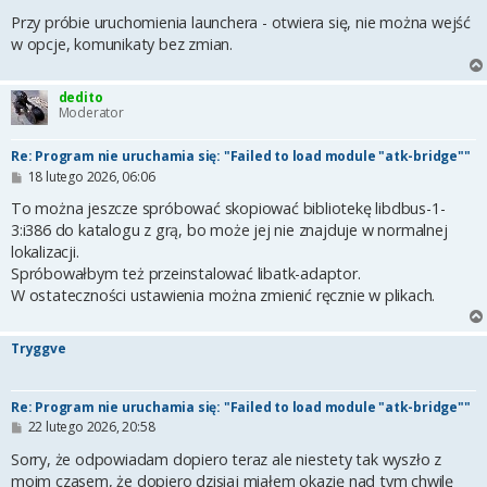
Przy próbie uruchomienia launchera - otwiera się, nie można wejść
w opcje, komunikaty bez zmian.
dedito
Moderator
Re: Program nie uruchamia się: "Failed to load module "atk-bridge""
P
18 lutego 2026, 06:06
o
s
To można jeszcze spróbować skopiować bibliotekę libdbus-1-
t
3:i386 do katalogu z grą, bo może jej nie znajduje w normalnej
lokalizacji.
Spróbowałbym też przeinstalować libatk-adaptor.
W ostateczności ustawienia można zmienić ręcznie w plikach.
Tryggve
Re: Program nie uruchamia się: "Failed to load module "atk-bridge""
P
22 lutego 2026, 20:58
o
s
Sorry, że odpowiadam dopiero teraz ale niestety tak wyszło z
t
moim czasem, że dopiero dzisiaj miałem okazję nad tym chwilę