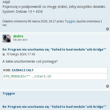
zajął.
Poproszę o podpowiedź co mogę zrobić, żeby wszystko działało:
System: Debian 13 + KDE.
Tryggve
Ostatnio zmieniony 06 marca 2026, 18:17 przez
, łącznie zmieniany 1
raz.
dedito
Moderator
Re: Program nie uruchamia się: "Failed to load module "atk-bridge""
P
15 lutego 2026, 17:43
o
s
A takie uruchomienie coś pomaga?
t
ZAZNACZ CAŁY
KOD:
GTK_MODULES="" ./start.sh
Tryggve
Re: Program nie uruchamia się: "Failed to load module "atk-bridge""