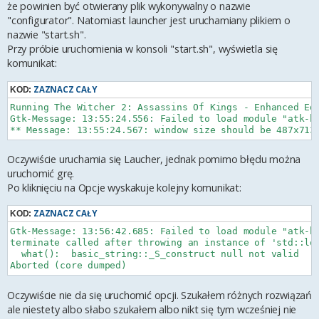
że powinien być otwierany plik wykonywalny o nazwie
"configurator". Natomiast launcher jest uruchamiany plikiem o
nazwie "start.sh".
Przy próbie uruchomienia w konsoli "start.sh", wyświetla się
komunikat:
ZAZNACZ CAŁY
KOD:
Running The Witcher 2: Assassins Of Kings - Enhanced Edi
Gtk-Message: 13:55:24.556: Failed to load module "atk-b
Oczywiście uruchamia się Laucher, jednak pomimo błędu można
uruchomić grę.
Po kliknięciu na Opcje wyskakuje kolejny komunikat:
ZAZNACZ CAŁY
KOD:
Gtk-Message: 13:56:42.685: Failed to load module "atk-b
terminate called after throwing an instance of 'std::log
  what():  basic_string::_S_construct null not valid

Oczywiście nie da się uruchomić opcji. Szukałem różnych rozwiązań
ale niestety albo słabo szukałem albo nikt się tym wcześniej nie