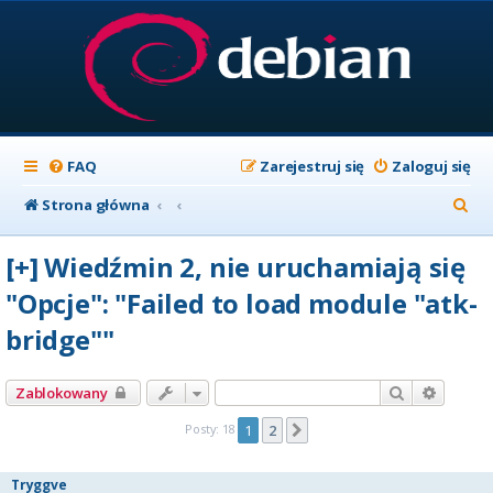
FAQ
Zarejestruj się
Zaloguj się
S
Strona główna
z
[+] Wiedźmin 2, nie uruchamiają się
u
"Opcje": "Failed to load module "atk-
k
bridge""
a
j
Szukaj
Wyszuk
Zablokowany
Posty: 18
1
2
Następna
Tryggve