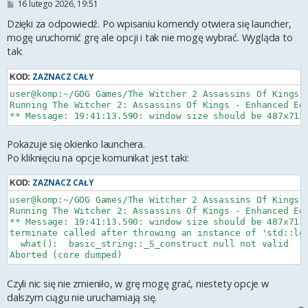
P
16 lutego 2026, 19:51
o
s
Dzięki za odpowiedź. Po wpisaniu komendy otwiera się launcher,
t
mogę uruchomić grę ale opcji i tak nie mogę wybrać. Wygląda to
tak:
ZAZNACZ CAŁY
KOD:
user@komp:~/GOG Games/The Witcher 2 Assassins Of Kings E
Running The Witcher 2: Assassins Of Kings - Enhanced Edi
Pokazuje się okienko launchera.
Po kliknięciu na opcje komunikat jest taki:
ZAZNACZ CAŁY
KOD:
user@komp:~/GOG Games/The Witcher 2 Assassins Of Kings E
Running The Witcher 2: Assassins Of Kings - Enhanced Edi
** Message: 19:41:13.590: window size should be 487x713

terminate called after throwing an instance of 'std::log
  what():  basic_string::_S_construct null not valid

Czyli nic się nie zmieniło, w grę mogę grać, niestety opcje w
dalszym ciągu nie uruchamiają się.