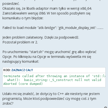
posiedzieć.
Okazało się, że libatk-adaptor mam tylko w wersji x86_64.
Zainstalowałem wersję i386. W ten sposób pozbyłem się
komunikatu o tym błędzie:
Failed to load module "atk-bridge": 'gtk_module_display_init': .........
Jeden problem załatwiony. Dzięki za podpowiedź.
Pozostał problem nr 2.
Po uruchomieniu "start.sh" mogę uruchomić grę albo wybrać
Opcje. Po kliknięciu na Opcje w terminalu wyświetla mi się
następujący komunikat:
ZAZNACZ CAŁY
KOD:
terminate called after throwing an instance of 'std::log
  what():  basic_string::_S_construct null not valid

Udało mi się znaleźć, że dotyczy to C++ ale niestety nie jestem
programistą. Może ktoś podpowiedzieć czy mogę coś z tym
zrobić?