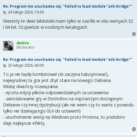
Re: Program nie uruchamia się: "Failed to load module "atk-bridge""
P
24 lutego 2026, 19:36
o
s
Niestety te dwie biblioteki mam tylko w /usr/lib w obu wersjach 32
t
i 64 bit. Oczywiście w osobnych katalogach
dedito
Moderator
Re: Program nie uruchamia się: "Failed to load module "atk-bridge""
P
25 lutego 2026, 06:00
o
s
To ja nie będę kombinował (AI zaczyna halucynować),
t
najwyraźniej ta gra jest zbyt stara na nowego Debiana.
Widzę dwa/trzy rozwiązania:
- ręczna edycji plików odpowiedzialnych za ustawienia
- zainstalowanie gry w DistroBox na najstarszym dostępnym
Debianie czy innej dystrybucji (ale nie wiem czy to warte z powodu
tylko nie działającego GUI do ustawień)
- uruchomienie wersji na Windows przez Protona, to podobno
daje najlepsze efekty.