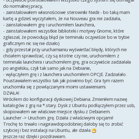
do normalnej pracy,
- zainstalowałem własnościowe sterowniki Nvidii - bo taką mam
kartę a gdzieś wyczytałem, że na Nouveau gra nie zadziała,
- zainstalowałem grę i uruchomiłem launchera,
- zainstalowałem wszystkie biblioteki i motywy Gnome, które
zgłaszał, że powodują błąd (w terminalu oczywiście bo w trybie
graficznym nic się nie działo)
- gdy przestał przy uruchamianiu wyświetlać błędy, których nie
chciałem sprawdzać, czy są istotne czy nie, uruchomiłem z
terminala launchera i uruchomiłem grę, gra oczywiście zadziałała
po angielsku, czyli tak samo jak na Debianie,
- wyłączyłem grę i z launchera uruchomiłem OPCJE. Zadziałało.
Poustawiałem wszystko tak jak powinno być. Gra tym razem
uruchomiła się z powłączanymi moimi ustawieniami.
DZIAŁA!
Wróciłem do konfiguracji dyskowej Debiana. Zmieniłem nazwę
katalogów z grą na *.stary. Dysk z Ubuntu podłączyłem przez usb,
skopiowałem we właściwe miejsce dysku z Debianem.
Launcher -> Uruchom grę. Działa z właściwymi opcjami!
Trochę to trwało i najprawdopodobniej dałoby się to zrobić
szybciej i bez instalacji na Ubuntu, ale działa
Jeszcze raz dzięki i pozdrawiam.