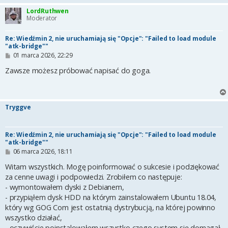
LordRuthwen
Moderator
Re: Wiedźmin 2, nie uruchamiają się "Opcje": "Failed to load module
"atk-bridge""
P
01 marca 2026, 22:29
o
s
Zawsze możesz próbować napisać do goga.
t
Tryggve
Re: Wiedźmin 2, nie uruchamiają się "Opcje": "Failed to load module
"atk-bridge""
P
06 marca 2026, 18:11
o
s
Witam wszystkich. Mogę poinformować o sukcesie i podziękować
t
za cenne uwagi i podpowiedzi. Zrobiłem co następuje:
- wymontowałem dyski z Debianem,
- przypiąłem dysk HDD na którym zainstalowałem Ubuntu 18.04,
który wg GOG Com jest ostatnią dystrybucją, na której powinno
wszystko działać,
- oczywiście poinstalowałem wszystko czego system się domagał