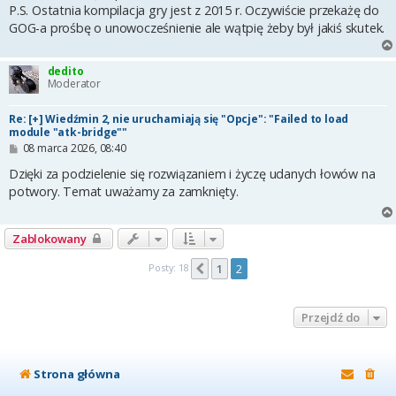
P.S. Ostatnia kompilacja gry jest z 2015 r. Oczywiście przekażę do
GOG-a prośbę o unowocześnienie ale wątpię żeby był jakiś skutek.
dedito
Moderator
Re: [+] Wiedźmin 2, nie uruchamiają się "Opcje": "Failed to load
module "atk-bridge""
P
08 marca 2026, 08:40
o
s
Dzięki za podzielenie się rozwiązaniem i życzę udanych łowów na
t
potwory. Temat uważamy za zamknięty.
Zablokowany
Posty: 18
1
2
Poprzednia
Przejdź do
Strona główna