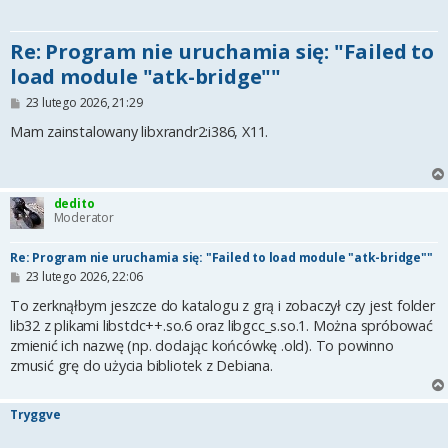
Re: Program nie uruchamia się: "Failed to
load module "atk-bridge""
P
23 lutego 2026, 21:29
o
s
Mam zainstalowany libxrandr2:i386, X11.
t
dedito
Moderator
Re: Program nie uruchamia się: "Failed to load module "atk-bridge""
P
23 lutego 2026, 22:06
o
s
To zerknąłbym jeszcze do katalogu z grą i zobaczył czy jest folder
t
lib32 z plikami libstdc++.so.6 oraz libgcc_s.so.1. Można spróbować
zmienić ich nazwę (np. dodając końcówkę .old). To powinno
zmusić grę do użycia bibliotek z Debiana.
Tryggve