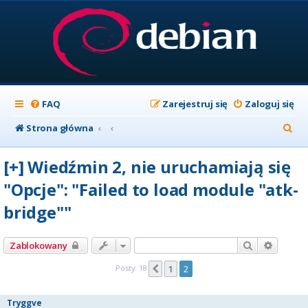
FAQ
Zarejestruj się
Zaloguj się
S
Strona główna
z
[+] Wiedźmin 2, nie uruchamiają się
u
"Opcje": "Failed to load module "atk-
k
bridge""
a
j
Szukaj
Wyszuk
Zablokowany
Posty: 18
1
2
Poprzednia
Tryggve