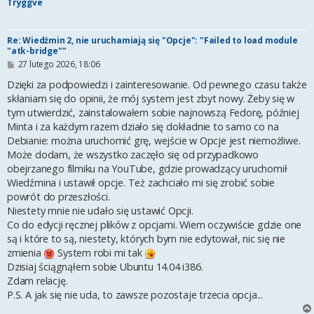
Tryggve
Re: Wiedźmin 2, nie uruchamiają się "Opcje": "Failed to load module
"atk-bridge""
P
27 lutego 2026, 18:06
o
s
Dzięki za podpowiedzi i zainteresowanie. Od pewnego czasu także
t
skłaniam się do opinii, że mój system jest zbyt nowy. Żeby się w
tym utwierdzić, zainstalowałem sobie najnowszą Fedorę, później
Minta i za każdym razem działo się dokładnie to samo co na
Debianie: można uruchomić grę, wejście w Opcje jest niemożliwe.
Może dodam, że wszystko zaczęło się od przypadkowo
obejrzanego filmiku na YouTube, gdzie prowadzący uruchomił
Wiedźmina i ustawił opcje. Też zachciało mi się zrobić sobie
powrót do przeszłości.
Niestety mnie nie udało się ustawić Opcji.
Co do edycji ręcznej plików z opcjami. Wiem oczywiście gdzie one
są i które to są, niestety, których bym nie edytował, nic się nie
zmienia
System robi mi tak
Dzisiaj ściągnąłem sobie Ubuntu 14.04 i386.
Zdam relację.
P.S. A jak się nie uda, to zawsze pozostaje trzecia opcja...