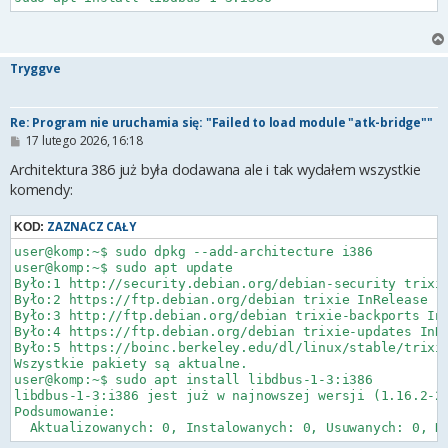
Tryggve
Re: Program nie uruchamia się: "Failed to load module "atk-bridge""
P
17 lutego 2026, 16:18
o
s
Architektura 386 już była dodawana ale i tak wydałem wszystkie
t
komendy:
ZAZNACZ CAŁY
KOD:
user@komp:~$ sudo dpkg --add-architecture i386

user@komp:~$ sudo apt update

Było:1 http://security.debian.org/debian-security trixie
Było:2 https://ftp.debian.org/debian trixie InRelease   
Było:3 http://ftp.debian.org/debian trixie-backports InR
Było:4 https://ftp.debian.org/debian trixie-updates InRe
Było:5 https://boinc.berkeley.edu/dl/linux/stable/trixie
Wszystkie pakiety są aktualne.                        

user@komp:~$ sudo apt install libdbus-1-3:i386

libdbus-1-3:i386 jest już w najnowszej wersji (1.16.2-2)
Podsumowanie:
