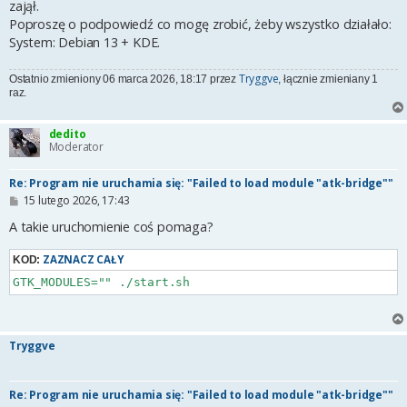
zajął.
Poproszę o podpowiedź co mogę zrobić, żeby wszystko działało:
System: Debian 13 + KDE.
Tryggve
Ostatnio zmieniony 06 marca 2026, 18:17 przez
, łącznie zmieniany 1
raz.
dedito
Moderator
Re: Program nie uruchamia się: "Failed to load module "atk-bridge""
P
15 lutego 2026, 17:43
o
s
A takie uruchomienie coś pomaga?
t
ZAZNACZ CAŁY
KOD:
GTK_MODULES="" ./start.sh
Tryggve
Re: Program nie uruchamia się: "Failed to load module "atk-bridge""