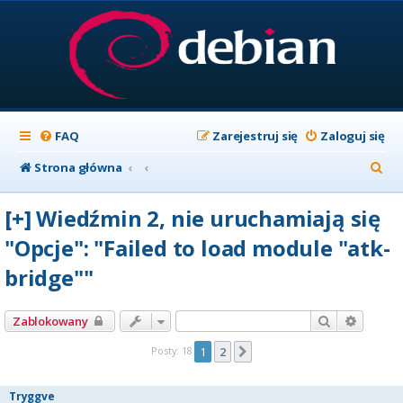
FAQ
Zarejestruj się
Zaloguj się
S
Strona główna
z
[+] Wiedźmin 2, nie uruchamiają się
u
"Opcje": "Failed to load module "atk-
k
bridge""
a
j
Szukaj
Wyszuk
Zablokowany
Posty: 18
1
2
Następna
Tryggve