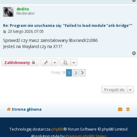
dedito
Moderator
Re: Program nie uruchamia się: "Failed to load module "atk-bridge""
P
23 lutego 2026, 07:05
o
s
Sprawdź czy masz zainstalowany libxrandr2:i386
t
Jesteś na Wayland czy na X11?
Zablokowany
Posty: 18
1
2
Następna
Przejdź do
Strona główna
Technologię dostarcza
phpBB
® Forum Software © phpBB Limited
Absolution style by
Premium phpBB Styles