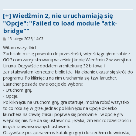
[+] Wiedźmin 2, nie uruchamiają się
"Opcje": "Failed to load module "atk-
bridge""
P
13 lutego 2026, 14:03
o
s
Witam wszystkich.
t
Zachciało mi się powrotu do przeszłości, więc ściągnąłem sobie z
GOG.com zarejestrowaną wcześniej kopię Wiedźmin 2 w wersji na
Linuxa. Oczywiście dodałem architekturę 32 bitową i
zainstalowałem konieczne biblioteki. Na ekranie ukazał się skrót do
programu. Po kliknięciu na nim uruchamia się tzw. lanucher.
Launcher posiada dwie opcje do wyboru:
- Uruchom grę.
- Opcje.
Po kliknięciu na uruchom grę, gra startuje, można robić wszystko
to co robi się w grze. Jednak po kliknięciu na Opcje okienko
launchera na chwilę znika i pojawia się ponownie - w opcje gry
wejść się nie. Nie da się ustawić np. języka, zmienić rozdzielczości i
innych zaawansowanych ustawień.
Oczywiście poszperałem w katalogu gry i doszedłem do wniosku,