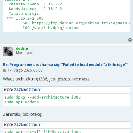
  Zainstalowana: 1.16.2-2

  Kandydująca:   1.16.2-2

  Tabela wersji:

 *** 1.16.2-2 500

        500 https://ftp.debian.org/debian trixie/main am
dedito
Moderator
Re: Program nie uruchamia się: "Failed to load module "atk-bridge""
P
17 lutego 2026, 06:08
o
s
Włącz architekturę i386, jeśli jeszcze nie masz:
t
ZAZNACZ CAŁY
KOD:
sudo dpkg --add-architecture i386

sudo apt update
Zainstaluj bibliotekę:
ZAZNACZ CAŁY
KOD:
sudo apt install libdbus-1-3:i386