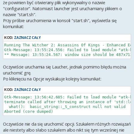
że powinien być otwierany plik wykonywalny o nazwie
"configurator". Natomiast launcher jest uruchamiany plikiem o
nazwie "start.sh".
Przy próbie uruchomienia w konsoli "start.sh", wyświetla się
komunikat:
ZAZNACZ CAŁY
KOD:
Running The Witcher 2: Assassins Of Kings - Enhanced Edi
Gtk-Message: 13:55:24.556: Failed to load module "atk-b
Oczywiście uruchamia się Laucher, jednak pomimo błędu można
uruchomić grę.
Po kliknięciu na Opcje wyskakuje kolejny komunikat:
ZAZNACZ CAŁY
KOD:
Gtk-Message: 13:56:42.685: Failed to load module "atk-b
terminate called after throwing an instance of 'std::log
  what():  basic_string::_S_construct null not valid

Oczywiście nie da się uruchomić opcji. Szukałem różnych rozwiązań
ale niestety albo słabo szukałem albo nikt się tym wcześniej nie