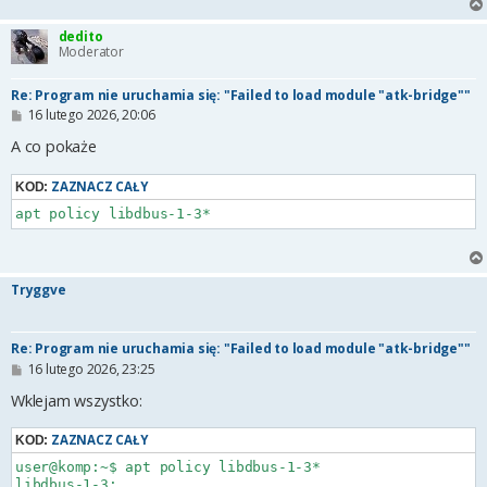
dedito
Moderator
Re: Program nie uruchamia się: "Failed to load module "atk-bridge""
P
16 lutego 2026, 20:06
o
s
A co pokaże
t
ZAZNACZ CAŁY
KOD:
apt policy libdbus-1-3*
Tryggve
Re: Program nie uruchamia się: "Failed to load module "atk-bridge""
P
16 lutego 2026, 23:25
o
s
Wklejam wszystko:
t
ZAZNACZ CAŁY
KOD:
user@komp:~$ apt policy libdbus-1-3*

libdbus-1-3:
