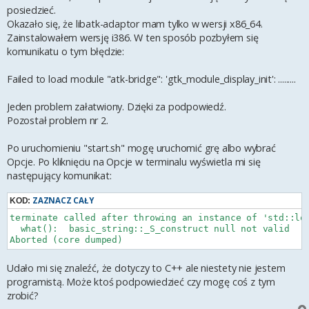
posiedzieć.
Okazało się, że libatk-adaptor mam tylko w wersji x86_64.
Zainstalowałem wersję i386. W ten sposób pozbyłem się
komunikatu o tym błędzie:
Failed to load module "atk-bridge": 'gtk_module_display_init': .........
Jeden problem załatwiony. Dzięki za podpowiedź.
Pozostał problem nr 2.
Po uruchomieniu "start.sh" mogę uruchomić grę albo wybrać
Opcje. Po kliknięciu na Opcje w terminalu wyświetla mi się
następujący komunikat:
ZAZNACZ CAŁY
KOD:
terminate called after throwing an instance of 'std::log
  what():  basic_string::_S_construct null not valid

Udało mi się znaleźć, że dotyczy to C++ ale niestety nie jestem
programistą. Może ktoś podpowiedzieć czy mogę coś z tym
zrobić?