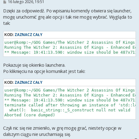
P
16 lutego 2026, 19:51
o
s
Dzięki za odpowiedź. Po wpisaniu komendy otwiera się launcher,
t
mogę uruchomić grę ale opcji i tak nie mogę wybrać. Wygląda to
tak:
ZAZNACZ CAŁY
KOD:
user@komp:~/GOG Games/The Witcher 2 Assassins Of Kings E
Running The Witcher 2: Assassins Of Kings - Enhanced Edi
Pokazuje się okienko launchera.
Po kliknięciu na opcje komunikat jest taki:
ZAZNACZ CAŁY
KOD:
user@komp:~/GOG Games/The Witcher 2 Assassins Of Kings E
Running The Witcher 2: Assassins Of Kings - Enhanced Edi
** Message: 19:41:13.590: window size should be 487x713

terminate called after throwing an instance of 'std::log
  what():  basic_string::_S_construct null not valid

Czyli nic się nie zmieniło, w grę mogę grać, niestety opcje w
dalszym ciągu nie uruchamiają się.