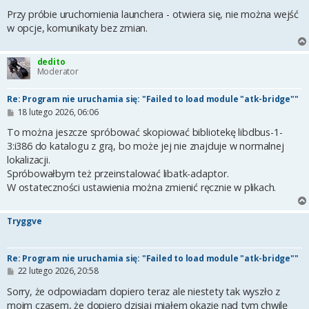
Przy próbie uruchomienia launchera - otwiera się, nie można wejść
w opcje, komunikaty bez zmian.
dedito
Moderator
Re: Program nie uruchamia się: "Failed to load module "atk-bridge""
P
18 lutego 2026, 06:06
o
s
To można jeszcze spróbować skopiować bibliotekę libdbus-1-
t
3:i386 do katalogu z grą, bo może jej nie znajduje w normalnej
lokalizacji.
Spróbowałbym też przeinstalować libatk-adaptor.
W ostateczności ustawienia można zmienić ręcznie w plikach.
Tryggve
Re: Program nie uruchamia się: "Failed to load module "atk-bridge""
P
22 lutego 2026, 20:58
o
s
Sorry, że odpowiadam dopiero teraz ale niestety tak wyszło z
t
moim czasem, że dopiero dzisiaj miałem okazję nad tym chwilę