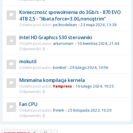
Konieczność spowolnienia do 3Gb/s - 870 EVO
4TB 2,5 - "libata.force=3.0G,noncqtrim"
Ostatni post autor:
pe3nodebian
«
23 maja 2024, 13:39
Intel HD Graphics 530 sterowniki
Ostatni post autor:
arturromarr
«
10 kwietnia 2024, 21:44
Odpowiedzi:
2
mokutil
Ostatni post autor:
bombel
«
29 lutego 2024, 10:56
Minimalna kompilacja kernela
Ostatni post autor:
Yampress
«
16 lutego 2024, 19:25
Odpowiedzi:
2
Fan CPU
Ostatni post autor:
fnmirk
«
25 listopada 2023, 10:20
Odpowiedzi:
2