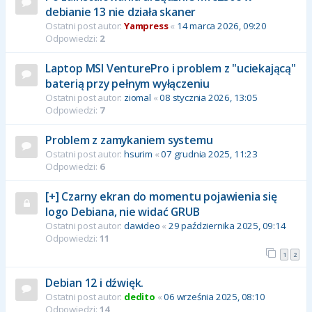
debianie 13 nie działa skaner
Ostatni post autor:
Yampress
«
14 marca 2026, 09:20
Odpowiedzi:
2
Laptop MSI VenturePro i problem z "uciekającą"
baterią przy pełnym wyłączeniu
Ostatni post autor:
ziomal
«
08 stycznia 2026, 13:05
Odpowiedzi:
7
Problem z zamykaniem systemu
Ostatni post autor:
hsurim
«
07 grudnia 2025, 11:23
Odpowiedzi:
6
[+] Czarny ekran do momentu pojawienia się
logo Debiana, nie widać GRUB
Ostatni post autor:
dawideo
«
29 października 2025, 09:14
Odpowiedzi:
11
1
2
Debian 12 i dźwięk.
Ostatni post autor:
dedito
«
06 września 2025, 08:10
Odpowiedzi:
14