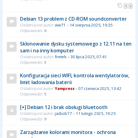
1
2
Debian 13 problem z CD-ROM soundconverter
Ostatni post autor:
ww71
«
14 sierpnia 2025, 19:35
Odpowiedzi:
6
Sklonowanie dysku systemowego z 12.11 na ten
sam i na inny komputer
Ostatni post autor:
fnmirk
«
30 lipca 2025, 07:41
Odpowiedzi:
5
Konfiguracja sieci WIFI, kontrola wentylatorów,
limit ładowania baterii
Ostatni post autor:
Yampress
«
07 czerwca 2025, 13:42
Odpowiedzi:
5
[+] Debian 12 i brak obsługi bluetooth
Ostatni post autor:
jacbob77
«
11 lutego 2025, 19:25
Odpowiedzi:
9
Zarządzanie kolorami monitora - ochrona