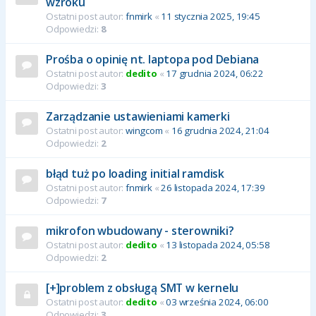
wzroku
Ostatni post autor:
fnmirk
«
11 stycznia 2025, 19:45
Odpowiedzi:
8
Prośba o opinię nt. laptopa pod Debiana
Ostatni post autor:
dedito
«
17 grudnia 2024, 06:22
Odpowiedzi:
3
Zarządzanie ustawieniami kamerki
Ostatni post autor:
wingcom
«
16 grudnia 2024, 21:04
Odpowiedzi:
2
błąd tuż po loading initial ramdisk
Ostatni post autor:
fnmirk
«
26 listopada 2024, 17:39
Odpowiedzi:
7
mikrofon wbudowany - sterowniki?
Ostatni post autor:
dedito
«
13 listopada 2024, 05:58
Odpowiedzi:
2
[+]problem z obsługą SMT w kernelu
Ostatni post autor:
dedito
«
03 września 2024, 06:00
Odpowiedzi:
3