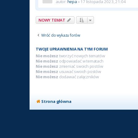
autor:
hepa
» 17 listopada 2023, 21:04
NOWY TEMAT
Wróć do wykazu forów
TWOJE UPRAWNIENIA NA TYM FORUM
Nie możesz
tworzyć nowych tematów
Nie możesz
odpowiadać w tematach
Nie możesz
zmieniać swoich postów
Nie możesz
usuwać swoich postów
Nie możesz
dodawać załączników
Strona główna