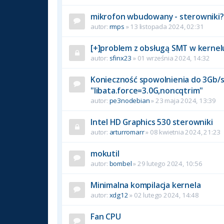
mikrofon wbudowany - sterowniki?
autor:
rmps
» 13 listopada 2024, 02:31
[+]problem z obsługą SMT w kernel
autor:
sfinx23
» 01 września 2024, 14:32
Konieczność spowolnienia do 3Gb/s 
"libata.force=3.0G,noncqtrim"
autor:
pe3nodebian
» 23 maja 2024, 13:39
Intel HD Graphics 530 sterowniki
autor:
arturromarr
» 08 kwietnia 2024, 21:23
mokutil
autor:
bombel
» 29 lutego 2024, 10:56
Minimalna kompilacja kernela
autor:
xdg12
» 02 lutego 2024, 14:48
Fan CPU