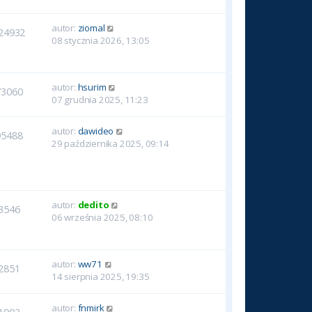
autor:
ziomal
24932
08 stycznia 2026, 13:05
autor:
hsurim
73060
07 grudnia 2025, 11:23
autor:
dawideo
95488
29 października 2025, 09:14
autor:
dedito
3546
06 września 2025, 08:10
autor:
ww71
2851
14 sierpnia 2025, 19:35
autor:
fnmirk