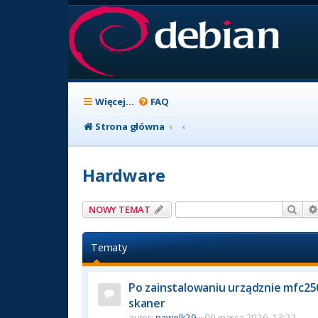
Więcej…
FAQ
Strona główna
Hardware
Szuk
NOWY TEMAT
Tematy
Po zainstalowaniu urządznie mfc250
skaner
autor:
pawelk29
» 09 marca 2026, 13:22