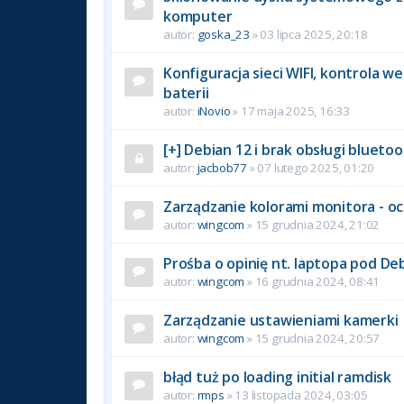
komputer
autor:
goska_23
» 03 lipca 2025, 20:18
Konfiguracja sieci WIFI, kontrola w
baterii
autor:
iNovio
» 17 maja 2025, 16:33
[+] Debian 12 i brak obsługi blueto
autor:
jacbob77
» 07 lutego 2025, 01:20
Zarządzanie kolorami monitora - o
autor:
wingcom
» 15 grudnia 2024, 21:02
Prośba o opinię nt. laptopa pod De
autor:
wingcom
» 16 grudnia 2024, 08:41
Zarządzanie ustawieniami kamerki
autor:
wingcom
» 15 grudnia 2024, 20:57
błąd tuż po loading initial ramdisk
autor:
rmps
» 13 listopada 2024, 03:05