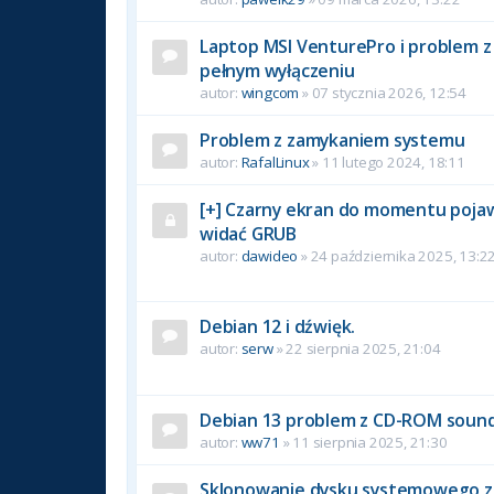
Laptop MSI VenturePro i problem z 
pełnym wyłączeniu
autor:
wingcom
» 07 stycznia 2026, 12:54
Problem z zamykaniem systemu
autor:
RafalLinux
» 11 lutego 2024, 18:11
[+] Czarny ekran do momentu pojawi
widać GRUB
autor:
dawideo
» 24 października 2025, 13:2
Debian 12 i dźwięk.
autor:
serw
» 22 sierpnia 2025, 21:04
Debian 13 problem z CD-ROM soun
autor:
ww71
» 11 sierpnia 2025, 21:30
Sklonowanie dysku systemowego z 1