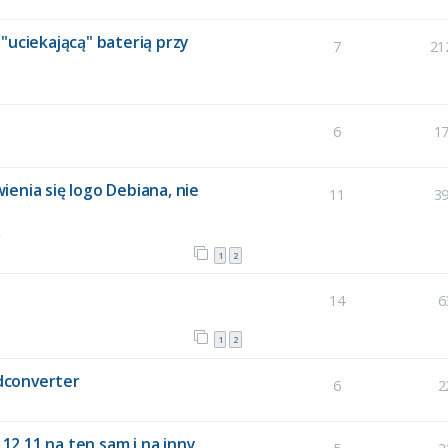
"uciekającą" baterią przy
7
21
6
1
enia się logo Debiana, nie
11
3
2
1
2
14
6
1
2
dconverter
6
2
2.11 na ten sam i na inny