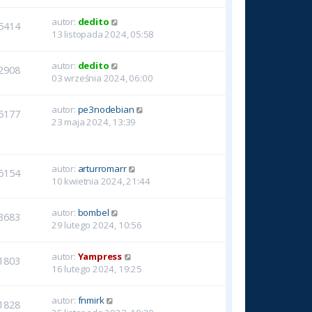
autor:
dedito
5414
13 listopada 2024, 05:58
autor:
dedito
2908
03 września 2024, 06:00
autor:
pe3nodebian
5177
23 maja 2024, 13:39
autor:
arturromarr
5154
10 kwietnia 2024, 21:44
autor:
bombel
3683
29 lutego 2024, 10:56
autor:
Yampress
1803
16 lutego 2024, 19:25
autor:
fnmirk
1828