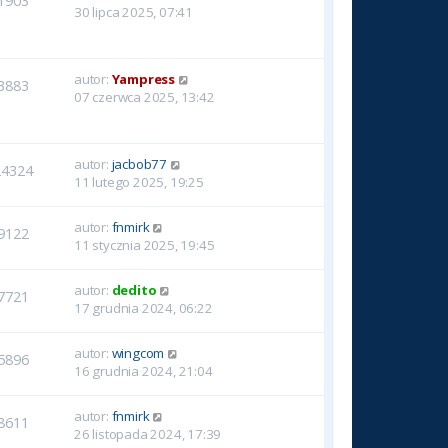
1903
30 lipca 2025, 07:41
autor:
Yampress
3883
07 czerwca 2025, 13:42
autor:
jacbob77
24324
11 lutego 2025, 19:25
autor:
fnmirk
9122
11 stycznia 2025, 19:45
autor:
dedito
7721
17 grudnia 2024, 06:22
autor:
wingcom
5896
16 grudnia 2024, 21:04
autor:
fnmirk
8611
26 listopada 2024, 17:39