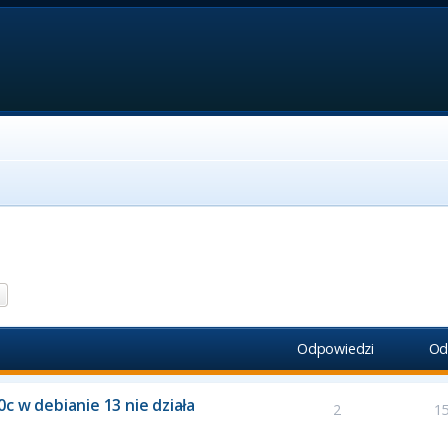
aj
Wyszukiwanie zaawansowane
Odpowiedzi
Od
c w debianie 13 nie działa
2
1