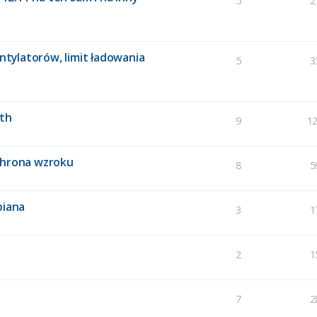
5
2
entylatorów, limit ładowania
5
3
oth
9
1
chrona wzroku
8
5
biana
3
1
2
1
7
2