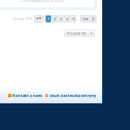
25 listopada 2023, 10:20
Strona
1
z
154
Tematy: 3061
1
2
3
4
5
154
Następna
…
Przejdź do
Kontakt z nami
Usuń ciasteczka witryny