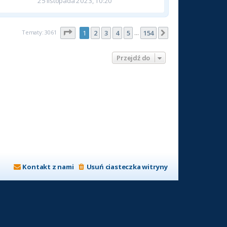
25 listopada 2023, 10:20
Strona
1
z
154
Tematy: 3061
1
2
3
4
5
154
Następna
…
Przejdź do
Kontakt z nami
Usuń ciasteczka witryny