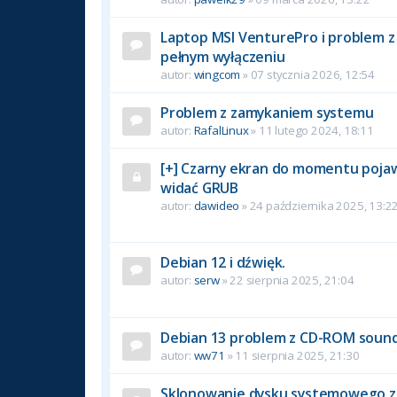
Laptop MSI VenturePro i problem z 
pełnym wyłączeniu
autor:
wingcom
» 07 stycznia 2026, 12:54
Problem z zamykaniem systemu
autor:
RafalLinux
» 11 lutego 2024, 18:11
[+] Czarny ekran do momentu pojawi
widać GRUB
autor:
dawideo
» 24 października 2025, 13:2
Debian 12 i dźwięk.
autor:
serw
» 22 sierpnia 2025, 21:04
Debian 13 problem z CD-ROM soun
autor:
ww71
» 11 sierpnia 2025, 21:30
Sklonowanie dysku systemowego z 1