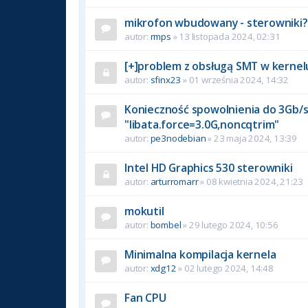
mikrofon wbudowany - sterowniki?
autor:
rmps
» 13 listopada 2024, 02:31
[+]problem z obsługą SMT w kernel
autor:
sfinx23
» 01 września 2024, 14:32
Konieczność spowolnienia do 3Gb/s 
"libata.force=3.0G,noncqtrim"
autor:
pe3nodebian
» 23 maja 2024, 13:39
Intel HD Graphics 530 sterowniki
autor:
arturromarr
» 08 kwietnia 2024, 21:23
mokutil
autor:
bombel
» 29 lutego 2024, 10:56
Minimalna kompilacja kernela
autor:
xdg12
» 02 lutego 2024, 14:48
Fan CPU