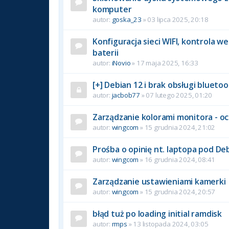
komputer
autor:
goska_23
» 03 lipca 2025, 20:18
Konfiguracja sieci WIFI, kontrola w
baterii
autor:
iNovio
» 17 maja 2025, 16:33
[+] Debian 12 i brak obsługi blueto
autor:
jacbob77
» 07 lutego 2025, 01:20
Zarządzanie kolorami monitora - o
autor:
wingcom
» 15 grudnia 2024, 21:02
Prośba o opinię nt. laptopa pod De
autor:
wingcom
» 16 grudnia 2024, 08:41
Zarządzanie ustawieniami kamerki
autor:
wingcom
» 15 grudnia 2024, 20:57
błąd tuż po loading initial ramdisk
autor:
rmps
» 13 listopada 2024, 03:05