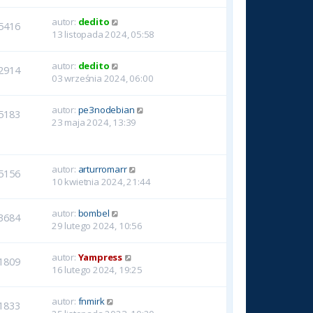
autor:
dedito
5416
13 listopada 2024, 05:58
autor:
dedito
2914
03 września 2024, 06:00
autor:
pe3nodebian
5183
23 maja 2024, 13:39
autor:
arturromarr
5156
10 kwietnia 2024, 21:44
autor:
bombel
3684
29 lutego 2024, 10:56
autor:
Yampress
1809
16 lutego 2024, 19:25
autor:
fnmirk
1833