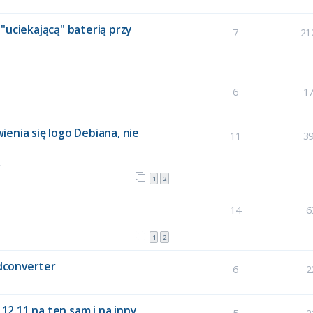
"uciekającą" baterią przy
7
21
6
1
enia się logo Debiana, nie
11
3
2
1
2
14
6
1
2
dconverter
6
2
2.11 na ten sam i na inny