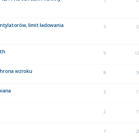
5
2
entylatorów, limit ładowania
5
3
oth
9
1
chrona wzroku
8
5
biana
3
1
2
1
7
2