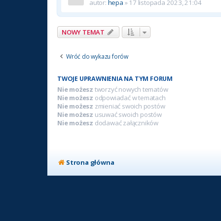
autor:
hepa
» 17 listopada 2023, 21:04
NOWY TEMAT
Wróć do wykazu forów
TWOJE UPRAWNIENIA NA TYM FORUM
Nie możesz
tworzyć nowych tematów
Nie możesz
odpowiadać w tematach
Nie możesz
zmieniać swoich postów
Nie możesz
usuwać swoich postów
Nie możesz
dodawać załączników
Strona główna