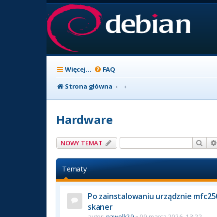
Więcej…
FAQ
Strona główna
Hardware
Szuk
NOWY TEMAT
Tematy
Po zainstalowaniu urządznie mfc250
skaner
autor:
pawelk29
» 09 marca 2026, 13:22