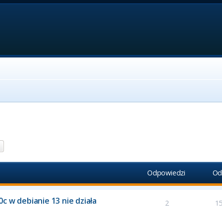
aj
Wyszukiwanie zaawansowane
Odpowiedzi
Od
c w debianie 13 nie działa
2
1