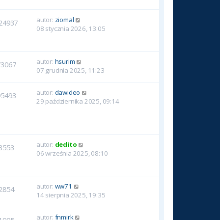
autor:
ziomal
24937
08 stycznia 2026, 13:05
autor:
hsurim
73067
07 grudnia 2025, 11:23
autor:
dawideo
95493
29 października 2025, 09:14
autor:
dedito
3553
06 września 2025, 08:10
autor:
ww71
2854
14 sierpnia 2025, 19:35
autor:
fnmirk