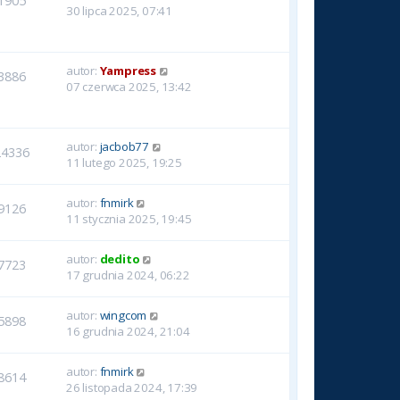
1905
30 lipca 2025, 07:41
autor:
Yampress
3886
07 czerwca 2025, 13:42
autor:
jacbob77
24336
11 lutego 2025, 19:25
autor:
fnmirk
9126
11 stycznia 2025, 19:45
autor:
dedito
7723
17 grudnia 2024, 06:22
autor:
wingcom
5898
16 grudnia 2024, 21:04
autor:
fnmirk
8614
26 listopada 2024, 17:39