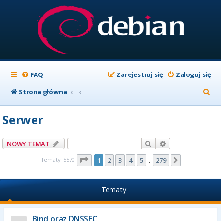
FAQ
Zarejestruj się
Zaloguj się
S
Strona główna
z
Serwer
u
k
Szukaj
Wyszukiwanie z
NOWY TEMAT
a
Strona
1
z
279
Tematy: 5570
1
2
3
4
5
279
Następna
…
j
Tematy
Bind oraz DNSSEC