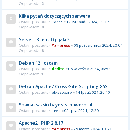
Odpowiedzi:
2
Kilka pytań dotyczących serwera
Ostatni post autor:
iraz75
«
12 listopada 2024, 10:17
Odpowiedzi:
4
Server i Klient ftp jaki ?
Ostatni post autor:
Yampress
«
08 października 2024, 20:04
Odpowiedzi:
8
Debian 12 i oscam
Ostatni post autor:
dedito
«
06 września 2024, 06:53
Odpowiedzi:
1
Debian Apache2 Cross-Site Scripting XSS
Ostatni post autor:
elviszoparo
«
14 lipca 2024, 20:40
Spamassassin bayes_stopword_pl
Ostatni post autor:
jureq
«
03 lipca 2024, 12:20
Apache2 i PHP 2,8,17
Ostatni post autor:
Yampress
«
29 marca 2024, 10:53