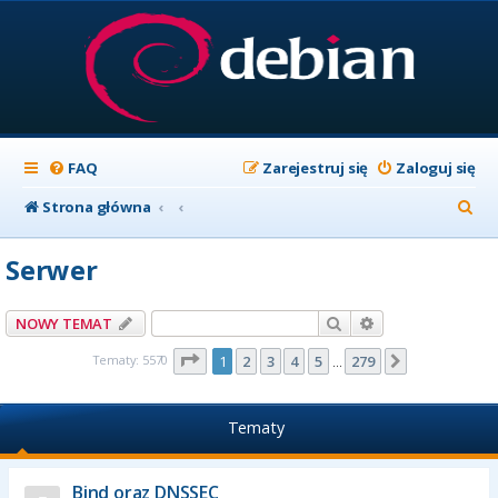
FAQ
Zarejestruj się
Zaloguj się
S
Strona główna
z
Serwer
u
k
Szukaj
Wyszukiwanie z
NOWY TEMAT
a
Strona
1
z
279
Tematy: 5570
1
2
3
4
5
279
Następna
…
j
Tematy
Bind oraz DNSSEC