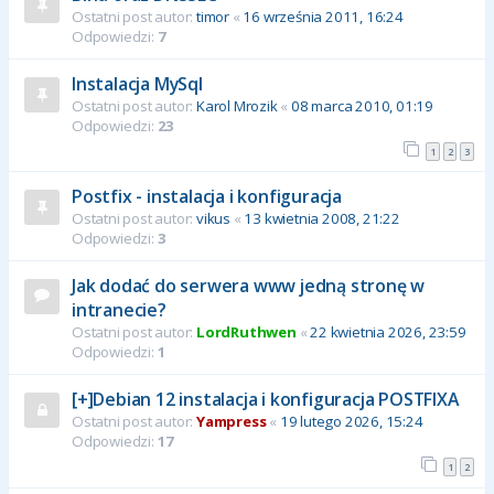
Ostatni post autor:
timor
«
16 września 2011, 16:24
Odpowiedzi:
7
Instalacja MySql
Ostatni post autor:
Karol Mrozik
«
08 marca 2010, 01:19
Odpowiedzi:
23
1
2
3
Postfix - instalacja i konfiguracja
Ostatni post autor:
vikus
«
13 kwietnia 2008, 21:22
Odpowiedzi:
3
Jak dodać do serwera www jedną stronę w
intranecie?
Ostatni post autor:
LordRuthwen
«
22 kwietnia 2026, 23:59
Odpowiedzi:
1
[+]Debian 12 instalacja i konfiguracja POSTFIXA
Ostatni post autor:
Yampress
«
19 lutego 2026, 15:24
Odpowiedzi:
17
1
2