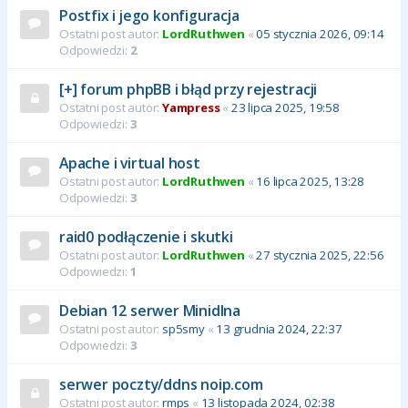
Postfix i jego konfiguracja
Ostatni post autor:
LordRuthwen
«
05 stycznia 2026, 09:14
Odpowiedzi:
2
[+] forum phpBB i błąd przy rejestracji
Ostatni post autor:
Yampress
«
23 lipca 2025, 19:58
Odpowiedzi:
3
Apache i virtual host
Ostatni post autor:
LordRuthwen
«
16 lipca 2025, 13:28
Odpowiedzi:
3
raid0 podłączenie i skutki
Ostatni post autor:
LordRuthwen
«
27 stycznia 2025, 22:56
Odpowiedzi:
1
Debian 12 serwer Minidlna
Ostatni post autor:
sp5smy
«
13 grudnia 2024, 22:37
Odpowiedzi:
3
serwer poczty/ddns noip.com
Ostatni post autor:
rmps
«
13 listopada 2024, 02:38