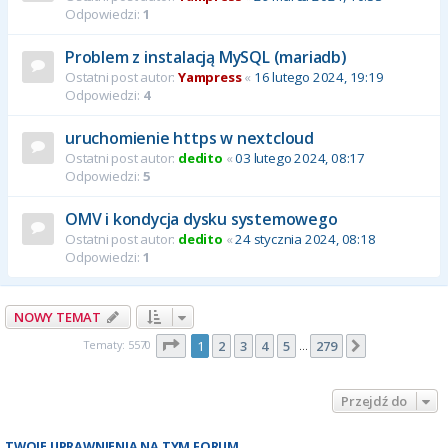
Odpowiedzi:
1
Problem z instalacją MySQL (mariadb)
Ostatni post autor:
Yampress
«
16 lutego 2024, 19:19
Odpowiedzi:
4
uruchomienie https w nextcloud
Ostatni post autor:
dedito
«
03 lutego 2024, 08:17
Odpowiedzi:
5
OMV i kondycja dysku systemowego
Ostatni post autor:
dedito
«
24 stycznia 2024, 08:18
Odpowiedzi:
1
NOWY TEMAT
Strona
1
z
279
Tematy: 5570
1
2
3
4
5
279
Następna
…
Przejdź do
TWOJE UPRAWNIENIA NA TYM FORUM