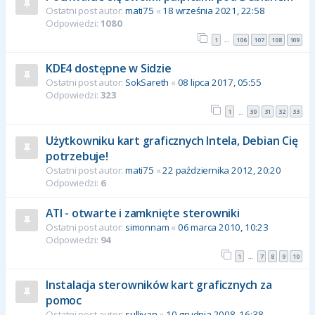
Ostatni post autor:
mati75
«
18 września 2021, 22:58
Odpowiedzi:
1080
1
106
107
108
109
…
KDE4 dostępne w Sidzie
Ostatni post autor:
SokSareth
«
08 lipca 2017, 05:55
Odpowiedzi:
323
1
30
31
32
33
…
Użytkowniku kart graficznych Intela, Debian Cię
potrzebuje!
Ostatni post autor:
mati75
«
22 października 2012, 20:20
Odpowiedzi:
6
ATI - otwarte i zamknięte sterowniki
Ostatni post autor:
simonnam
«
06 marca 2010, 10:23
Odpowiedzi:
94
1
7
8
9
10
…
Instalacja sterowników kart graficznych za
pomoc
Ostatni post autor:
sullivan
«
10 grudnia 2008, 16:38