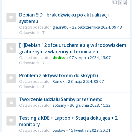
1
2
Debian SID - brak dźwięku po aktualizacji
systemu
Ostatni post autor:
giaur900
«
22 października 2024, 09:43
Odpowiedzi:
7
[+]Debian 12 xfce uruchamia się w środowiskiem
graficznym z włączonym terminalem
Ostatni post autor:
dedito
«
07 sierpnia 2024, 13:07
Odpowiedzi:
7
Problem z aktywatorem do skryptu
Ostatni post autor:
Romek
«
28 maja 2024, 08:07
Odpowiedzi:
3
Tworzenie udziału Samby przez nemo
Ostatni post autor:
sp5smy
«
30 grudnia 2023, 15:32
Testing z KDE + Laptop + Stacja dokująca + 2
monitory
Ostatni post autor:
baslow
«
15 kwietnia 2023, 20:21