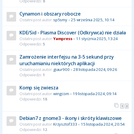
Odpowiedzi:
8
Cynamon i obszary robocze
Ostatni post autor:
sp5smy
«
25 września 2025, 10:14
KDE/Sid - Plasma Discover (Odkrywca) nie działa
Ostatni post autor:
Yampress
«
11 stycznia 2025, 13:24
Odpowiedzi:
5
Zamrożenie interfejsu na 3-5 sekund przy
uruchamianiu niektórych aplikacji
Ostatni post autor:
giaur900
«
28 listopada 2024, 09:26
Odpowiedzi:
1
Komp się zwiesza
Ostatni post autor:
wingcom
«
19 listopada 2024, 09:14
Odpowiedzi:
18
1
2
Debian7 z gnome3 - ikony i skróty klawiszowe
Ostatni post autor:
Krzysztof333
«
15 listopada 2024, 20:54
Odpowiedzi:
12