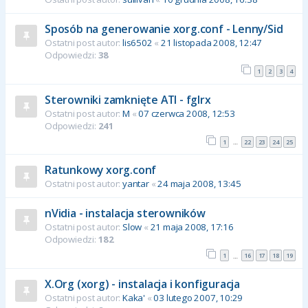
Sposób na generowanie xorg.conf - Lenny/Sid
Ostatni post autor:
lis6502
«
21 listopada 2008, 12:47
Odpowiedzi:
38
1
2
3
4
Sterowniki zamknięte ATI - fglrx
Ostatni post autor:
M
«
07 czerwca 2008, 12:53
Odpowiedzi:
241
1
22
23
24
25
…
Ratunkowy xorg.conf
Ostatni post autor:
yantar
«
24 maja 2008, 13:45
nVidia - instalacja sterowników
Ostatni post autor:
Slow
«
21 maja 2008, 17:16
Odpowiedzi:
182
1
16
17
18
19
…
X.Org (xorg) - instalacja i konfiguracja
Ostatni post autor:
Kaka'
«
03 lutego 2007, 10:29