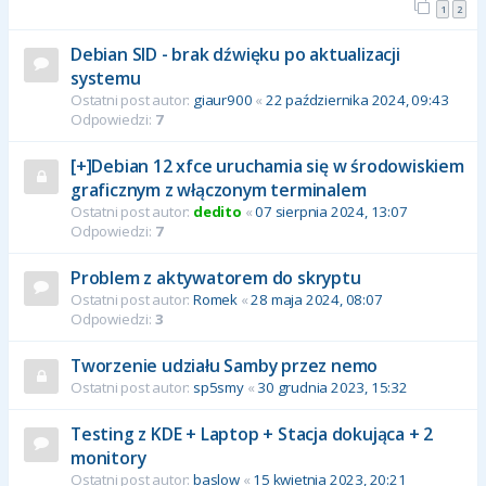
1
2
Debian SID - brak dźwięku po aktualizacji
systemu
Ostatni post autor:
giaur900
«
22 października 2024, 09:43
Odpowiedzi:
7
[+]Debian 12 xfce uruchamia się w środowiskiem
graficznym z włączonym terminalem
Ostatni post autor:
dedito
«
07 sierpnia 2024, 13:07
Odpowiedzi:
7
Problem z aktywatorem do skryptu
Ostatni post autor:
Romek
«
28 maja 2024, 08:07
Odpowiedzi:
3
Tworzenie udziału Samby przez nemo
Ostatni post autor:
sp5smy
«
30 grudnia 2023, 15:32
Testing z KDE + Laptop + Stacja dokująca + 2
monitory
Ostatni post autor:
baslow
«
15 kwietnia 2023, 20:21