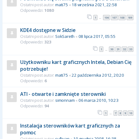
Ostatni post autor:
mati75
«
18 września 2021, 22:58
Odpowiedzi:
1080
1
106
107
108
109
…
KDE4 dostępne w Sidzie
Ostatni post autor:
SokSareth
«
08 lipca 2017, 05:55
Odpowiedzi:
323
1
30
31
32
33
…
Użytkowniku kart graficznych Intela, Debian Cię
potrzebuje!
Ostatni post autor:
mati75
«
22 października 2012, 20:20
Odpowiedzi:
6
ATI - otwarte i zamknięte sterowniki
Ostatni post autor:
simonnam
«
06 marca 2010, 10:23
Odpowiedzi:
94
1
7
8
9
10
…
Instalacja sterowników kart graficznych za
pomoc
Ostatni post autor:
sullivan
«
10 grudnia 2008, 16:38