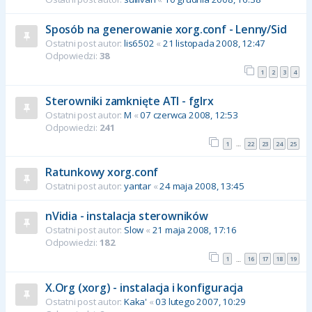
Sposób na generowanie xorg.conf - Lenny/Sid
Ostatni post autor:
lis6502
«
21 listopada 2008, 12:47
Odpowiedzi:
38
1
2
3
4
Sterowniki zamknięte ATI - fglrx
Ostatni post autor:
M
«
07 czerwca 2008, 12:53
Odpowiedzi:
241
1
22
23
24
25
…
Ratunkowy xorg.conf
Ostatni post autor:
yantar
«
24 maja 2008, 13:45
nVidia - instalacja sterowników
Ostatni post autor:
Slow
«
21 maja 2008, 17:16
Odpowiedzi:
182
1
16
17
18
19
…
X.Org (xorg) - instalacja i konfiguracja
Ostatni post autor:
Kaka'
«
03 lutego 2007, 10:29