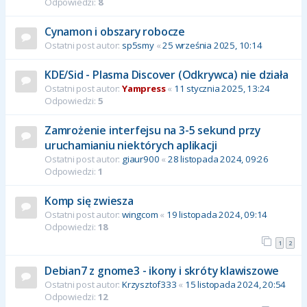
Odpowiedzi:
8
Cynamon i obszary robocze
Ostatni post autor:
sp5smy
«
25 września 2025, 10:14
KDE/Sid - Plasma Discover (Odkrywca) nie działa
Ostatni post autor:
Yampress
«
11 stycznia 2025, 13:24
Odpowiedzi:
5
Zamrożenie interfejsu na 3-5 sekund przy
uruchamianiu niektórych aplikacji
Ostatni post autor:
giaur900
«
28 listopada 2024, 09:26
Odpowiedzi:
1
Komp się zwiesza
Ostatni post autor:
wingcom
«
19 listopada 2024, 09:14
Odpowiedzi:
18
1
2
Debian7 z gnome3 - ikony i skróty klawiszowe
Ostatni post autor:
Krzysztof333
«
15 listopada 2024, 20:54
Odpowiedzi:
12