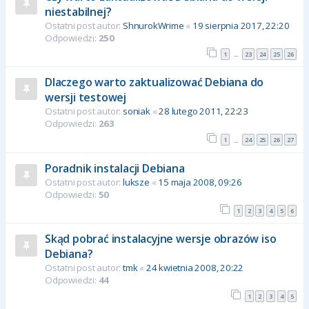
niestabilnej?
Ostatni post autor:
ShnurokWrime
«
19 sierpnia 2017, 22:20
Odpowiedzi:
250
1
23
24
25
26
…
Dlaczego warto zaktualizować Debiana do
wersji testowej
Ostatni post autor:
soniak
«
28 lutego 2011, 22:23
Odpowiedzi:
263
1
24
25
26
27
…
Poradnik instalacji Debiana
Ostatni post autor:
luksze
«
15 maja 2008, 09:26
Odpowiedzi:
50
1
2
3
4
5
6
Skąd pobrać instalacyjne wersje obrazów iso
Debiana?
Ostatni post autor:
tmk
«
24 kwietnia 2008, 20:22
Odpowiedzi:
44
1
2
3
4
5