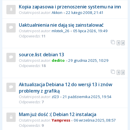
Kopia zapasowa i przenoszenie systemu na inn
Ostatni post autor:
Akkon
«
22 lutego 2008, 21:41
Uaktualnienia nie dają się zainstalować
Ostatni post autor:
mlotek_26
«
05 lipca 2026, 19:49
Odpowiedzi:
11
1
2
source.list debian 13
Ostatni post autor:
dedito
«
29 grudnia 2025, 10:29
Odpowiedzi:
18
1
2
Aktualizacja Debiana 12 do wersji 13 i znów
problemy z grafiką
Ostatni post autor:
zl23
«
21 października 2025, 19:54
Odpowiedzi:
7
Mam już dość :( Debian 12 instalacja
Ostatni post autor:
Yampress
«
06 września 2025, 08:57
Odpowiedzi:
9