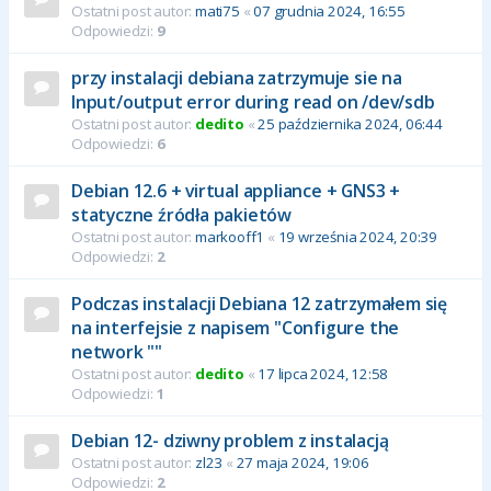
Ostatni post autor:
mati75
«
07 grudnia 2024, 16:55
Odpowiedzi:
9
przy instalacji debiana zatrzymuje sie na
Input/output error during read on /dev/sdb
Ostatni post autor:
dedito
«
25 października 2024, 06:44
Odpowiedzi:
6
Debian 12.6 + virtual appliance + GNS3 +
statyczne źródła pakietów
Ostatni post autor:
markooff1
«
19 września 2024, 20:39
Odpowiedzi:
2
Podczas instalacji Debiana 12 zatrzymałem się
na interfejsie z napisem "Configure the
network ""
Ostatni post autor:
dedito
«
17 lipca 2024, 12:58
Odpowiedzi:
1
Debian 12- dziwny problem z instalacją
Ostatni post autor:
zl23
«
27 maja 2024, 19:06
Odpowiedzi:
2