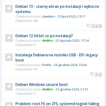
Debian 13 - czarny ekran po instalacji i wyborze
systemu
Ostatni post autor:
dawideo
«
12 lipca 2025, 13:17
Odpowiedzi:
22
1
2
3
Debian 12 64 bit co po instalacji?
Ostatni post autor:
dedito
«
25 stycznia 2025, 17:24
Odpowiedzi:
1
Instalacja Debiana na nośniku USB - EFI i legacy
boot
Ostatni post autor:
fnmirk
«
29 grudnia 2024, 15:44
Odpowiedzi:
17
1
2
Debian Windows secure boot
Ostatni post autor:
dedito
«
23 grudnia 2024, 21:31
Odpowiedzi:
1
Problem: root FS on ZFS, systemd-logind failing