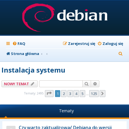
FAQ
Zarejestruj się
Zaloguj się
S
Strona główna
z
Instalacja systemu
u
k
Szukaj
Wyszukiwanie z
NOWY TEMAT
a
Strona
1
z
125
Tematy: 2495
1
2
3
4
5
125
Następna
…
j
Tematy
Czy warto zaktualizować Debiana do wersji