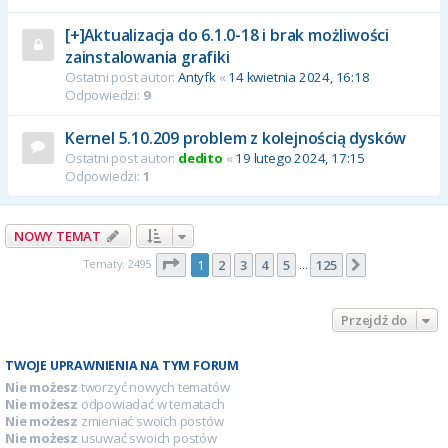
[+]Aktualizacja do 6.1.0-18 i brak możliwości
zainstalowania grafiki
Ostatni post autor:
Antyfk
«
14 kwietnia 2024, 16:18
Odpowiedzi:
9
Kernel 5.10.209 problem z kolejnością dysków
Ostatni post autor:
dedito
«
19 lutego 2024, 17:15
Odpowiedzi:
1
NOWY TEMAT
Strona
1
z
125
Tematy: 2495
1
2
3
4
5
125
Następna
…
Przejdź do
TWOJE UPRAWNIENIA NA TYM FORUM
Nie możesz
tworzyć nowych tematów
Nie możesz
odpowiadać w tematach
Nie możesz
zmieniać swoich postów
Nie możesz
usuwać swoich postów