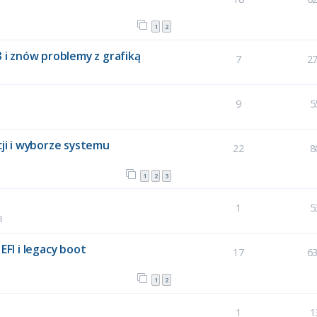
1
2
3 i znów problemy z grafiką
7
2
9
5
cji i wyborze systemu
22
8
1
2
3
1
5
8
EFI i legacy boot
17
6
1
2
1
1