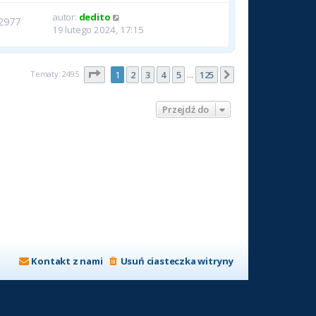
autor:
dedito
2977
19 lutego 2024, 17:15
Strona
1
z
125
Tematy: 2495
1
2
3
4
5
125
Następna
…
Przejdź do
Kontakt z nami
Usuń ciasteczka witryny