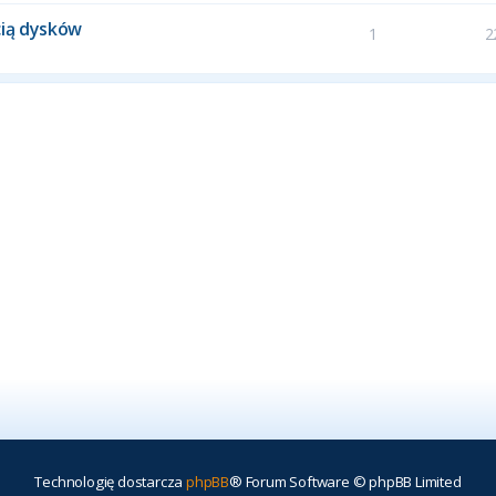
cią dysków
1
2
Technologię dostarcza
phpBB
® Forum Software © phpBB Limited