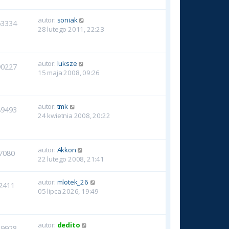
autor:
soniak
53334
28 lutego 2011, 22:23
autor:
luksze
90227
15 maja 2008, 09:26
autor:
tmk
89493
24 kwietnia 2008, 20:22
autor:
Akkon
7080
22 lutego 2008, 21:41
autor:
mlotek_26
2411
05 lipca 2026, 19:49
autor:
dedito
29928