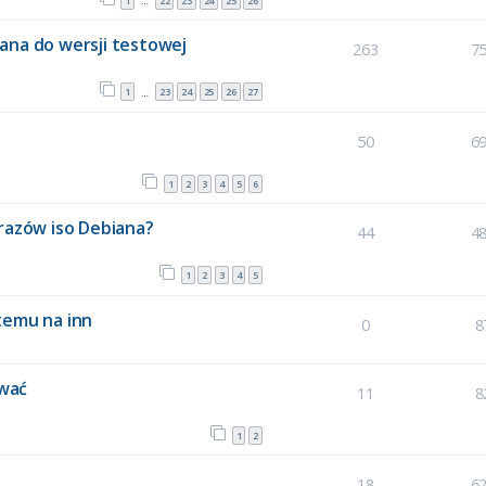
1
22
23
24
25
26
…
ana do wersji testowej
263
7
1
23
24
25
26
27
…
50
6
1
2
3
4
5
6
brazów iso Debiana?
44
4
1
2
3
4
5
temu na inn
0
8
ować
11
8
1
2
18
6