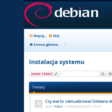
Więcej…
FAQ
Strona główna
Instalacja systemu
Szuk
NOWY TEMAT
Tematy
Czy warto zaktualizować Debiana do
autor:
Kaka'
» 10 kwietnia 2007, 15:20