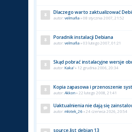
Dlaczego warto zaktualizować Debi
autor:
velmafia
» 08 stycznia 2007, 21:52
Poradnik instalacji Debiana
autor:
velmafia
» 03 lutego 2007, 01:21
Skąd pobrać instalacyjne wersje o
autor:
Kaka'
» 12 grudnia 2006, 20:34
Kopia zapasowa i przenoszenie sys
autor:
Akkon
» 22 lutego 2008, 21:41
Uaktualnienia nie dają się zainstal
autor:
mlotek_26
» 24 czerwca 2026, 20:54
source.list debian 13