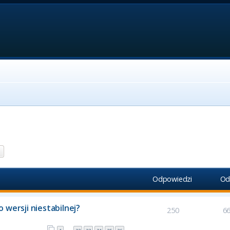
aj
Wyszukiwanie zaawansowane
Odpowiedzi
Od
 wersji niestabilnej?
250
6