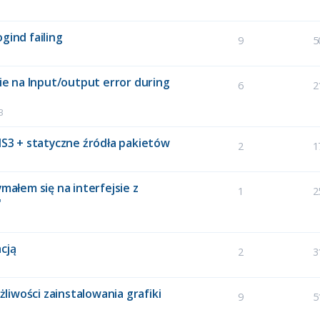
gind failing
9
5
sie na Input/output error during
6
2
3
GNS3 + statyczne źródła pakietów
2
1
ymałem się na interfejsie z
1
2
"
cją
2
3
ożliwości zainstalowania grafiki
9
5