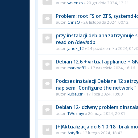
autor:
wojenzo
» 20 grudnia 2024, 12:11
Problem: root FS on ZFS, systemd-lo
autor:
ChrisO
» 26 listopada 2024, 00:12
przy instalacji debiana zatrzymuje 
read on /dev/sdb
autor:
Janek_12
» 24 października 2024, 01:4
Debian 12.6 + virtual appliance + 
autor:
markooff1
» 17 września 2024, 16:16
Podczas instalacji Debiana 12 zatrz
napisem "Configure the network "
autor:
kubausr
» 17 lipca 2024, 10:08
Debian 12- dziwny problem z instala
autor:
TWezmyr
» 26 maja 2024, 20:31
[+]Aktualizacja do 6.1.0-18 i brak m
autor:
Antyfk
» 13 lutego 2024, 18:42