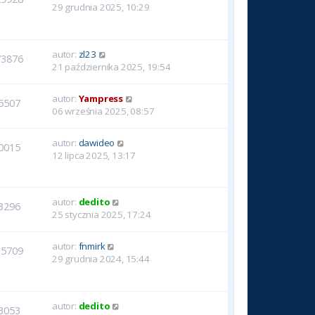
29 grudnia 2025, 10:29
autor:
zl23
73876
21 października 2025, 19:54
autor:
Yampress
5507
06 września 2025, 08:57
autor:
dawideo
0015
12 lipca 2025, 13:17
autor:
dedito
3296
25 stycznia 2025, 17:24
autor:
fnmirk
35709
29 grudnia 2024, 15:44
autor:
dedito
3053