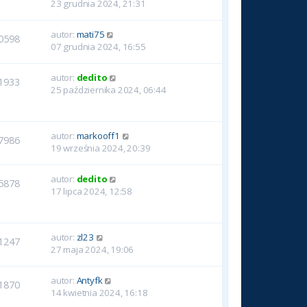
23 grudnia 2024, 21:31
autor:
mati75
0598
07 grudnia 2024, 16:55
autor:
dedito
1933
25 października 2024, 06:44
autor:
markooff1
7986
19 września 2024, 20:39
autor:
dedito
5878
17 lipca 2024, 12:58
autor:
zl23
1247
27 maja 2024, 19:06
autor:
Antyfk
1870
14 kwietnia 2024, 16:18