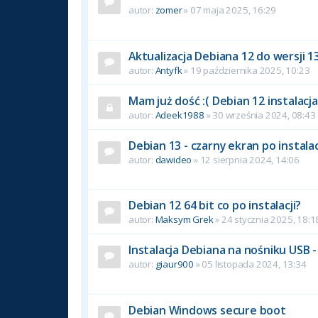
autor:
zomer
» 07 maja 2025, 16:29
Aktualizacja Debiana 12 do wersji 1
autor:
Antyfk
» 19 października 2025, 10:23
Mam już dość :( Debian 12 instalacja
autor:
Adeek1988
» 30 września 2024, 08:43
Debian 13 - czarny ekran po instala
autor:
dawideo
» 12 sierpnia 2024, 14:06
Debian 12 64 bit co po instalacji?
autor:
Maksym Grek
» 24 stycznia 2025, 18:1
Instalacja Debiana na nośniku USB - 
autor:
giaur900
» 05 listopada 2024, 13:34
Debian Windows secure boot