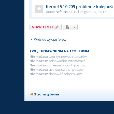
Kernel 5.10.209 problem z kolejnoś
autor:
safelock2
» 19 lutego 2024, 14:12
NOWY TEMAT
Wróć do wykazu forów
TWOJE UPRAWNIENIA NA TYM FORUM
Nie możesz
tworzyć nowych tematów
Nie możesz
odpowiadać w tematach
Nie możesz
zmieniać swoich postów
Nie możesz
usuwać swoich postów
Nie możesz
dodawać załączników
Strona główna