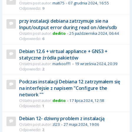
Ostatni post autor:
mati75
«
07 grudnia 2024, 16:55
Odpowiedzi:
9
przy instalacji debiana zatrzymuje sie na
Input/output error during read on /dev/sdb
Ostatni post autor:
dedito
«
25 października 2024, 06:44
Odpowiedzi:
6
Debian 12.6 + virtual appliance + GNS3 +
statyczne źródła pakietów
Ostatni post autor:
markooff1
«
19 września 2024, 20:39
Odpowiedzi:
2
Podczas instalacji Debiana 12 zatrzymałem się
na interfejsie z napisem "Configure the
network ""
Ostatni post autor:
dedito
«
17 lipca 2024, 12:58
Odpowiedzi:
1
Debian 12- dziwny problem z instalacją
Ostatni post autor:
zl23
«
27 maja 2024, 19:06
Odpowiedzi:
2