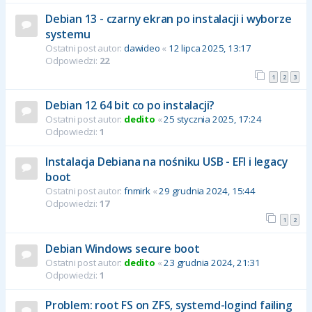
Debian 13 - czarny ekran po instalacji i wyborze
systemu
Ostatni post autor:
dawideo
«
12 lipca 2025, 13:17
Odpowiedzi:
22
1
2
3
Debian 12 64 bit co po instalacji?
Ostatni post autor:
dedito
«
25 stycznia 2025, 17:24
Odpowiedzi:
1
Instalacja Debiana na nośniku USB - EFI i legacy
boot
Ostatni post autor:
fnmirk
«
29 grudnia 2024, 15:44
Odpowiedzi:
17
1
2
Debian Windows secure boot
Ostatni post autor:
dedito
«
23 grudnia 2024, 21:31
Odpowiedzi:
1
Problem: root FS on ZFS, systemd-logind failing