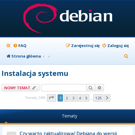
FAQ
Zarejestruj się
Zaloguj się
S
Strona główna
z
Instalacja systemu
u
k
Szukaj
Wyszukiwanie z
NOWY TEMAT
a
Strona
1
z
125
Tematy: 2495
1
2
3
4
5
125
Następna
…
j
Tematy
Czy warto zaktualizować Debiana do wersji