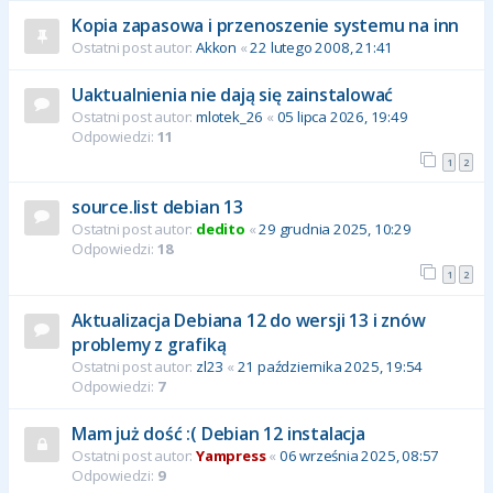
Kopia zapasowa i przenoszenie systemu na inn
Ostatni post autor:
Akkon
«
22 lutego 2008, 21:41
Uaktualnienia nie dają się zainstalować
Ostatni post autor:
mlotek_26
«
05 lipca 2026, 19:49
Odpowiedzi:
11
1
2
source.list debian 13
Ostatni post autor:
dedito
«
29 grudnia 2025, 10:29
Odpowiedzi:
18
1
2
Aktualizacja Debiana 12 do wersji 13 i znów
problemy z grafiką
Ostatni post autor:
zl23
«
21 października 2025, 19:54
Odpowiedzi:
7
Mam już dość :( Debian 12 instalacja
Ostatni post autor:
Yampress
«
06 września 2025, 08:57
Odpowiedzi:
9