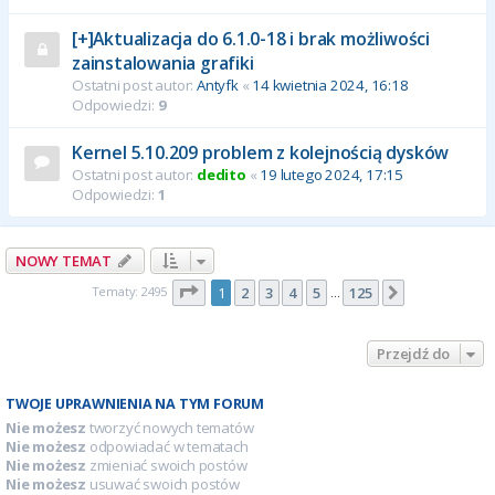
[+]Aktualizacja do 6.1.0-18 i brak możliwości
zainstalowania grafiki
Ostatni post autor:
Antyfk
«
14 kwietnia 2024, 16:18
Odpowiedzi:
9
Kernel 5.10.209 problem z kolejnością dysków
Ostatni post autor:
dedito
«
19 lutego 2024, 17:15
Odpowiedzi:
1
NOWY TEMAT
Strona
1
z
125
Tematy: 2495
1
2
3
4
5
125
Następna
…
Przejdź do
TWOJE UPRAWNIENIA NA TYM FORUM
Nie możesz
tworzyć nowych tematów
Nie możesz
odpowiadać w tematach
Nie możesz
zmieniać swoich postów
Nie możesz
usuwać swoich postów