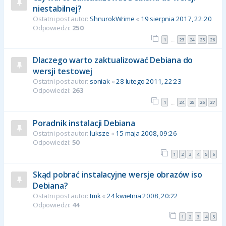
niestabilnej?
Ostatni post autor:
ShnurokWrime
«
19 sierpnia 2017, 22:20
Odpowiedzi:
250
1
23
24
25
26
…
Dlaczego warto zaktualizować Debiana do
wersji testowej
Ostatni post autor:
soniak
«
28 lutego 2011, 22:23
Odpowiedzi:
263
1
24
25
26
27
…
Poradnik instalacji Debiana
Ostatni post autor:
luksze
«
15 maja 2008, 09:26
Odpowiedzi:
50
1
2
3
4
5
6
Skąd pobrać instalacyjne wersje obrazów iso
Debiana?
Ostatni post autor:
tmk
«
24 kwietnia 2008, 20:22
Odpowiedzi:
44
1
2
3
4
5