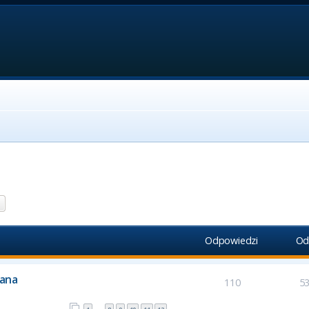
aj
Wyszukiwanie zaawansowane
Odpowiedzi
Od
iana
110
5