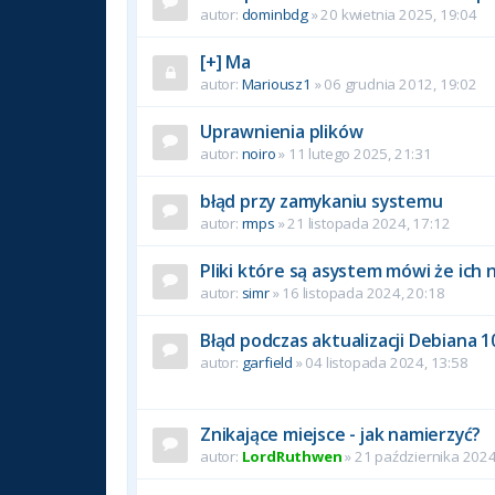
autor:
dominbdg
» 20 kwietnia 2025, 19:04
[+] Ma
autor:
Mariousz1
» 06 grudnia 2012, 19:02
Uprawnienia plików
autor:
noiro
» 11 lutego 2025, 21:31
błąd przy zamykaniu systemu
autor:
rmps
» 21 listopada 2024, 17:12
Pliki które są asystem mówi że ich 
autor:
simr
» 16 listopada 2024, 20:18
Błąd podczas aktualizacji Debiana 1
autor:
garfield
» 04 listopada 2024, 13:58
Znikające miejsce - jak namierzyć?
autor:
LordRuthwen
» 21 października 2024