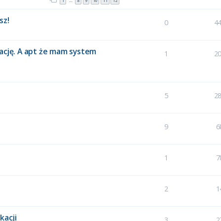
1
8
9
10
11
12
…
sz!
0
4
ację. A apt że mam system
1
2
5
2
0
9
6
1
7
2
1
kacji
3
2