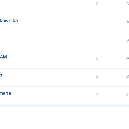
0
2
ytkownika
1
1
1
2
 RAM
9
4
b
2
2
ymane
4
3