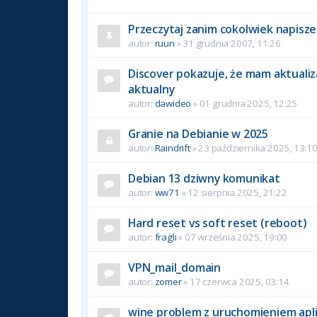
Przeczytaj zanim cokolwiek napisze
autor:
ruun
» 31 grudnia 2007, 11:26
Discover pokazuje, że mam aktualiz
aktualny
autor:
dawideo
» 01 grudnia 2025, 12:25
Granie na Debianie w 2025
autor:
Raindrift
» 23 października 2025, 13:1
Debian 13 dziwny komunikat
autor:
ww71
» 12 sierpnia 2025, 21:22
Hard reset vs soft reset (reboot)
autor:
fragli
» 07 września 2025, 19:00
VPN_mail_domain
autor:
zomer
» 17 czerwca 2025, 03:14
wine problem z uruchomieniem apli