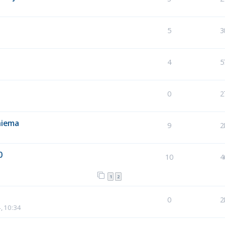
5
3
4
5
0
2
niema
9
2
0
10
4
1
2
0
2
, 10:34