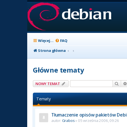
Więcej…
FAQ
Strona główna
Główne tematy
Szuk
NOWY TEMAT
Tematy
Tłumaczenie opisów pakietów Deb
autor:
Grabos
» 05 września 2006, 09:26