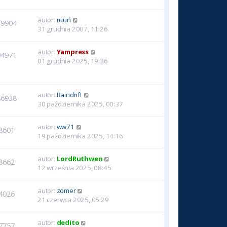
autor:
ruun
49904
31 grudnia 2007, 11:26
autor:
Yampress
04971
01 grudnia 2025, 19:36
autor:
Raindrift
86938
30 października 2025, 00:37
autor:
ww71
8601
19 października 2025, 14:16
autor:
LordRuthwen
8662
12 września 2025, 08:45
autor:
zomer
4026
21 czerwca 2025, 05:29
autor:
dedito
7757