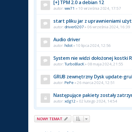
[+] TPM 2.0 a debian 12
autor:
ww71
» 10 września 2024, 17:57
start pliku jar z uprawnieniami uż
autor:
driver0207
» 06 września 2024, 16:39
Audio driver
autor:
hdot
» 10 lipca 2024, 12:56
System nie widzi dołożonej kostki
autor:
TurboBlacK
» 08 maja 2024, 21:55
GRUB zewnętrzny Dysk update-gru
autor:
PePe
» 26 marca 2024, 12:51
Następujące pakiety zostały zatrz
autor:
xdg12
» 02 lutego 2024, 14:54
NOWY TEMAT