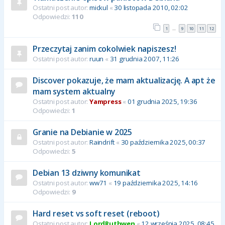
Ostatni post autor:
mickul
«
30 listopada 2010, 02:02
Odpowiedzi:
110
1
9
10
11
12
…
Przeczytaj zanim cokolwiek napiszesz!
Ostatni post autor:
ruun
«
31 grudnia 2007, 11:26
Discover pokazuje, że mam aktualizację. A apt że
mam system aktualny
Ostatni post autor:
Yampress
«
01 grudnia 2025, 19:36
Odpowiedzi:
1
Granie na Debianie w 2025
Ostatni post autor:
Raindrift
«
30 października 2025, 00:37
Odpowiedzi:
5
Debian 13 dziwny komunikat
Ostatni post autor:
ww71
«
19 października 2025, 14:16
Odpowiedzi:
9
Hard reset vs soft reset (reboot)
Ostatni post autor:
LordRuthwen
«
12 września 2025, 08:45