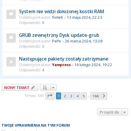
System nie widzi dołożonej kostki RAM
Ostatni post autor:
fnmirk
«
13 maja 2024, 22:23
Odpowiedzi:
9
GRUB zewnętrzny Dysk update-grub
Ostatni post autor:
PePe
«
26 marca 2024, 13:28
Odpowiedzi:
2
Następujące pakiety zostały zatrzymane
Ostatni post autor:
Yampress
«
16 lutego 2024, 19:22
Odpowiedzi:
4
NOWY TEMAT
Strona
1
z
166
Tematy: 3301
1
2
3
4
5
166
Następna
…
Przejdź do
TWOJE UPRAWNIENIA NA TYM FORUM