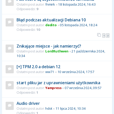
Ostatni post autor:
fnmirk
«
18 listopada 2024, 16:43
Odpowiedzi:
9
Błąd podczas aktualizacji Debiana 10
Ostatni post autor:
dedito
«
05 listopada 2024, 18:24
Odpowiedzi:
10
1
2
Znikające miejsce - jak namierzyć?
Ostatni post autor:
LordRuthwen
«
21 października 2024,
10:34
[+] TPM 2.0 a debian 12
Ostatni post autor:
ww71
«
10 września 2024, 17:57
start pliku jar z uprawnieniami użytkownika
Ostatni post autor:
Yampress
«
07 września 2024, 09:57
Odpowiedzi:
1
Audio driver
Ostatni post autor:
hdot
«
11 lipca 2024, 10:34
Odpowiedzi:
1