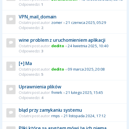
Odpowiedzi:
1
VPN_mail_domain
Ostatni post autor:
zomer
«
21 czerwca 2025, 05:29
Odpowiedzi:
2
wine problem z uruchomieniem aplikacji
Ostatni post autor:
dedito
«
24 kwietnia 2025, 10:40
Odpowiedzi:
3
[+] Ma
Ostatni post autor:
dedito
«
09 marca 2025, 20:08
Odpowiedzi:
5
Uprawnienia plików
Ostatni post autor:
fnmirk
«
21 lutego 2025, 15:45
Odpowiedzi:
4
błąd przy zamykaniu systemu
Ostatni post autor:
rmps
«
21 listopada 2024, 17:12
Pliki które są asystem mówi że ich niema