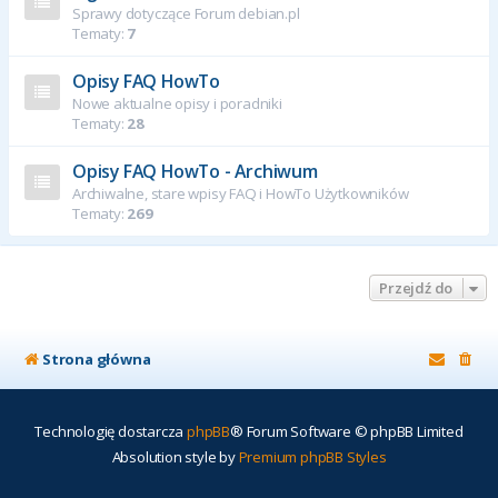
Sprawy dotyczące Forum debian.pl
Tematy:
7
Opisy FAQ HowTo
Nowe aktualne opisy i poradniki
Tematy:
28
Opisy FAQ HowTo - Archiwum
Archiwalne, stare wpisy FAQ i HowTo Użytkowników
Tematy:
269
Przejdź do
Strona główna
Technologię dostarcza
phpBB
® Forum Software © phpBB Limited
Absolution style by
Premium phpBB Styles