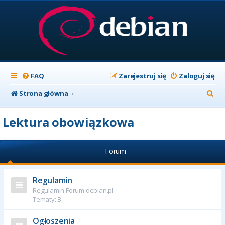
FAQ
Zarejestruj się
Zaloguj się
S
Strona główna
z
Lektura obowiązkowa
u
k
Forum
a
j
Regulamin
Regulamin Forum debian.pl
Tematy:
3
Ogłoszenia