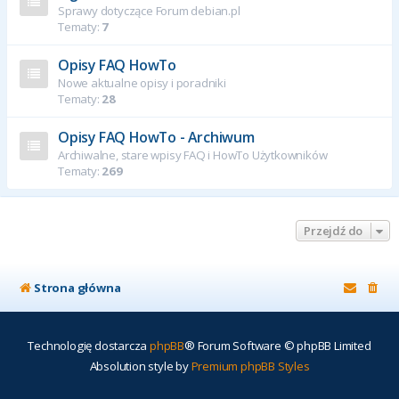
Sprawy dotyczące Forum debian.pl
Tematy:
7
Opisy FAQ HowTo
Nowe aktualne opisy i poradniki
Tematy:
28
Opisy FAQ HowTo - Archiwum
Archiwalne, stare wpisy FAQ i HowTo Użytkowników
Tematy:
269
Przejdź do
Strona główna
Technologię dostarcza
phpBB
® Forum Software © phpBB Limited
Absolution style by
Premium phpBB Styles