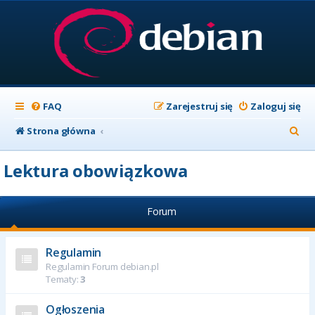
FAQ
Zarejestruj się
Zaloguj się
S
Strona główna
z
Lektura obowiązkowa
u
k
Forum
a
j
Regulamin
Regulamin Forum debian.pl
Tematy:
3
Ogłoszenia