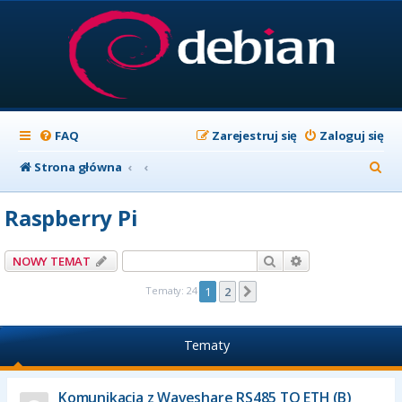
FAQ
Zarejestruj się
Zaloguj się
S
Strona główna
z
Raspberry Pi
u
k
Szukaj
Wyszukiwanie z
NOWY TEMAT
a
Tematy: 24
1
2
Następna
j
Tematy
Komunikacja z Waveshare RS485 TO ETH (B)