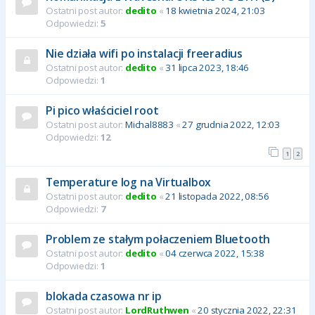
Ostatni post autor:
dedito
«
18 kwietnia 2024, 21:03
Odpowiedzi:
5
Nie działa wifi po instalacji freeradius
Ostatni post autor:
dedito
«
31 lipca 2023, 18:46
Odpowiedzi:
1
Pi pico właściciel root
Ostatni post autor:
Michal8883
«
27 grudnia 2022, 12:03
Odpowiedzi:
12
1
2
Temperature log na Virtualbox
Ostatni post autor:
dedito
«
21 listopada 2022, 08:56
Odpowiedzi:
7
Problem ze stałym połaczeniem Bluetooth
Ostatni post autor:
dedito
«
04 czerwca 2022, 15:38
Odpowiedzi:
1
blokada czasowa nr ip
Ostatni post autor:
LordRuthwen
«
20 stycznia 2022, 22:31