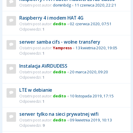
Ostatni post autor:
dominbdg
«
11 czerwca 2020, 22:21
Raspberry 4 i modem HAT 4G
Ostatni post autor:
dedito
«
02 czerwca 2020, 07:51
Odpowiedzi:
1
serwer samba cifs - wolne transfery
Ostatni post autor:
Yampress
«
13 kwietnia 2020, 19:05
Odpowiedzi:
1
Instalacja AVRDUDESS
Ostatni post autor:
dedito
«
20 marca 2020, 09:20
Odpowiedzi:
1
LTE w debianie
Ostatni post autor:
dedito
«
10 listopada 2019, 17:15
Odpowiedzi:
1
serwer tylko na sieci prywatnej wifi
Ostatni post autor:
dedito
«
09 kwietnia 2019, 10:13
Odpowiedzi:
9