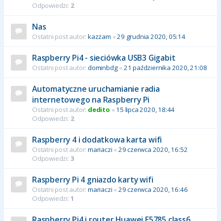
Odpowiedzi:
2
Nas
Ostatni post autor:
kazzam
«
29 grudnia 2020, 05:14
Raspberry Pi4 - sieciówka USB3 Gigabit
Ostatni post autor:
dominbdg
«
21 października 2020, 21:08
Automatyczne uruchamianie radia
internetowego na Raspberry Pi
Ostatni post autor:
dedito
«
15 lipca 2020, 18:44
Odpowiedzi:
2
Raspberry 4 i dodatkowa karta wifi
Ostatni post autor:
mariaczi
«
29 czerwca 2020, 16:52
Odpowiedzi:
3
Raspberry Pi 4 gniazdo karty wifi
Ostatni post autor:
mariaczi
«
29 czerwca 2020, 16:46
Odpowiedzi:
1
Raspberry Pi4 i router Huawei E5785 class6