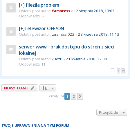
[+] filezila problem
Ostatni post autor:
Yampress
«
12 sierpnia 2018, 13:03
Odpowiedzi:
5
[+]Telewizor OFF/ON
Ostatni post autor:
turambar022
«
28 kwietnia 2018, 11:13
serwer www - brak dostępu do stron z sieci
lokalnej
Ostatni post autor:
kudzu
«
21 kwietnia 2018, 22:00
Odpowiedzi:
11
1
2
NOWY TEMAT
Tematy: 24
1
2
Następna
Przejdź do
TWOJE UPRAWNIENIA NA TYM FORUM