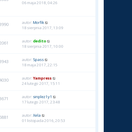
06 maja 2018, 04:26
autor:
Morfik
3990
18 sierpnia 2017, 13:09
autor:
dedito
2061
18 sierpnia 2017, 10:00
autor:
Spass
3943
18 maja 2017, 22:15
autor:
Yampress
4030
24 lutego 2017, 15:11
autor:
sinplez1y1
3671
17 lutego 2017, 23:48
autor:
Xela
6881
01 listopada 2016, 20:53