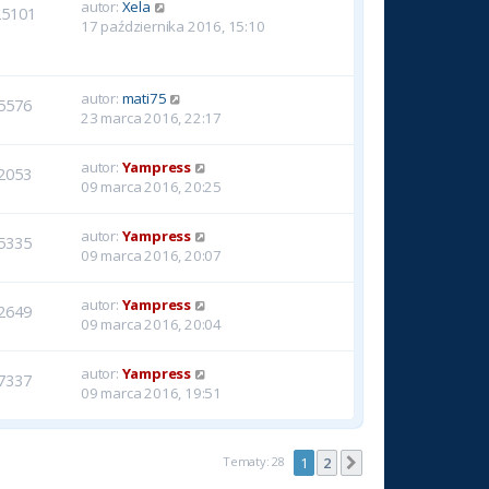
autor:
Xela
25101
17 października 2016, 15:10
autor:
mati75
5576
23 marca 2016, 22:17
autor:
Yampress
2053
09 marca 2016, 20:25
autor:
Yampress
5335
09 marca 2016, 20:07
autor:
Yampress
2649
09 marca 2016, 20:04
autor:
Yampress
7337
09 marca 2016, 19:51
Tematy: 28
1
2
Następna