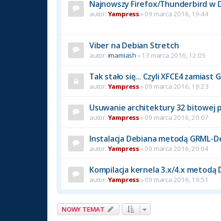
Najnowszy Firefox/Thunderbird w 
autor:
Yampress
» 09 marca 2016, 19:44
Viber na Debian Stretch
autor:
imamiash
» 13 marca 2016, 12:05
Tak stało się... Czyli XFCE4 zamias
autor:
Yampress
» 09 marca 2016, 19:23
Usuwanie architektury 32 bitowej
autor:
Yampress
» 09 marca 2016, 20:07
Instalacja Debiana metodą GRML-
autor:
Yampress
» 09 marca 2016, 20:04
Kompilacja kernela 3.x/4.x metodą
autor:
Yampress
» 09 marca 2016, 19:51
NOWY TEMAT