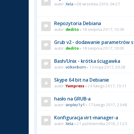
autor:
Xela
» 08 września 2016, 04:27
Repozytoria Debiana
autor:
dedito
» 18 sierpnia 2017, 10:39
Grub v2 - dodawanie parametrów s
autor:
dedito
» 18 sierpnia 2017, 10:00
Bash/Unix - krótka ściągawka
autor:
volkenborn
» 13 maja 2017, 20:28
Skype 64 bit na Debianie
autor:
Yampress
» 24 lutego 2017, 15:11
hasło na GRUB-a
autor:
sinplez1y1
» 17 lutego 2017, 23:48
Konfiguracja virt-manager-a
autor:
Xela
» 21 października 2016, 21:23