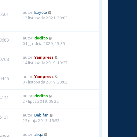
autor:
lcoyote
5501
12 listopada 2021, 20:03
autor:
dedito
9683
01 grudnia 2020, 15:35
autor:
Yampress
0768
14 listopada 2019, 19:37
autor:
Yampress
0446
07 listopada 2019, 23:02
autor:
dedito
4121
27 lipca 2019, 08:22
autor:
Debifan
6131
23 maja 2018, 15:52
autor:
alicja
9389