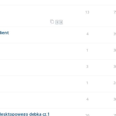
13
7
1
2
lient
4
3
1
3
3
3
1
2
4
3
 desktopowego debka cz.1
26
7