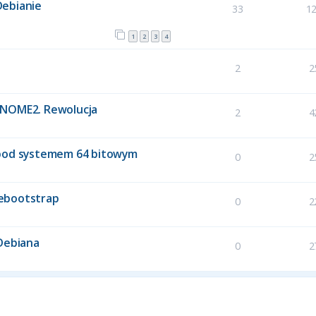
Debianie
33
1
1
2
3
4
2
2
t GNOME2. Rewolucja
2
4
 pod systemem 64 bitowym
0
2
Debootstrap
0
2
 Debiana
0
2