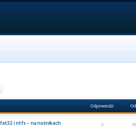
aj
Wyszukiwanie zaawansowane
Odpowiedzi
Od
fat32 i ntfs – na nośnikach
6
4