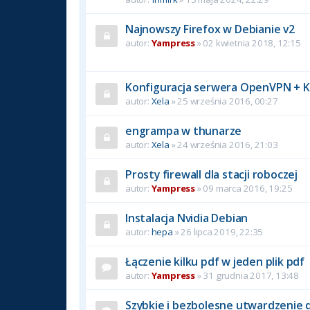
Najnowszy Firefox w Debianie v2
autor:
Yampress
» 02 kwietnia 2018, 12:15
Konfiguracja serwera OpenVPN + K
autor:
Xela
» 25 września 2016, 00:27
engrampa w thunarze
autor:
Xela
» 24 września 2016, 21:03
Prosty firewall dla stacji roboczej
autor:
Yampress
» 09 marca 2016, 19:25
Instalacja Nvidia Debian
autor:
hepa
» 26 lipca 2019, 22:35
Łączenie kilku pdf w jeden plik pdf
autor:
Yampress
» 31 grudnia 2017, 13:48
Szybkie i bezbolesne utwardzenie