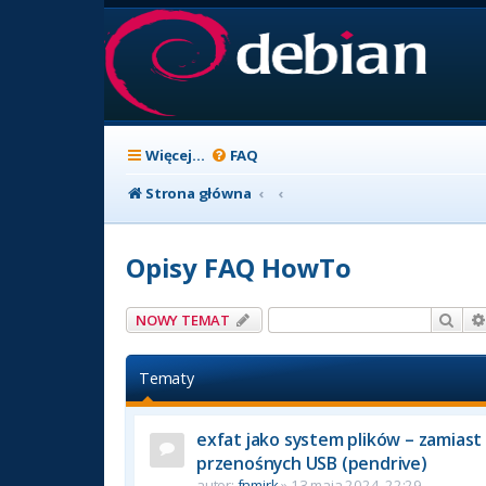
Więcej…
FAQ
Strona główna
Opisy FAQ HowTo
Szuk
NOWY TEMAT
Tematy
exfat jako system plików – zamiast 
przenośnych USB (pendrive)
autor:
fnmirk
» 13 maja 2024, 22:29