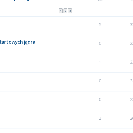
1
2
3
5
3
tartowych jądra
0
2
1
2
0
2
0
2
2
2