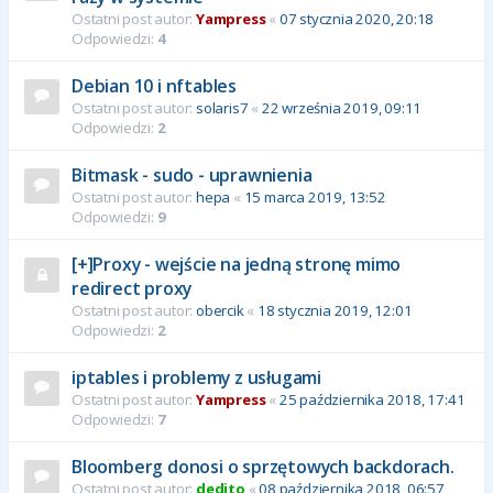
Ostatni post autor:
Yampress
«
07 stycznia 2020, 20:18
Odpowiedzi:
4
Debian 10 i nftables
Ostatni post autor:
solaris7
«
22 września 2019, 09:11
Odpowiedzi:
2
Bitmask - sudo - uprawnienia
Ostatni post autor:
hepa
«
15 marca 2019, 13:52
Odpowiedzi:
9
[+]Proxy - wejście na jedną stronę mimo
redirect proxy
Ostatni post autor:
obercik
«
18 stycznia 2019, 12:01
Odpowiedzi:
2
iptables i problemy z usługami
Ostatni post autor:
Yampress
«
25 października 2018, 17:41
Odpowiedzi:
7
Bloomberg donosi o sprzętowych backdorach.
Ostatni post autor:
dedito
«
08 października 2018, 06:57