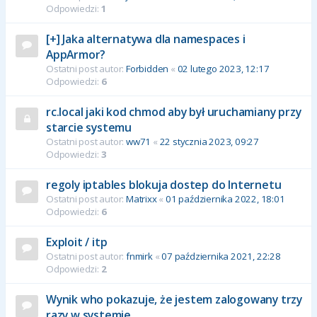
Odpowiedzi:
1
[+] Jaka alternatywa dla namespaces i
AppArmor?
Ostatni post autor:
Forbidden
«
02 lutego 2023, 12:17
Odpowiedzi:
6
rc.local jaki kod chmod aby był uruchamiany przy
starcie systemu
Ostatni post autor:
ww71
«
22 stycznia 2023, 09:27
Odpowiedzi:
3
regoly iptables blokuja dostep do Internetu
Ostatni post autor:
Matrixx
«
01 października 2022, 18:01
Odpowiedzi:
6
Exploit / itp
Ostatni post autor:
fnmirk
«
07 października 2021, 22:28
Odpowiedzi:
2
Wynik who pokazuje, że jestem zalogowany trzy
razy w systemie