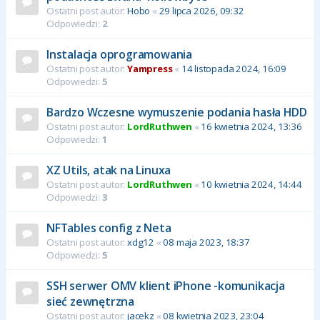
Ostatni post autor:
Hobo
«
29 lipca 2026, 09:32
Odpowiedzi:
2
Instalacja oprogramowania
Ostatni post autor:
Yampress
«
14 listopada 2024, 16:09
Odpowiedzi:
5
Bardzo Wczesne wymuszenie podania hasła HDD
Ostatni post autor:
LordRuthwen
«
16 kwietnia 2024, 13:36
Odpowiedzi:
1
XZ Utils, atak na Linuxa
Ostatni post autor:
LordRuthwen
«
10 kwietnia 2024, 14:44
Odpowiedzi:
3
NFTables config z Neta
Ostatni post autor:
xdg12
«
08 maja 2023, 18:37
Odpowiedzi:
5
SSH serwer OMV klient iPhone -komunikacja
sieć zewnętrzna
Ostatni post autor:
jacekz
«
08 kwietnia 2023, 23:04