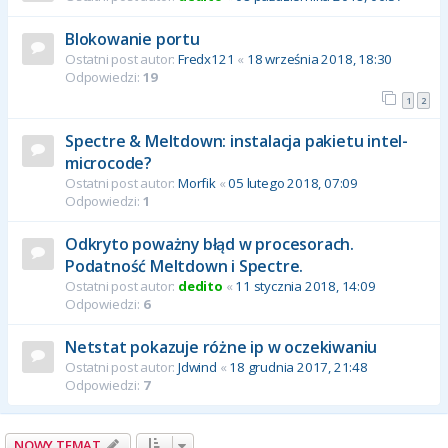
Blokowanie portu
Ostatni post autor:
Fredx121
«
18 września 2018, 18:30
Odpowiedzi:
19
1
2
Spectre & Meltdown: instalacja pakietu intel-
microcode?
Ostatni post autor:
Morfik
«
05 lutego 2018, 07:09
Odpowiedzi:
1
Odkryto poważny błąd w procesorach.
Podatność Meltdown i Spectre.
Ostatni post autor:
dedito
«
11 stycznia 2018, 14:09
Odpowiedzi:
6
Netstat pokazuje różne ip w oczekiwaniu
Ostatni post autor:
Jdwind
«
18 grudnia 2017, 21:48
Odpowiedzi:
7
NOWY TEMAT