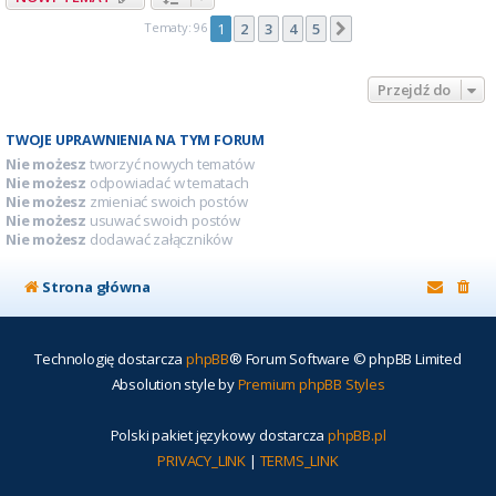
Tematy: 96
1
2
3
4
5
Następna
Przejdź do
TWOJE UPRAWNIENIA NA TYM FORUM
Nie możesz
tworzyć nowych tematów
Nie możesz
odpowiadać w tematach
Nie możesz
zmieniać swoich postów
Nie możesz
usuwać swoich postów
Nie możesz
dodawać załączników
Strona główna
Technologię dostarcza
phpBB
® Forum Software © phpBB Limited
Absolution style by
Premium phpBB Styles
Polski pakiet językowy dostarcza
phpBB.pl
PRIVACY_LINK
|
TERMS_LINK