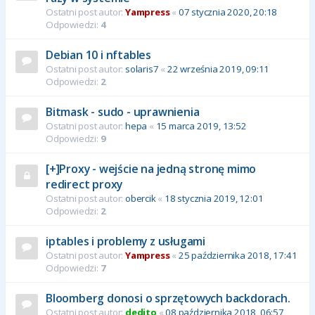
Ostatni post autor:
Yampress
«
07 stycznia 2020, 20:18
Odpowiedzi:
4
Debian 10 i nftables
Ostatni post autor:
solaris7
«
22 września 2019, 09:11
Odpowiedzi:
2
Bitmask - sudo - uprawnienia
Ostatni post autor:
hepa
«
15 marca 2019, 13:52
Odpowiedzi:
9
[+]Proxy - wejście na jedną stronę mimo
redirect proxy
Ostatni post autor:
obercik
«
18 stycznia 2019, 12:01
Odpowiedzi:
2
iptables i problemy z usługami
Ostatni post autor:
Yampress
«
25 października 2018, 17:41
Odpowiedzi:
7
Bloomberg donosi o sprzętowych backdorach.
Ostatni post autor:
dedito
«
08 października 2018, 06:57