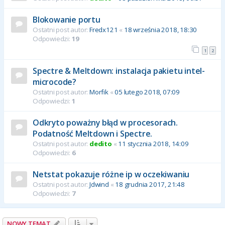
Blokowanie portu
Ostatni post autor:
Fredx121
«
18 września 2018, 18:30
Odpowiedzi:
19
1
2
Spectre & Meltdown: instalacja pakietu intel-
microcode?
Ostatni post autor:
Morfik
«
05 lutego 2018, 07:09
Odpowiedzi:
1
Odkryto poważny błąd w procesorach.
Podatność Meltdown i Spectre.
Ostatni post autor:
dedito
«
11 stycznia 2018, 14:09
Odpowiedzi:
6
Netstat pokazuje różne ip w oczekiwaniu
Ostatni post autor:
Jdwind
«
18 grudnia 2017, 21:48
Odpowiedzi:
7
NOWY TEMAT