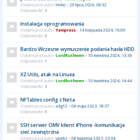
Ostatni post autor:
Hobo
«
29 lipca 2026, 09:32
Odpowiedzi:
2
Instalacja oprogramowania
Ostatni post autor:
Yampress
«
14 listopada 2024, 16:09
Odpowiedzi:
5
Bardzo Wczesne wymuszenie podania hasła HDD
Ostatni post autor:
LordRuthwen
«
16 kwietnia 2024, 13:36
Odpowiedzi:
1
XZ Utils, atak na Linuxa
Ostatni post autor:
LordRuthwen
«
10 kwietnia 2024, 14:44
Odpowiedzi:
3
NFTables config z Neta
Ostatni post autor:
xdg12
«
08 maja 2023, 18:37
Odpowiedzi:
5
SSH serwer OMV klient iPhone -komunikacja
sieć zewnętrzna
Ostatni post autor:
jacekz
«
08 kwietnia 2023, 23:04