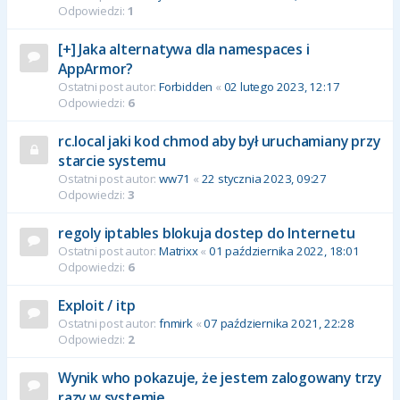
Odpowiedzi:
1
[+] Jaka alternatywa dla namespaces i
AppArmor?
Ostatni post autor:
Forbidden
«
02 lutego 2023, 12:17
Odpowiedzi:
6
rc.local jaki kod chmod aby był uruchamiany przy
starcie systemu
Ostatni post autor:
ww71
«
22 stycznia 2023, 09:27
Odpowiedzi:
3
regoly iptables blokuja dostep do Internetu
Ostatni post autor:
Matrixx
«
01 października 2022, 18:01
Odpowiedzi:
6
Exploit / itp
Ostatni post autor:
fnmirk
«
07 października 2021, 22:28
Odpowiedzi:
2
Wynik who pokazuje, że jestem zalogowany trzy
razy w systemie