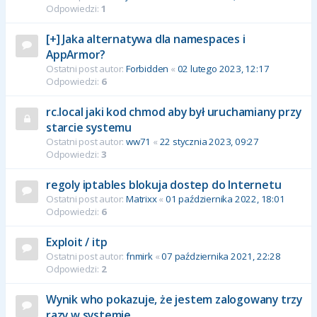
Odpowiedzi:
1
[+] Jaka alternatywa dla namespaces i
AppArmor?
Ostatni post autor:
Forbidden
«
02 lutego 2023, 12:17
Odpowiedzi:
6
rc.local jaki kod chmod aby był uruchamiany przy
starcie systemu
Ostatni post autor:
ww71
«
22 stycznia 2023, 09:27
Odpowiedzi:
3
regoly iptables blokuja dostep do Internetu
Ostatni post autor:
Matrixx
«
01 października 2022, 18:01
Odpowiedzi:
6
Exploit / itp
Ostatni post autor:
fnmirk
«
07 października 2021, 22:28
Odpowiedzi:
2
Wynik who pokazuje, że jestem zalogowany trzy
razy w systemie