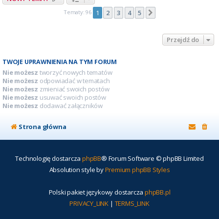
Tematy: 96
1
2
3
4
5
Następna
Przejdź do
TWOJE UPRAWNIENIA NA TYM FORUM
Nie możesz
tworzyć nowych tematów
Nie możesz
odpowiadać w tematach
Nie możesz
zmieniać swoich postów
Nie możesz
usuwać swoich postów
Nie możesz
dodawać załączników
Strona główna
Technologię dostarcza
phpBB
® Forum Software © phpBB Limited
Absolution style by
Premium phpBB Styles
Polski pakiet językowy dostarcza
phpBB.pl
PRIVACY_LINK
|
TERMS_LINK