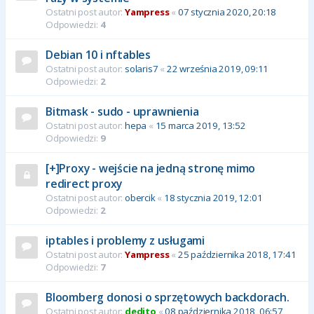
Ostatni post autor:
Yampress
«
07 stycznia 2020, 20:18
Odpowiedzi:
4
Debian 10 i nftables
Ostatni post autor:
solaris7
«
22 września 2019, 09:11
Odpowiedzi:
2
Bitmask - sudo - uprawnienia
Ostatni post autor:
hepa
«
15 marca 2019, 13:52
Odpowiedzi:
9
[+]Proxy - wejście na jedną stronę mimo
redirect proxy
Ostatni post autor:
obercik
«
18 stycznia 2019, 12:01
Odpowiedzi:
2
iptables i problemy z usługami
Ostatni post autor:
Yampress
«
25 października 2018, 17:41
Odpowiedzi:
7
Bloomberg donosi o sprzętowych backdorach.
Ostatni post autor:
dedito
«
08 października 2018, 06:57