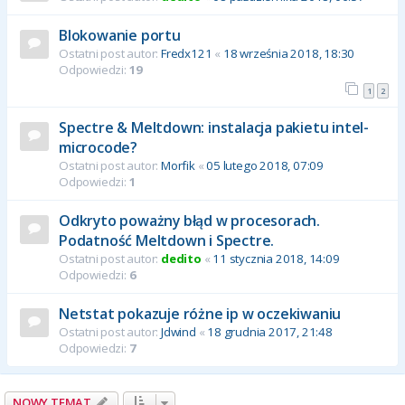
Blokowanie portu
Ostatni post autor:
Fredx121
«
18 września 2018, 18:30
Odpowiedzi:
19
1
2
Spectre & Meltdown: instalacja pakietu intel-
microcode?
Ostatni post autor:
Morfik
«
05 lutego 2018, 07:09
Odpowiedzi:
1
Odkryto poważny błąd w procesorach.
Podatność Meltdown i Spectre.
Ostatni post autor:
dedito
«
11 stycznia 2018, 14:09
Odpowiedzi:
6
Netstat pokazuje różne ip w oczekiwaniu
Ostatni post autor:
Jdwind
«
18 grudnia 2017, 21:48
Odpowiedzi:
7
NOWY TEMAT