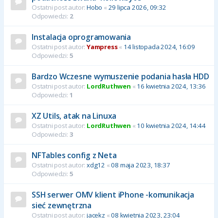
Ostatni post autor:
Hobo
«
29 lipca 2026, 09:32
Odpowiedzi:
2
Instalacja oprogramowania
Ostatni post autor:
Yampress
«
14 listopada 2024, 16:09
Odpowiedzi:
5
Bardzo Wczesne wymuszenie podania hasła HDD
Ostatni post autor:
LordRuthwen
«
16 kwietnia 2024, 13:36
Odpowiedzi:
1
XZ Utils, atak na Linuxa
Ostatni post autor:
LordRuthwen
«
10 kwietnia 2024, 14:44
Odpowiedzi:
3
NFTables config z Neta
Ostatni post autor:
xdg12
«
08 maja 2023, 18:37
Odpowiedzi:
5
SSH serwer OMV klient iPhone -komunikacja
sieć zewnętrzna
Ostatni post autor:
jacekz
«
08 kwietnia 2023, 23:04