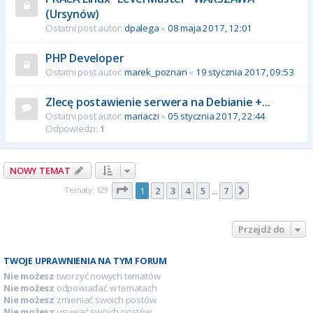
(Ursynów)
Ostatni post autor:
dpalega
«
08 maja 2017, 12:01
PHP Developer
Ostatni post autor:
marek_poznan
«
19 stycznia 2017, 09:53
Zlecę postawienie serwera na Debianie +...
Ostatni post autor:
mariaczi
«
05 stycznia 2017, 22:44
Odpowiedzi:
1
NOWY TEMAT
Strona
1
z
7
Tematy: 129
1
2
3
4
5
7
Następna
…
Przejdź do
TWOJE UPRAWNIENIA NA TYM FORUM
Nie możesz
tworzyć nowych tematów
Nie możesz
odpowiadać w tematach
Nie możesz
zmieniać swoich postów
Nie możesz
usuwać swoich postów