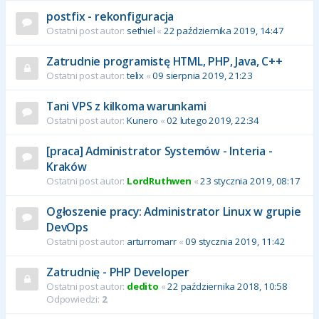
postfix - rekonfiguracja
Ostatni post autor:
sethiel
«
22 października 2019, 14:47
Zatrudnie programistę HTML, PHP, Java, C++
Ostatni post autor:
telix
«
09 sierpnia 2019, 21:23
Tani VPS z kilkoma warunkami
Ostatni post autor:
Kunero
«
02 lutego 2019, 22:34
[praca] Administrator Systemów - Interia -
Kraków
Ostatni post autor:
LordRuthwen
«
23 stycznia 2019, 08:17
Ogłoszenie pracy: Administrator Linux w grupie
DevOps
Ostatni post autor:
arturromarr
«
09 stycznia 2019, 11:42
Zatrudnię - PHP Developer
Ostatni post autor:
dedito
«
22 października 2018, 10:58
Odpowiedzi:
2