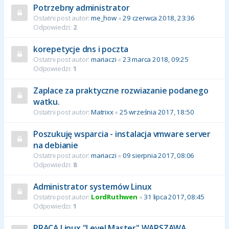
Potrzebny administrator
Ostatni post autor:
me_how
«
29 czerwca 2018, 23:36
Odpowiedzi:
2
korepetycje dns i poczta
Ostatni post autor:
mariaczi
«
23 marca 2018, 09:25
Odpowiedzi:
1
Zaplace za praktyczne rozwiazanie podanego
watku.
Ostatni post autor:
Matrixx
«
25 września 2017, 18:50
Poszukuję wsparcia - instalacja vmware server
na debianie
Ostatni post autor:
mariaczi
«
09 sierpnia 2017, 08:06
Odpowiedzi:
8
Administrator systemów Linux
Ostatni post autor:
LordRuthwen
«
31 lipca 2017, 08:45
Odpowiedzi:
1
PRACA Linux "Level Master" WARSZAWA