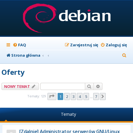
FAQ
Zarejestruj się
Zaloguj się
S
Strona główna
z
Oferty
u
k
Szukaj
Wyszukiwanie z
NOWY TEMAT
a
Strona
1
z
7
Tematy: 129
1
2
3
4
5
7
Następna
…
j
Tematy
[Zdalnie] Administrator serwerów GNU/Linux