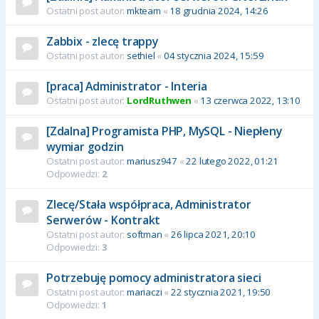
Ostatni post autor:
mkteam
«
18 grudnia 2024, 14:26
Zabbix - zlecę trappy
Ostatni post autor:
sethiel
«
04 stycznia 2024, 15:59
[praca] Administrator - Interia
Ostatni post autor:
LordRuthwen
«
13 czerwca 2022, 13:10
[Zdalna] Programista PHP, MySQL - Niepłeny
wymiar godzin
Ostatni post autor:
mariusz947
«
22 lutego 2022, 01:21
Odpowiedzi:
2
Zlecę/Stała współpraca, Administrator
Serwerów - Kontrakt
Ostatni post autor:
softman
«
26 lipca 2021, 20:10
Odpowiedzi:
3
Potrzebuję pomocy administratora sieci
Ostatni post autor:
mariaczi
«
22 stycznia 2021, 19:50
Odpowiedzi:
1